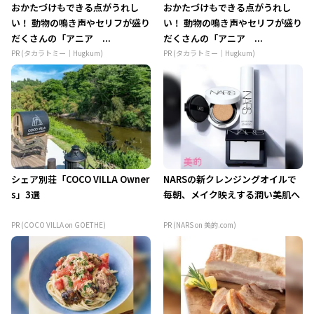
おかたづけもできる点がうれし
おかたづけもできる点がうれし
い！ 動物の鳴き声やセリフが盛り
い！ 動物の鳴き声やセリフが盛り
だくさんの「アニア ...
だくさんの「アニア ...
PR (タカラトミー｜Hugkum)
PR (タカラトミー｜Hugkum)
シェア別荘「COCO VILLA Owner
NARSの新クレンジングオイルで
s」3選
毎朝、メイク映えする潤い美肌へ
PR (COCO VILLA on GOETHE)
PR (NARS on 美的.com)