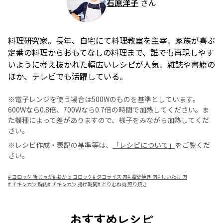
石原洋子
さん
料理研究家。長年、自宅にて料理教室を主宰。家族が喜ぶ
定番の料理からおもてなしの料理まで、誰でも再現しやす
いように考え抜かれた幅広いレシピが人気。雑誌や書籍の
ほか、テレビでも活躍している。
※電子レンジを使う場合は500Wのものを基準としています。
600Wなら0.8倍、700Wなら0.7倍の時間で加熱してください。ま
た機種によって差がありますので、様子をみながら加熱してくだ
さい。
※レシピ作成・表記の基準等は、
「レシピについて」
をご覧くだ
さい。
#
コロッケ 新じゃが
#
おから コロッケ
#
タコライス 肉
#
塩釜焼き 肉
#
しいたけ 肉
#
チキンカツ 胸肉
#
チキンカツ 揚げ時間
#
とりむね肉 照り焼き
おすすめレシピ