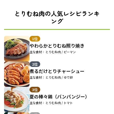
とりむね肉の人気レシピランキ
ング
1位
やわらかとりむね照り焼き
主な食材： とりむね肉 / ピーマン
2位
煮るだけとりチャーシュー
主な食材： とりむね肉 / ゆで卵
3位
夏の棒々鶏（バンバンジー）
主な食材： とりむね肉 / トマト