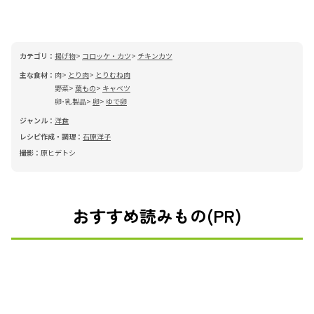
カテゴリ：
揚げ物
コロッケ・カツ
チキンカツ
主な食材：
肉
とり肉
とりむね肉
野菜
葉もの
キャベツ
卵･乳製品
卵
ゆで卵
ジャンル：
洋食
レシピ作成・調理：
石原洋子
撮影：
原ヒデトシ
おすすめ読みもの(PR)