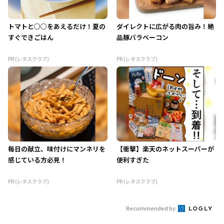
トマトと○○をあえるだけ！夏の
ダイレクトに広がる肉の旨み！絶
すぐできごはん
品豚バラベーコン
PR (レタスクラブ)
PR (レタスクラブ)
毎日の献立、味付けにマンネリを
【衝撃】楽天のネットスーパーが
感じている方必見！
便利すぎた
PR (レタスクラブ)
PR (レタスクラブ)
Recommended by