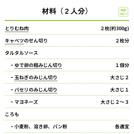
材料（２人分）
とりむね肉
２枚(約300g)
キャベツ
のせん切り
２枚分
タルタルソース
・
ゆで卵の粗みじん切り
１個分
・
玉ねぎのみじん切り
大さじ２
・
パセリのみじん切り
大さじ１
・マヨネーズ
大さじ２〜３
ころも
・小麦粉、溶き卵、パン粉
各適宜