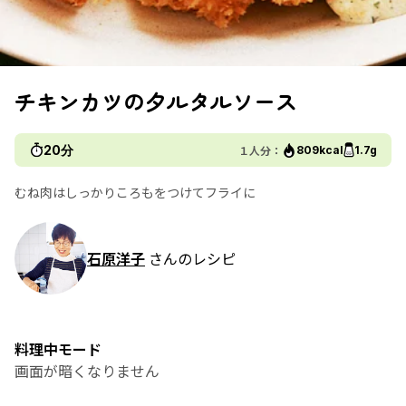
チキンカツの夕ルタルソース
20分
１人分：
809kcal
1.7g
むね肉はしっかりころもをつけてフライに
石原洋子
さんのレシピ
料理中モード
画面が暗くなりません