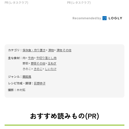
PR (レタスクラブ)
PR (レタスクラブ)
Recommended by
カテゴリ：
保存食・作り置き
漬物
漬物 その他
主な食材：
肉
牛肉
牛切り落とし肉
野菜
野菜その他
玉ねぎ
きのこ
きのこ
しいたけ
ジャンル：
韓国風
レシピ作成・調理：
荻野恭子
撮影：
木村拓
おすすめ読みもの(PR)