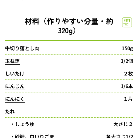
材料（作りやすい分量・約
320g）
牛切り落とし肉
150g
玉ねぎ
1/2個
しいたけ
２枚
にんじん
1/6本
にんにく
１片
たれ
・しょうゆ
大さじ２
・砂糖、白いりごま
各大さじ1/2