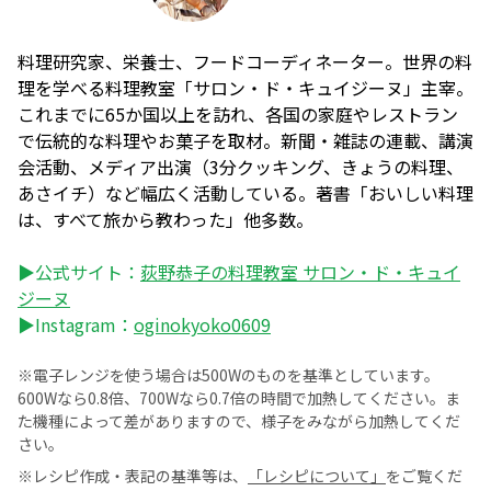
料理研究家、栄養士、フードコーディネーター。世界の料
理を学べる料理教室「サロン・ド・キュイジーヌ」主宰。
これまでに65か国以上を訪れ、各国の家庭やレストラン
で伝統的な料理やお菓子を取材。新聞・雑誌の連載、講演
会活動、メディア出演（3分クッキング、きょうの料理、
あさイチ）など幅広く活動している。著書「おいしい料理
は、すべて旅から教わった」他多数。
▶公式サイト：
荻野恭子の料理教室 サロン・ド・キュイ
ジーヌ
▶Instagram：
oginokyoko0609
※電子レンジを使う場合は500Wのものを基準としています。
600Wなら0.8倍、700Wなら0.7倍の時間で加熱してください。ま
た機種によって差がありますので、様子をみながら加熱してくだ
さい。
※レシピ作成・表記の基準等は、
「レシピについて」
をご覧くだ