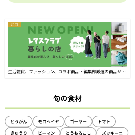
注目
生活雑貨、ファッション、コラボ商品…編集部厳選の商品が買
えるECサイト
旬の食材
とうがん
モロヘイヤ
ゴーヤー
トマト
きゅうり
ピーマン
とうもろこし
ズッキーニ