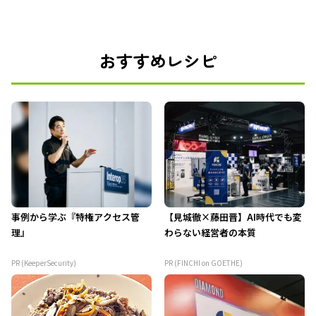
おすすめレシピ
事例から学ぶ『特権アクセス管
【見城徹×藤田晋】AI時代でも変
理』
わらない経営者の本質
PR (KeeperSecurity)
PR (FINCHI on GOETHE)