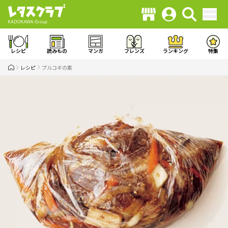
レシピ
読みもの
マンガ
フレンズ
ランキング
特集
レシピ
プルコギの素