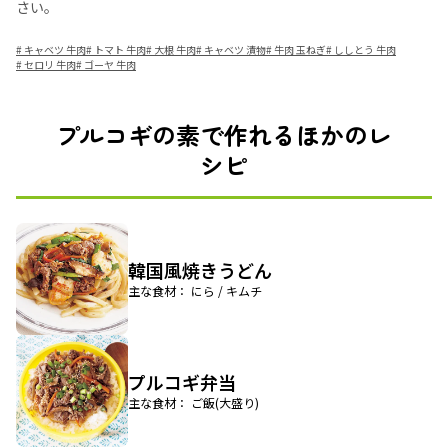
さい。
#
キャベツ 牛肉
#
トマト 牛肉
#
大根 牛肉
#
キャベツ 漬物
#
牛肉 玉ねぎ
#
ししとう 牛肉
#
セロリ 牛肉
#
ゴーヤ 牛肉
プルコギの素で作れるほかのレ
シピ
韓国風焼きうどん
主な食材： にら / キムチ
プルコギ弁当
主な食材： ご飯(大盛り)