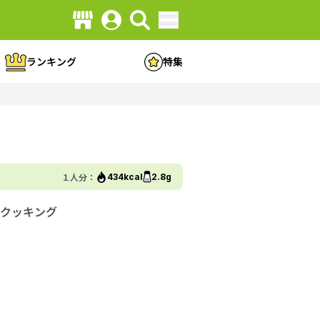
ランキング
特集
１人分：
434kcal
2.8g
クッキング