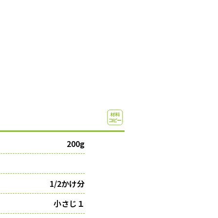
200g
1/2かけ分
小さじ１