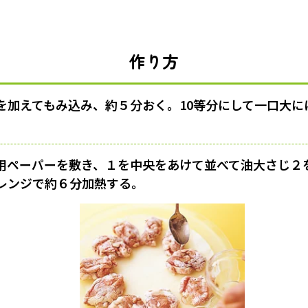
作り方
を加えてもみ込み、約５分おく。10等分にして一口大に
。
用ペーパーを敷き、１を中央をあけて並べて油大さじ２
レンジで約６分加熱する。