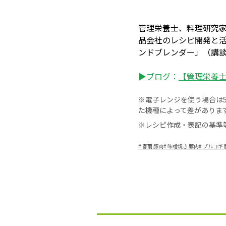
管理栄養士、料理研究
品会社のレシピ開発と
ンドブレンダー」（講
▶ブログ：
【管理栄養士・
※電子レンジを使う場合は50
た機種によって差がありま
※レシピ作成・表記の基準
#
春雨 豚肉
#
味噌焼き 豚肉
#
プルコギ 