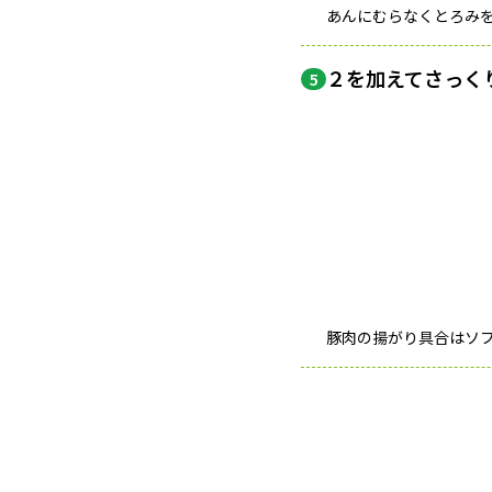
あんにむらなくとろみ
２を加えてさっく
5
豚肉の揚がり具合はソ