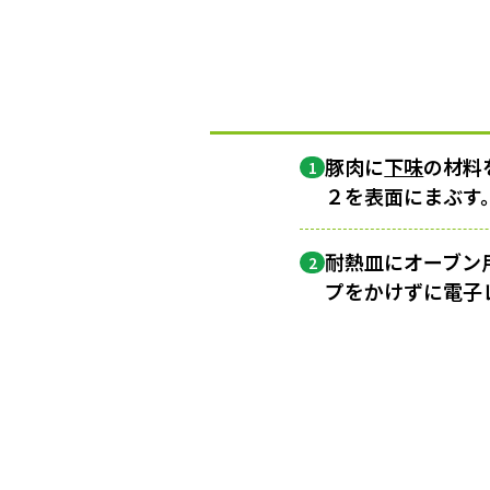
豚肉に
下味
の材料
1
２を表面にまぶす
耐熱皿にオーブン
2
プをかけずに電子