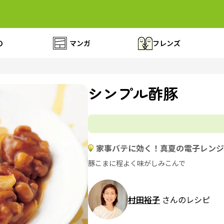
の
マンガ
フレンズ
シンプル酢豚
家事バテに効く！真夏の電子レンジ
豚こまに程よく味がしみこんで
村田裕子
さんのレシピ