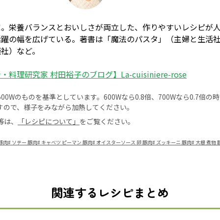
家。栄養バランスとおいしさが両立した、作りやすいレシピが
活躍の幅を広げている。著書は「魔法のパスタ」（主婦と生活
談社）など。
料理研究家 村田裕子のブログ】La-cuisiniere-rose
0Wのものを基準としています。600Wなら0.8倍、700Wなら0.7倍
すので、様子をみながら加熱してください。
等は、
「レシピについて」
をご覧ください。
豚肉
#
ソテー 豚肉
#
キャベツ ピーマン 豚肉
#
オイスターソース 卵 豚肉
#
ズッキーニ 豚肉
#
大根 煮物 
関連するレシピまとめ