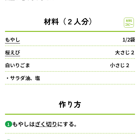
材料（２人分）
もやし
1/2袋
桜えび
大さじ２
白いりごま
小さじ２
・サラダ油、塩
作り方
もやしは
ざく切り
にする。
1