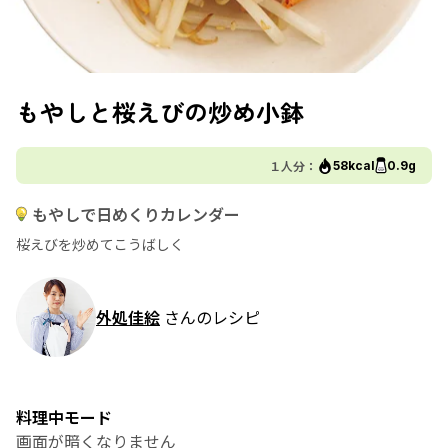
もやしと桜えびの炒め小鉢
１人分：
58kcal
0.9g
もやしで日めくりカレンダー
桜えびを炒めてこうばしく
外処佳絵
さんのレシピ
料理中モード
画面が暗くなりません