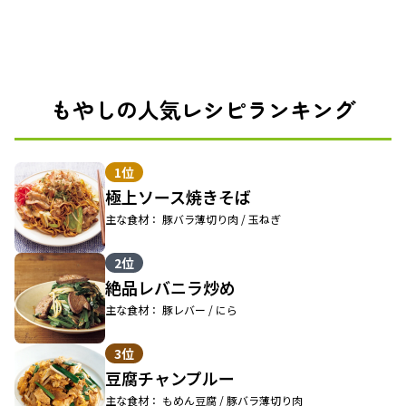
もやしの人気レシピランキング
1位
極上ソース焼きそば
主な食材： 豚バラ薄切り肉 / 玉ねぎ
2位
絶品レバニラ炒め
主な食材： 豚レバー / にら
3位
豆腐チャンプルー
主な食材： もめん豆腐 / 豚バラ薄切り肉