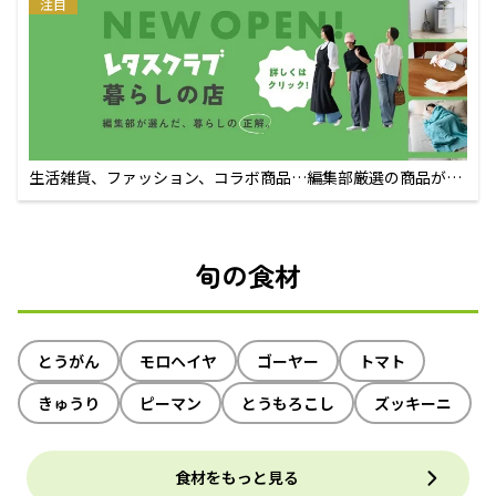
注目
生活雑貨、ファッション、コラボ商品…編集部厳選の商品が買
えるECサイト
旬の食材
とうがん
モロヘイヤ
ゴーヤー
トマト
きゅうり
ピーマン
とうもろこし
ズッキーニ
食材をもっと見る