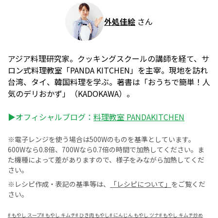
外処佳絵
さん
アジア料理研究家。クッキングスクールの講師を経て、サ
ロン式料理教室「PANDA KITCHEN」を主宰。現地を訪れ
台湾、タイ、韓国料理を学ぶ。著書は「おうちで簡単！人
気のデリおかず」（KADOKAWA）。
▶オフィシャルブログ：
料理教室 PANDAKITCHEN
※電子レンジを使う場合は500Wのものを基準としています。
600Wなら0.8倍、700Wなら0.7倍の時間で加熱してください。ま
た機種によって差がありますので、様子をみながら加熱してくだ
さい。
※レシピ作成・表記の基準等は、
「レシピについて」
をご覧くだ
さい。
#
もやし スープ
#
もやし キムチ
#
ひき肉 もやし
#
にんじん もやし ツナ
#
もやし キムチ炒め