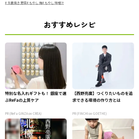
#
生姜焼き 野菜
#
もやし 梅
#
もやし 味噌汁
おすすめレシピ
特別な名入れギフトも！ 銀座で選
【西野亮廣】つくりたいものを追
ぶReFaの上質ケア
求できる環境の作り方とは
PR (ReFa GINZA on CREA)
PR (FINCHI on GOETHE)