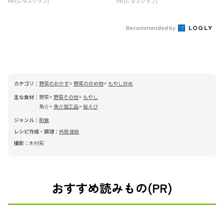
PR (レタスクラブ)
PR (レタスクラブ)
Recommended by
カテゴリ：
野菜のおかず
野菜の炒め物
もやし炒め
主な食材：
野菜
野菜その他
もやし
魚介
魚介加工品
桜えび
ジャンル：
和食
レシピ作成・調理：
外処佳絵
撮影：
木村拓
おすすめ読みもの(PR)