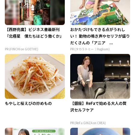
【西野亮廣】ビジネス書最新刊
おかたづけもできる点がうれし
『北極星 僕たちはどう働くか』
い！ 動物の鳴き声やセリフが盛り
だくさんの「アニア ...
PR (FINCHI on GOETHE)
PR (タカラトミー｜Hugkum)
もやしと桜えびの炒めもの
【銀座】ReFaで始める大人の贅
沢セルフケア
PR (ReFa GINZA on CREA)