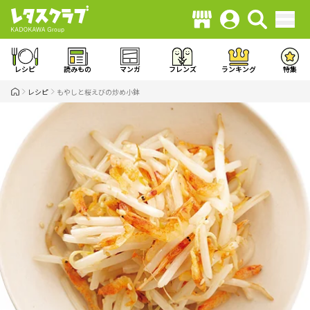
レシピ
読みもの
マンガ
フレンズ
ランキング
特集
レシピ
もやしと桜えびの炒め小鉢