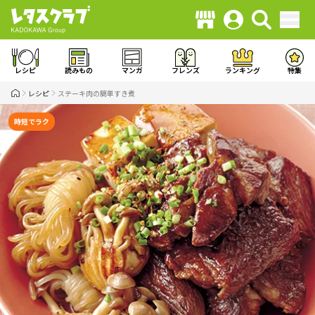
レシピ
読みもの
マンガ
フレンズ
ランキング
特集
レシピ
ステーキ肉の簡単すき煮
時短でラク