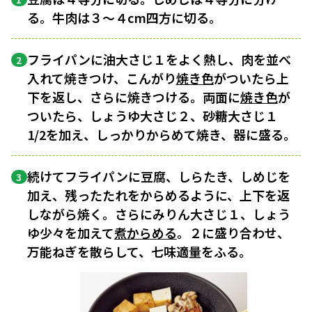
る。牛肉は３〜４cm四方に切る。
フライパンに油大さじ１をよく熱し、肉を並べ
2
入れて焼きつけ、こんがり
焼き色
がついたら上
下を返し、さらに焼きつける。両面に
焼き色
が
ついたら、しょうゆ大さじ２、砂糖大さじ１
1/2を加え、しっかりからめて焼き、器に盛る。
続けてフライパンに豆腐、しらたき、しめじを
3
加え、残ったたれをからめるように、上下を返
しながら焼く。さらにみりん大さじ１、しょう
ゆ少々を加えて
煮からめる
。２に盛り合わせ、
万能ねぎを散らして、七味適量をふる。