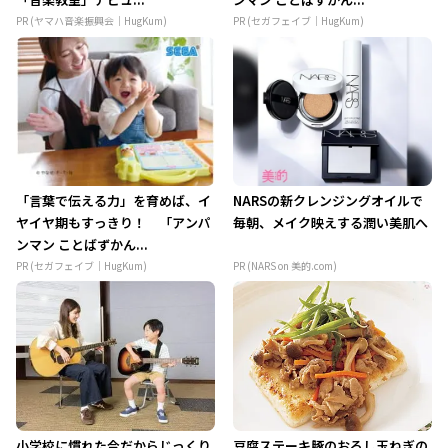
PR (ヤマハ音楽振興会｜HugKum)
PR (セガフェイブ｜HugKum)
「言葉で伝える力」を育めば、イ
NARSの新クレンジングオイルで
ヤイヤ期もすっきり！ 「アンパ
毎朝、メイク映えする潤い美肌へ
ンマン ことばずかん...
PR (セガフェイブ｜HugKum)
PR (NARS on 美的.com)
小学校に慣れた今だからじっくり
豆腐ステーキ豚のおろし玉ねぎの