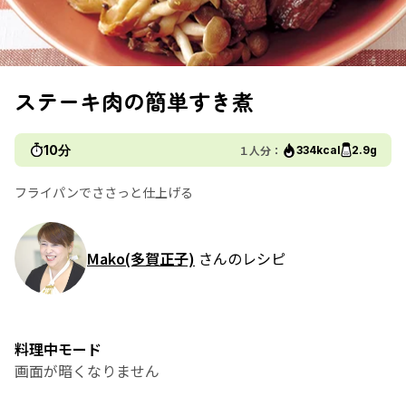
ステーキ肉の簡単すき煮
10分
１人分：
334kcal
2.9g
フライパンでささっと仕上げる
Mako(多賀正子)
さんのレシピ
料理中モード
画面が暗くなりません