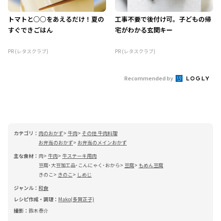
トマトと○○をあえるだけ！夏の
工事不要で後付け可。子どもの帰
すぐできごはん
宅がわかる玄関キー
PR (レタスクラブ)
PR (レタスクラブ)
Recommended by
カテゴリ：
肉のおかず
牛肉
その他 牛肉料理
お弁当のおかず
お弁当のメインおかず
主な食材：
肉
牛肉
牛ステーキ用肉
豆腐･大豆加工品･こんにゃく･おから
豆腐
もめん豆腐
きのこ
きのこ
しめじ
ジャンル：
和食
レシピ作成・調理：
Mako(多賀正子)
撮影：
鈴木泰介