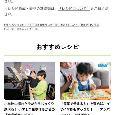
さい。
※レシピ作成・表記の基準等は、
「レシピについて」
をご覧くだ
さい。
#
キャベツ 牛肉
#
トマト 牛肉
#
大根 牛肉
#
牛肉 玉ねぎ
#
ししとう 牛肉
#
セロリ 牛肉
#
ゴーヤ 牛肉
#
エリンギ 牛肉
おすすめレシピ
小学校に慣れた今だからじっくり
「言葉で伝える力」を育めば、イ
選べる！ 小学１年生夏休みからの
ヤイヤ期もすっきり！ 「アンパ
「音楽教室」デビュ...
ンマン ことばずかん...