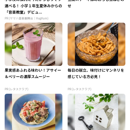
選べる！ 小学１年生夏休みからの
せ
「音楽教室」デビュ...
PR (ヤマハ音楽振興会｜HugKum)
果実感あふれる味わい！アサイー
毎日の献立、味付けにマンネリを
＆ベリーの濃厚スムージー
感じている方必見！
PR (レタスクラブ)
PR (レタスクラブ)