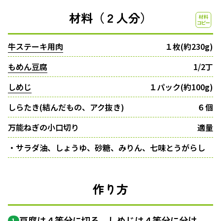
材料（２人分）
牛ステーキ用肉
１枚(約230g)
もめん豆腐
1/2丁
しめじ
１パック(約100g)
しらたき(結んだもの、アク抜き)
６個
万能ねぎの小口切り
適量
・サラダ油、しょうゆ、砂糖、みりん、七味とうがらし
作り方
豆腐は４等分に切る。しめじは４等分に分け
1