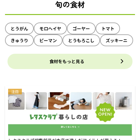
旬の食材
とうがん
モロヘイヤ
ゴーヤー
トマト
きゅうり
ピーマン
とうもろこし
ズッキーニ
食材をもっと見る
注目