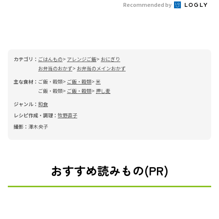
Recommended by
カテゴリ：
ごはんもの
アレンジご飯
おにぎり
お弁当のおかず
お弁当のメインおかず
主な食材：
ご飯・穀類
ご飯・穀類
米
ご飯・穀類
ご飯・穀類
押し麦
ジャンル：
和食
レシピ作成・調理：
牧野直子
撮影：
澤木央子
おすすめ読みもの(PR)