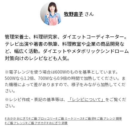
牧野直子
さん
管理栄養士、料理研究家、ダイエットコーディネーター。
テレビ出演や著書の執筆、料理教室や企業の商品開発な
ど、幅広く活動。ダイエットやメタボリックシンドローム
対策向けのレシピなども人気。
※電子レンジを使う場合は600Wのものを基準としています。
500Wなら1.2倍、700Wなら0.9倍の時間で加熱してください。ま
た機種によって差がありますので、様子をみながら加熱してくだ
さい。
※レシピ作成・表記の基準等は、
「レシピについて」
をご覧くだ
さい。
#
おかか おにぎり
#
ご飯 ブロッコリー
#
ご飯 ミートソース
#
ご飯 卵
#
ご飯 アレンジ 簡単
#
ご飯 アレンジ
#
ご飯 アボカド
#
おにぎり 卵黄