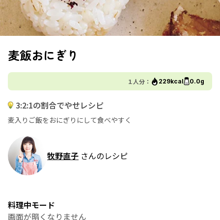
麦飯おにぎり
１人分：
229kcal
0.0g
3:2:1の割合でやせレシピ
麦入りご飯をおにぎりにして食べやすく
牧野直子
さんのレシピ
料理中モード
画面が暗くなりません