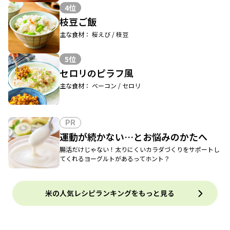
4位
枝豆ご飯
主な食材： 桜えび / 枝豆
5位
セロリのピラフ風
主な食材： ベーコン / セロリ
PR
運動が続かない…とお悩みのかたへ
腸活だけじゃない！太りにくいカラダづくりをサポートし
てくれるヨーグルトがあるってホント？
米の人気レシピランキングをもっと見る