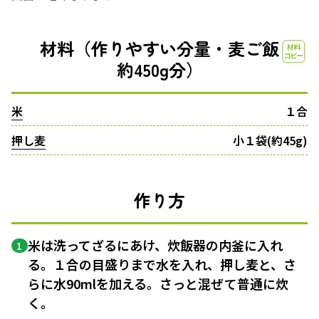
材料（作りやすい分量・麦ご飯
約450g分）
米
１合
押し麦
小１袋(約45g)
作り方
米は洗ってざるにあけ、炊飯器の内釜に入れ
1
る。１合の目盛りまで水を入れ、押し麦と、さ
らに水90mlを加える。さっと混ぜて普通に炊
く。