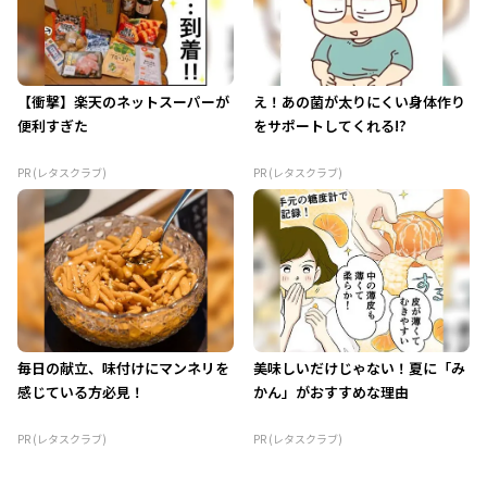
【衝撃】楽天のネットスーパーが
え！あの菌が太りにくい身体作り
便利すぎた
をサポートしてくれる!?
PR (レタスクラブ)
PR (レタスクラブ)
毎日の献立、味付けにマンネリを
美味しいだけじゃない！夏に「み
感じている方必見！
かん」がおすすめな理由
PR (レタスクラブ)
PR (レタスクラブ)