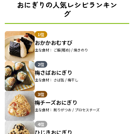
おにぎりの人気レシピランキン
グ
1位
おかかおむすび
主な食材： ご飯(軽め) / 焼きのり
2位
梅さばおにぎり
主な食材： さば缶 / 梅干し
3位
梅チーズおにぎり
主な食材： 削りがつお / プロセスチーズ
4位
ひじきおにぎり