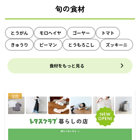
旬の食材
とうがん
モロヘイヤ
ゴーヤー
トマト
きゅうり
ピーマン
とうもろこし
ズッキーニ
食材をもっと見る
注目