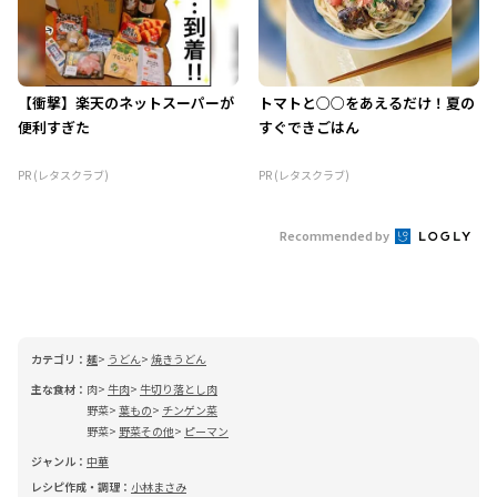
【衝撃】楽天のネットスーパーが
トマトと○○をあえるだけ！夏の
便利すぎた
すぐできごはん
PR (レタスクラブ)
PR (レタスクラブ)
Recommended by
カテゴリ：
麺
うどん
焼きうどん
主な食材：
肉
牛肉
牛切り落とし肉
野菜
葉もの
チンゲン菜
野菜
野菜その他
ピーマン
ジャンル：
中華
レシピ作成・調理：
小林まさみ