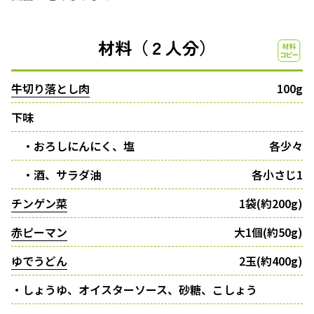
材料（２人分）
牛切り落とし肉
100g
下味
・おろしにんにく、塩
各少々
・酒、サラダ油
各小さじ1
チンゲン菜
1袋(約200g)
赤ピーマン
大1個(約50g)
ゆでうどん
2玉(約400g)
・しょうゆ、オイスターソース、砂糖、こしょう