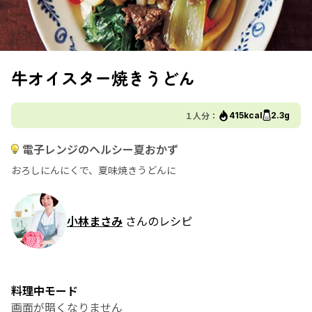
牛オイスター焼きうどん
１人分：
415kcal
2.3g
電子レンジのヘルシー夏おかず
おろしにんにくで、夏味焼きうどんに
小林まさみ
さんのレシピ
料理中モード
画面が暗くなりません