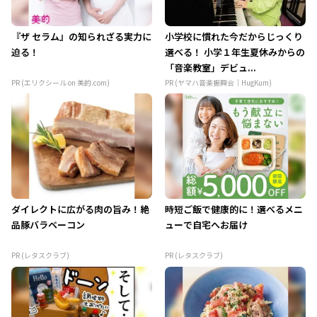
『ザ セラム』の知られざる実力に
小学校に慣れた今だからじっくり
迫る！
選べる！ 小学１年生夏休みからの
「音楽教室」デビュ...
PR (エリクシール on 美的.com)
PR (ヤマハ音楽振興会｜HugKum)
ダイレクトに広がる肉の旨み！絶
時短ご飯で健康的に！選べるメニ
品豚バラベーコン
ューで自宅へお届け
PR (レタスクラブ)
PR (レタスクラブ)