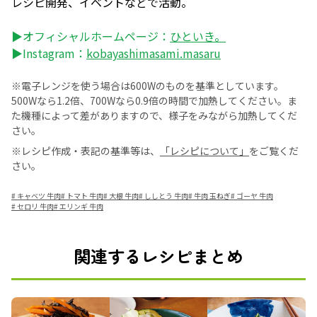
レシピ開発、イベントなどで活動。
▶オフィシャルホームページ：
ひといき。
▶Instagram：
kobayashimasami.masaru
※電子レンジを使う場合は600Wのものを基準としています。
500Wなら1.2倍、700Wなら0.9倍の時間で加熱してください。ま
た機種によって差がありますので、様子をみながら加熱してくだ
さい。
※レシピ作成・表記の基準等は、
「レシピについて」
をご覧くだ
さい。
#
キャベツ 牛肉
#
トマト 牛肉
#
大根 牛肉
#
ししとう 牛肉
#
牛肉 玉ねぎ
#
ゴーヤ 牛肉
#
セロリ 牛肉
#
エリンギ 牛肉
関連するレシピまとめ