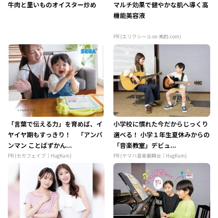
牛肉と里いものオイスター炒め
マルチ効果で健やかな肌へ導く高
機能美容液
PR (エリクシール on 美的.com)
「言葉で伝える力」を育めば、イ
小学校に慣れた今だからじっくり
ヤイヤ期もすっきり！ 「アンパ
選べる！ 小学１年生夏休みからの
ンマン ことばずかん...
「音楽教室」デビュ...
PR (セガフェイブ｜HugKum)
PR (ヤマハ音楽振興会｜HugKum)