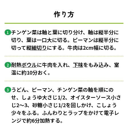
作り方
チンゲン菜は軸と葉に切り分け、軸は縦半分に
1
切り、葉は一口大に切る。ピーマンは縦半分に
切って縦
細切り
にする。牛肉は2cm幅に切る。
耐熱
ボウル
に牛肉を入れ、
下味
をもみ込み、室
2
温に約10分おく。
うどん、ピーマン、チンゲン菜の軸を順にの
3
せ、しょうゆ大さじ1/2、オイスターソース小さ
じ2〜3、砂糖小さじ1/2を回しかけ、こしょう
少々をふる。ふんわりとラップをかけて電子レ
ンジで約6分加熱する。