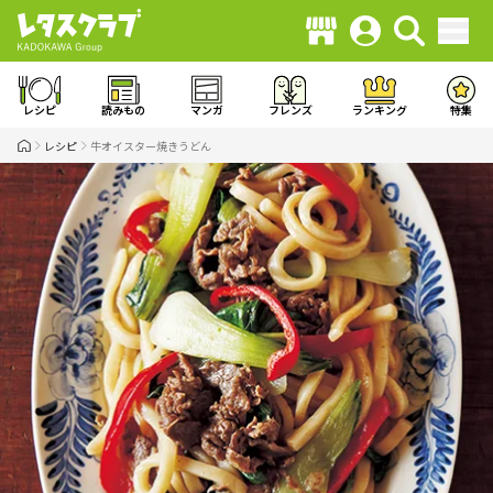
レシピ
読みもの
マンガ
フレンズ
ランキング
特集
レシピ
牛オイスター焼きうどん