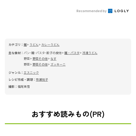
Recommended by
カテゴリ：
麺
うどん
カレーうどん
主な食材：
パン･麺･パスタ･餃子の皮他
麺・パスタ
冷凍うどん
野菜
野菜その他
なす
野菜
野菜その他
ズッキーニ
ジャンル：
エスニック
レシピ作成・調理：
市瀬悦子
撮影：
福尾美雪
おすすめ読みもの(PR)