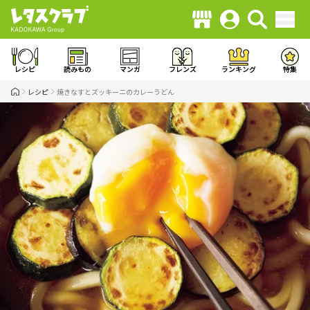
レシピ
読みもの
マンガ
フレンズ
ランキング
特集
レシピ
焼きなすとズッキーニのカレーうどん