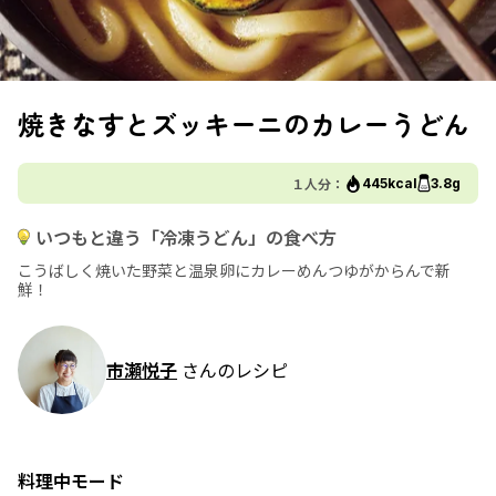
焼きなすとズッキーニのカレーうどん
１人分：
445kcal
3.8g
いつもと違う「冷凍うどん」の食べ方
こうばしく焼いた野菜と温泉卵にカレーめんつゆがからんで新
鮮！
市瀬悦子
さんのレシピ
料理中モード