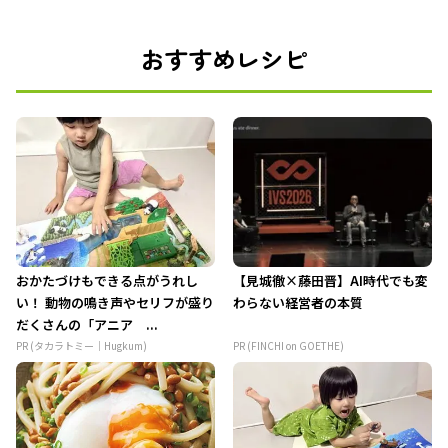
おすすめレシピ
おかたづけもできる点がうれし
【見城徹×藤田晋】AI時代でも変
い！ 動物の鳴き声やセリフが盛り
わらない経営者の本質
だくさんの「アニア ...
PR (タカラトミー｜Hugkum)
PR (FINCHI on GOETHE)