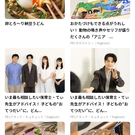
卵とろ～り納豆うどん
おかたづけもできる点がうれし
い！ 動物の鳴き声やセリフが盛り
だくさんの「アニア ...
PR (タカラトミー｜Hugkum)
いま最も相談したい保育士・てぃ
いま最も相談したい保育士・てぃ
先生がアドバイス！ 子どもの“お
先生がアドバイス！ 子どもの“お
てつだい”に、どん...
てつだい”に、どん...
PR (アタック・キュキュット｜Hugkum)
PR (アタック・キュキュット｜Hugkum)