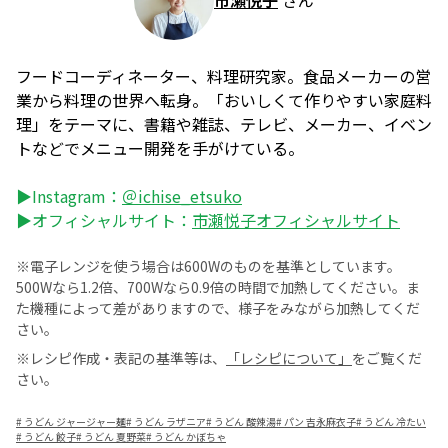
市瀬悦子
さん
フードコーディネーター、料理研究家。食品メーカーの営
業から料理の世界へ転身。「おいしくて作りやすい家庭料
理」をテーマに、書籍や雑誌、テレビ、メーカー、イベン
トなどでメニュー開発を手がけている。
▶Instagram：
＠ichise_etsuko
▶オフィシャルサイト：
市瀬悦子オフィシャルサイト
※電子レンジを使う場合は600Wのものを基準としています。
500Wなら1.2倍、700Wなら0.9倍の時間で加熱してください。ま
た機種によって差がありますので、様子をみながら加熱してくだ
さい。
※レシピ作成・表記の基準等は、
「レシピについて」
をご覧くだ
さい。
#
うどん ジャージャー麺
#
うどん ラザニア
#
うどん 酸辣湯
#
パン 吉永麻衣子
#
うどん 冷たい
#
うどん 餃子
#
うどん 夏野菜
#
うどん かぼちゃ