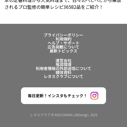
本の定番料理から人気料理まで、日々のへとへとから解放
されるプロ監修の簡単レシピ36582品をご紹介！
プライバシーポリシー
利用規約
ヘルプ・サポート
広告掲載について
最新トピックス
運営会社
推奨環境
利用者情報の外部送信について
媒体資料
レタスクラブについて
毎日更新！インスタもチェック！
レタスクラブ © KADOKAWA LifeDesign. 2026