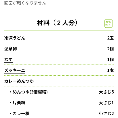
画面が暗くなりません
材料（２人分）
冷凍うどん
2玉
温泉卵
2個
なす
1個
ズッキーニ
1本
カレーめんつゆ
・めんつゆ(3倍濃縮)
大さじ5
・片栗粉
大さじ1
・カレー粉
小さじ2