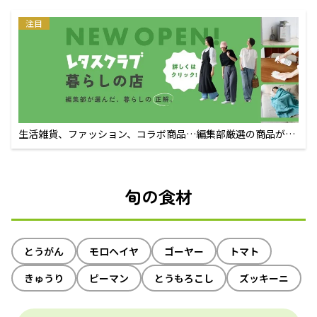
注目
生活雑貨、ファッション、コラボ商品…編集部厳選の商品が買
えるECサイト
旬の食材
とうがん
モロヘイヤ
ゴーヤー
トマト
きゅうり
ピーマン
とうもろこし
ズッキーニ