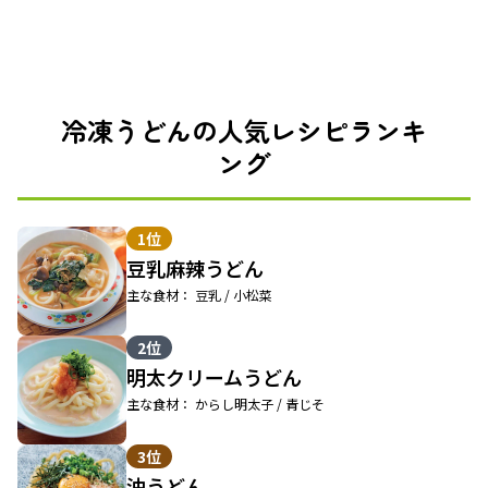
冷凍うどんの人気レシピランキ
ング
1位
豆乳麻辣うどん
主な食材： 豆乳 / 小松菜
2位
明太クリームうどん
主な食材： からし明太子 / 青じそ
3位
油うどん