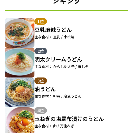
ンキング
1位
豆乳麻辣うどん
主な食材： 豆乳 / 小松菜
2位
明太クリームうどん
主な食材： からし明太子 / 青じそ
3位
油うどん
主な食材： 卵黄 / 冷凍うどん
4位
玉ねぎの塩昆布漬けのうどん
主な食材： 卵 / 万能ねぎ