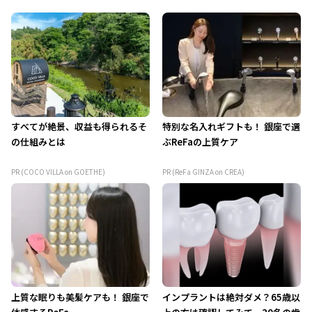
すべてが絶景、収益も得られるそ
特別な名入れギフトも！ 銀座で選
の仕組みとは
ぶReFaの上質ケア
PR (COCO VILLA on GOETHE)
PR (ReFa GINZA on CREA)
上質な眠りも美髪ケアも！ 銀座で
インプラントは絶対ダメ？65歳以