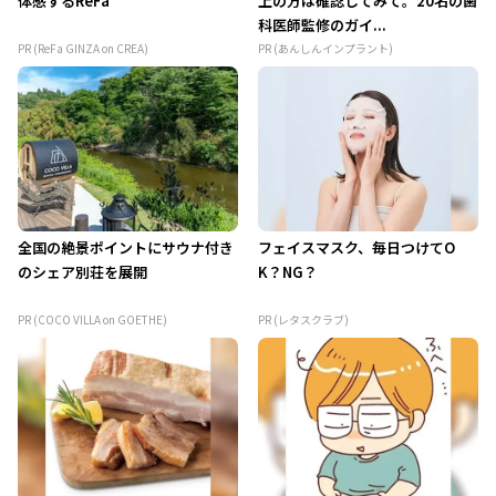
体感するReFa
上の方は確認してみて。20名の歯
科医師監修のガイ...
PR (ReFa GINZA on CREA)
PR (あんしんインプラント)
全国の絶景ポイントにサウナ付き
フェイスマスク、毎日つけてO
のシェア別荘を展開
K？NG？
PR (COCO VILLA on GOETHE)
PR (レタスクラブ)