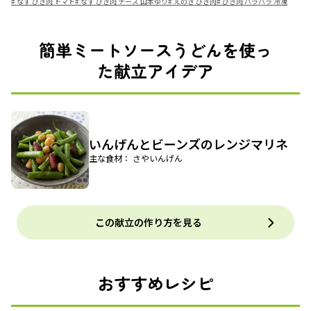
#
なす ひき肉 トマト
#
なす ひき肉 チーズ 山本ゆり
#
えのき ひき肉
#
ひき肉 パラパラ 冷凍
簡単ミートソースうどんを使っ
た献立アイデア
いんげんとビーンズのレンジマリネ
主な食材： さやいんげん
この献立の作り方を見る
おすすめレシピ