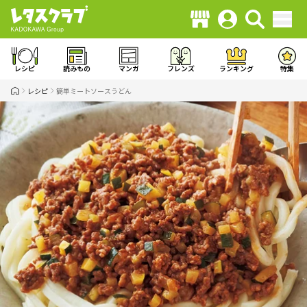
レシピ
読みもの
マンガ
フレンズ
ランキング
特集
レシピ
簡単ミートソースうどん