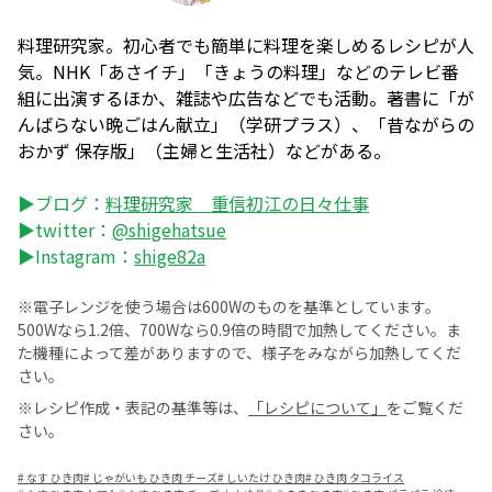
料理研究家。初心者でも簡単に料理を楽しめるレシピが人
気。NHK「あさイチ」「きょうの料理」などのテレビ番
組に出演するほか、雑誌や広告などでも活動。著書に「が
んばらない晩ごはん献立」（学研プラス）、「昔ながらの
おかず 保存版」（主婦と生活社）などがある。
▶ブログ：
料理研究家 重信初江の日々仕事
▶twitter：
@shigehatsue
▶Instagram：
shige82a
※電子レンジを使う場合は600Wのものを基準としています。
500Wなら1.2倍、700Wなら0.9倍の時間で加熱してください。ま
た機種によって差がありますので、様子をみながら加熱してくだ
さい。
※レシピ作成・表記の基準等は、
「レシピについて」
をご覧くだ
さい。
#
なす ひき肉
#
じゃがいも ひき肉 チーズ
#
しいたけ ひき肉
#
ひき肉 タコライス