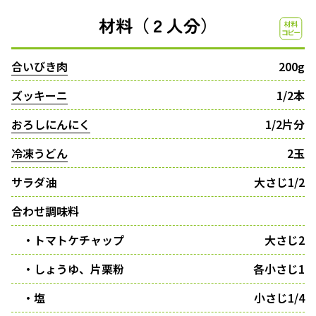
材料（２人分）
合いびき肉
200g
ズッキーニ
1/2本
おろしにんにく
1/2片分
冷凍うどん
2玉
サラダ油
大さじ1/2
合わせ調味料
・トマトケチャップ
大さじ2
・しょうゆ、片栗粉
各小さじ1
・塩
小さじ1/4