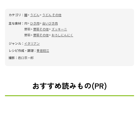
カテゴリ：
麺
うどん
うどん その他
主な食材：
肉
ひき肉
合いびき肉
野菜
野菜その他
ズッキーニ
野菜
野菜その他
おろしにんにく
ジャンル：
イタリアン
レシピ作成・調理：
重信初江
撮影：
邑口京一郎
おすすめ読みもの(PR)