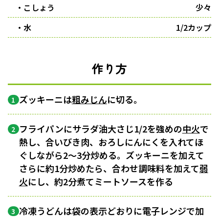
・こしょう
少々
・水
1/2カップ
作り方
ズッキーニは
粗みじん
に切る。
1
フライパンにサラダ油大さじ1/2を強めの
中火
で
2
熱し、合いびき肉、おろしにんにくを入れてほ
ぐしながら2〜3分炒める。ズッキーニを加えて
さらに約1分炒めたら、合わせ調味料を加えて
弱
火
にし、約2分煮てミートソースを作る
冷凍うどんは袋の表示どおりに電子レンジで加
3