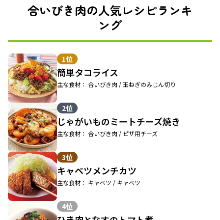
合いびき肉の人気レシピランキ
ング
1位
簡単タコライス
主な食材： 合いびき肉 / 玉ねぎのみじん切り
2位
じゃがいものミートチーズ焼き
主な食材： 合いびき肉 / ピザ用チーズ
3位
キャベツメンチカツ
主な食材： キャベツ / キャベツ
4位
ひき肉となすのトマト煮