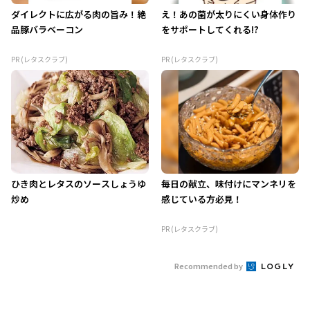
ダイレクトに広がる肉の旨み！絶
え！あの菌が太りにくい身体作り
品豚バラベーコン
をサポートしてくれる!?
PR (レタスクラブ)
PR (レタスクラブ)
ひき肉とレタスのソースしょうゆ
毎日の献立、味付けにマンネリを
炒め
感じている方必見！
PR (レタスクラブ)
Recommended by