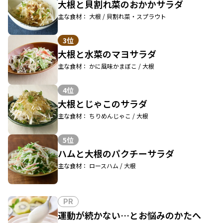
大根と貝割れ菜のおかかサラダ
主な食材： 大根 / 貝割れ菜・スプラウト
3位
大根と水菜のマヨサラダ
主な食材： かに風味かまぼこ / 大根
4位
大根とじゃこのサラダ
主な食材： ちりめんじゃこ / 大根
5位
ハムと大根のパクチーサラダ
主な食材： ロースハム / 大根
PR
運動が続かない…とお悩みのかたへ