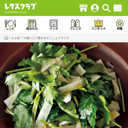
レシピ
読みもの
マンガ
フレンズ
ランキング
特集
レシピ
大根と三つ葉のゆずこしょうサラダ