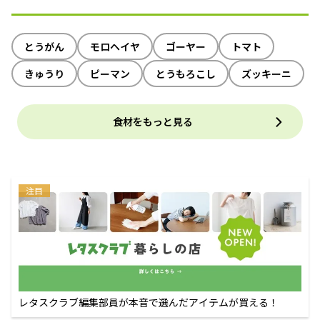
とうがん
モロヘイヤ
ゴーヤー
トマト
きゅうり
ピーマン
とうもろこし
ズッキーニ
食材をもっと見る
注目
レタスクラブ編集部員が本音で選んだアイテムが買える！