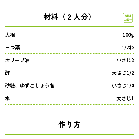
材料（２人分）
大根
100g
三つ葉
1/2わ
オリーブ油
小さじ2
酢
大さじ1/2
砂糖、ゆずこしょう各
小さじ1/4
水
大さじ1
作り方