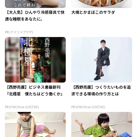
【大人気】ひんやり冷感寝具で快
大根とかまぼこのサラダ
適な睡眠をあなたに。
PR (アイリスプラザ)
【西野亮廣】ビジネス書最新刊
【西野亮廣】つくりたいものを追
『北極星 僕たちはどう働くか』
求できる環境の作り方とは
PR (FINCHI on GOETHE)
PR (FINCHI on GOETHE)