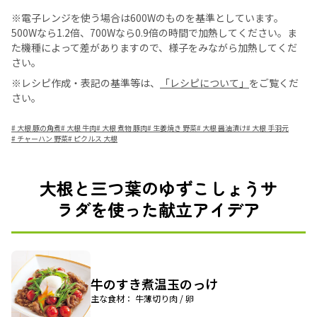
※電子レンジを使う場合は600Wのものを基準としています。
500Wなら1.2倍、700Wなら0.9倍の時間で加熱してください。ま
た機種によって差がありますので、様子をみながら加熱してくだ
さい。
※レシピ作成・表記の基準等は、
「レシピについて」
をご覧くだ
さい。
#
大根 豚の角煮
#
大根 牛肉
#
大根 煮物 豚肉
#
生姜焼き 野菜
#
大根 醤油漬け
#
大根 手羽元
#
チャーハン 野菜
#
ピクルス 大根
大根と三つ葉のゆずこしょうサ
ラダを使った献立アイデア
牛のすき煮温玉のっけ
主な食材： 牛薄切り肉 / 卵