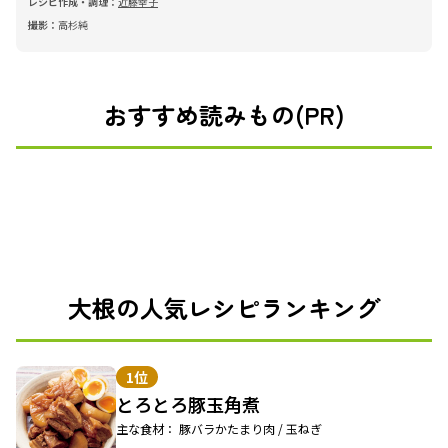
レシピ作成・調理：
近藤幸子
撮影：
高杉純
おすすめ読みもの(PR)
大根の人気レシピランキング
1位
とろとろ豚玉角煮
主な食材： 豚バラかたまり肉 / 玉ねぎ