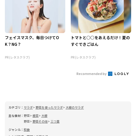
フェイスマスク、毎日つけてO
トマトと○○をあえるだけ！夏の
K？NG？
すぐできごはん
PR (レタスクラブ)
PR (レタスクラブ)
Recommended by
カテゴリ：
サラダ
野菜を使ったサラダ
大根のサラダ
主な食材：
野菜
根菜
大根
野菜
野菜その他
三つ葉
ジャンル：
和食