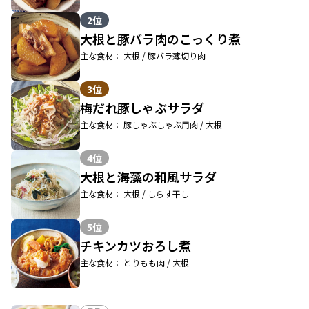
2位
大根と豚バラ肉のこっくり煮
主な食材： 大根 / 豚バラ薄切り肉
3位
梅だれ豚しゃぶサラダ
主な食材： 豚しゃぶしゃぶ用肉 / 大根
4位
大根と海藻の和風サラダ
主な食材： 大根 / しらす干し
5位
チキンカツおろし煮
主な食材： とりもも肉 / 大根