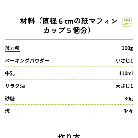
材料（直径６cmの紙マフィン
カップ５個分）
薄力粉
100g
ベーキングパウダー
小さじ1
牛乳
110ml
サラダ油
大さじ1
砂糖
30g
塩
少々
作り方