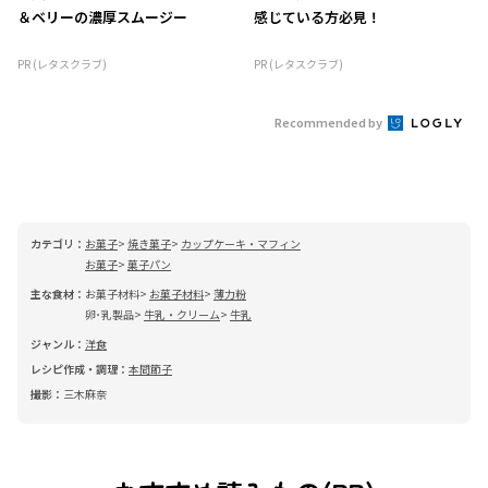
＆ベリーの濃厚スムージー
感じている方必見！
PR (レタスクラブ)
PR (レタスクラブ)
Recommended by
カテゴリ：
お菓子
焼き菓子
カップケーキ・マフィン
お菓子
菓子パン
主な食材：
お菓子材料
お菓子材料
薄力粉
卵･乳製品
牛乳・クリーム
牛乳
ジャンル：
洋食
レシピ作成・調理：
本間節子
撮影：
三木麻奈