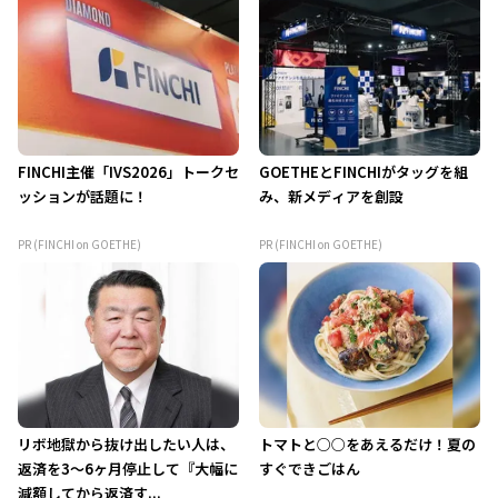
FINCHI主催「IVS2026」トークセ
GOETHEとFINCHIがタッグを組
ッションが話題に！
み、新メディアを創設
PR (FINCHI on GOETHE)
PR (FINCHI on GOETHE)
リボ地獄から抜け出したい人は、
トマトと○○をあえるだけ！夏の
返済を3～6ヶ月停止して『大幅に
すぐできごはん
減額してから返済す...