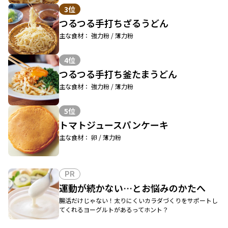
3位
つるつる手打ちざるうどん
主な食材： 強力粉 / 薄力粉
4位
つるつる手打ち釜たまうどん
主な食材： 強力粉 / 薄力粉
5位
トマトジュースパンケーキ
主な食材： 卵 / 薄力粉
PR
運動が続かない…とお悩みのかたへ
腸活だけじゃない！太りにくいカラダづくりをサポートし
てくれるヨーグルトがあるってホント？