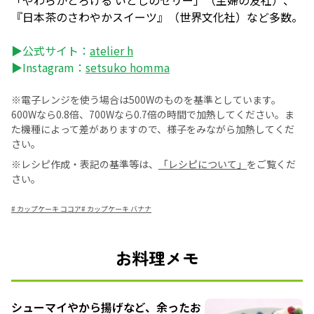
「やわらかとろける いとしのゼリー」（主婦の友社）、
『日本茶のさわやかスイーツ』（世界文化社）など多数。
▶公式サイト：
atelier h
▶Instagram：
setsuko homma
※電子レンジを使う場合は500Wのものを基準としています。
600Wなら0.8倍、700Wなら0.7倍の時間で加熱してください。ま
た機種によって差がありますので、様子をみながら加熱してくだ
さい。
※レシピ作成・表記の基準等は、
「レシピについて」
をご覧くだ
さい。
#
カップケーキ ココア
#
カップケーキ バナナ
お料理メモ
シューマイやから揚げなど、余ったお