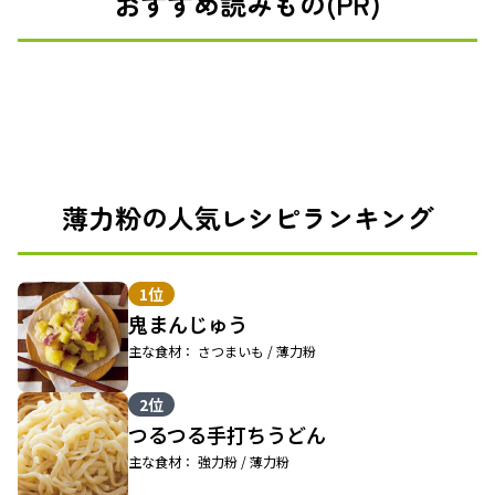
おすすめ読みもの(PR)
薄力粉の人気レシピランキング
1位
鬼まんじゅう
主な食材： さつまいも / 薄力粉
2位
つるつる手打ちうどん
主な食材： 強力粉 / 薄力粉