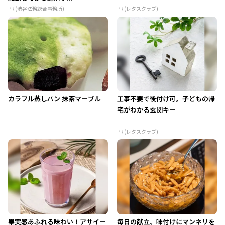
PR (渋谷法務総合事務所)
PR (レタスクラブ)
カラフル蒸しパン 抹茶マーブル
工事不要で後付け可。子どもの帰
宅がわかる玄関キー
PR (レタスクラブ)
果実感あふれる味わい！アサイー
毎日の献立、味付けにマンネリを