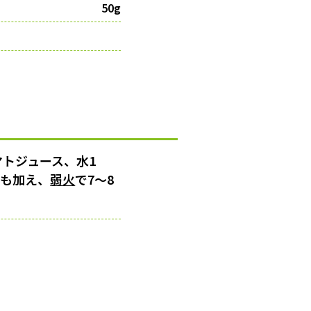
50g
マトジュース、水1
くも加え、
弱火
で7〜8