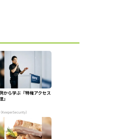
例から学ぶ『特権アクセス
理』
（KeeperSecurity）