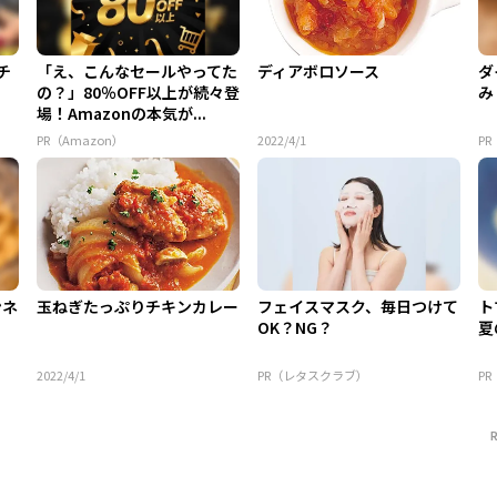
チ
「え、こんなセールやってた
ディアボロソース
ダ
の？」80％OFF以上が続々登
み
場！Amazonの本気が...
PR（Amazon）
2022/4/1
P
ンネ
玉ねぎたっぷりチキンカレー
フェイスマスク、毎日つけて
ト
OK？NG？
夏
2022/4/1
PR（レタスクラブ）
P