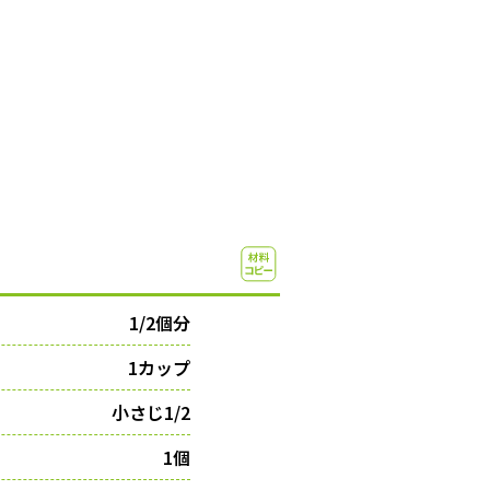
）
1/2個分
1カップ
小さじ1/2
1個