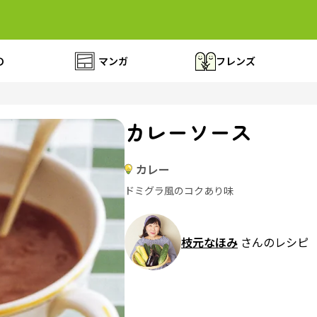
の
マンガ
フレンズ
カレーソース
カレー
ドミグラ風のコクあり味
枝元なほみ
さんのレシピ