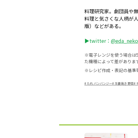
料理研究家。劇団員や
料理と気さくな人柄が
版）などがある。
▶twitter：
@eda_neko
※電子レンジを使う場合は50
た機種によって差がありま
※レシピ作成・表記の基準
#
たれ バンバンジー
#
生姜焼き 野菜
#