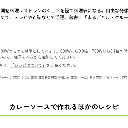
無国籍料理レストランのシェフを経て料理家になる。自由な発
人気で、テレビや雑誌などで活躍。著書に「まるごとル・クル
0Wのものを基準としています。600Wなら0.8倍、700Wなら0.7倍
すので、様子をみながら加熱してください。
等は、
「レシピについて」
をご覧ください。
チャーハン 野菜
#
うどん 野菜
#
野菜 麻婆豆腐
#
味噌炒め 野菜
#
ベーコン巻き 野菜
#
ブイヤベース 野菜
カレーソースで作れるほかのレシピ