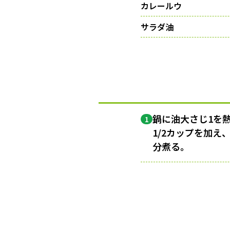
カレールウ
サラダ油
鍋に油大さじ1を
1
1/2カップを加え
分煮る。