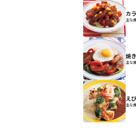
カ
主な食
焼
主な食
え
主な食