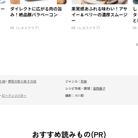
ター
ダイレクトに広がる肉の旨
果実感あふれる味わい！アサ
し
み！絶品豚バラベーコン
イー＆ベリーの濃厚スムージ
タ
ー
と
PR（レタスクラブ）
PR（レタスクラブ）
P
え物
野菜の和え物 その他
ジャンル：
和食
レシピ作成・調理：
葛西麗子
ピーナッツバター
撮影：
大川範
おすすめ読みもの(PR)