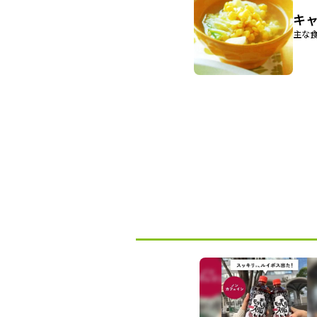
キ
主な食