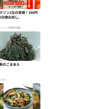
マゾン1位の実績！380円
5日間お試し。
R（ハーブ健康本舗）
菊のごまあえ
2/4/1