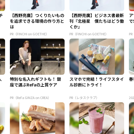
チ
【西野亮廣】つくりたいもの
【西野亮廣】ビジネス書最新
ア
を追求できる環境の作り方と
刊『北極星 僕たちはどう働
で
は
くか』
PR（FINCHI on GOETHE）
PR（FINCHI on GOETHE）
P
人
特別な名入れギフトも！ 銀
スマホで完結！ライフスタイ
春
座で選ぶReFaの上質ケア
ル診断にトライ！
PR（ReFa GINZA on CREA）
PR（レタスクラブ）
202