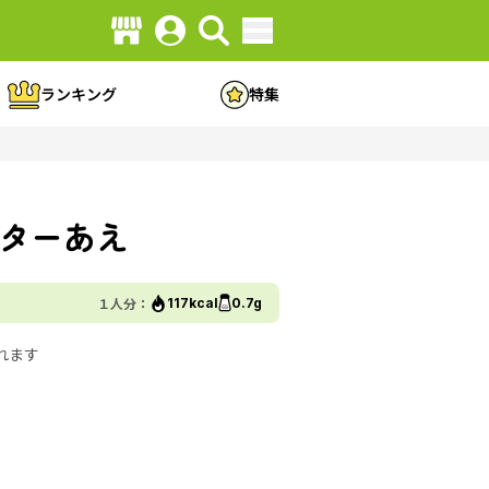
ランキング
特集
ターあえ
１人分：
117kcal
0.7g
れます