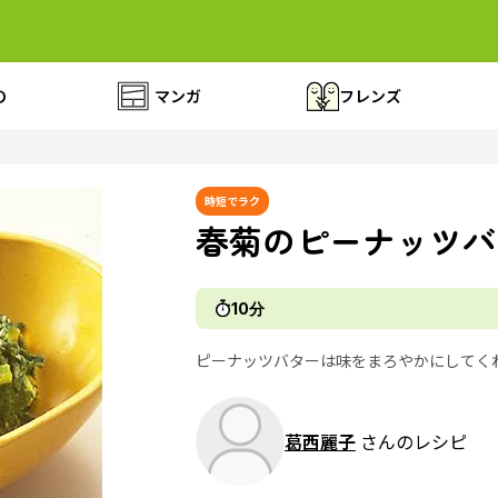
の
マンガ
フレンズ
時短でラク
春菊のピーナッツバ
10分
ピーナッツバターは味をまろやかにしてく
葛西麗子
さんのレシピ