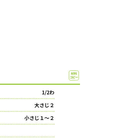
1/2わ
大さじ２
小さじ１〜２