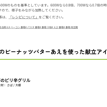
0Wのものを基準としています。600Wなら0.8倍、700Wなら0.7倍
すので、様子をみながら加熱してください。
等は、
「レシピについて」
をご覧ください。
菊 白和え
#
ベーコン 春菊
#
パスタ 春菊
#
春菊 汁物
#
えび 春菊
#
春菊 肉豆腐
のピーナッツバターあえを使った献立ア
ばのピリ辛グリル
材： さば / 大根