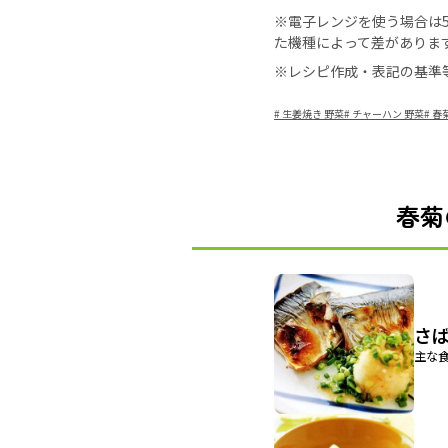
※電子レンジを使う場合は50
た機種によって差がありま
※レシピ作成・表記の基準
#
生姜焼き 野菜
#
チャーハン 野菜
#
春
春菊
さ
主な食