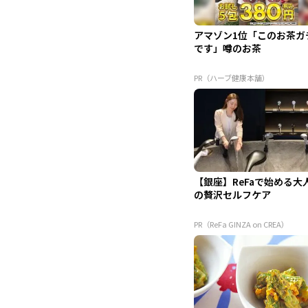
アマゾン1位「このお茶ガ
です」噂のお茶
PR（ハーブ健康本舗）
【銀座】ReFaで始める大
の贅沢セルフケア
PR（ReFa GINZA on CREA）