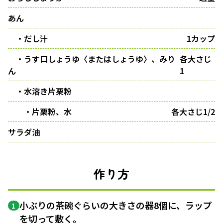
あん
・だし汁
1カップ
・うす口しょうゆ〈またはしょうゆ〉、みり
各大さじ
ん
1
・水溶き片栗粉
・片栗粉、水
各大さじ1/2
サラダ油
作り方
小ぶりの茶碗ぐらいの大きさの器8個に、ラップ
1
を切って敷く。