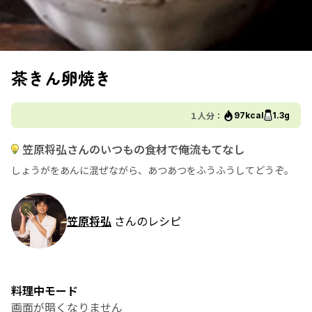
茶きん卵焼き
１人分：
97kcal
1.3g
笠原将弘さんのいつもの食材で俺流もてなし
しょうがをあんに混ぜながら、あつあつをふうふうしてどうぞ。
笠原将弘
さんのレシピ
料理中モード
画面が暗くなりません