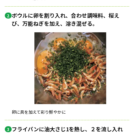
ボウルに卵を割り入れ、合わせ調味料、桜え
2
び、万能ねぎを加え、溶き混ぜる。
卵に具を加えて彩り鮮やかに
フライパンに油大さじ1を熱し、２を流し入れ
3