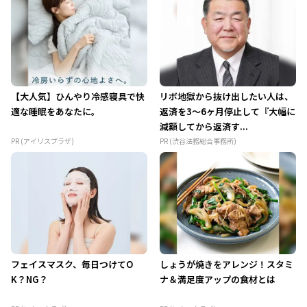
【大人気】ひんやり冷感寝具で快
リボ地獄から抜け出したい人は、
適な睡眠をあなたに。
返済を3～6ヶ月停止して『大幅に
減額してから返済す...
PR (アイリスプラザ)
PR (渋谷法務総合事務所)
フェイスマスク、毎日つけてO
しょうが焼きをアレンジ！スタミ
K？NG？
ナ＆満足度アップの食材とは