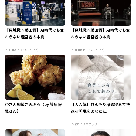
【見城徹×藤田晋】AI時代でも変
【見城徹×藤田晋】AI時代でも変
わらない経営者の本質
わらない経営者の本質
PR (FINCHI on GOETHE)
PR (FINCHI on GOETHE)
茶きん卵焼き天ぷら【by 笠原将
【大人気】ひんやり冷感寝具で快
弘さん】
適な睡眠をあなたに。
PR (アイリスプラザ)