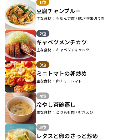
1位
豆腐チャンプルー
主な食材： もめん豆腐 / 豚バラ薄切り肉
2位
キャベツメンチカツ
主な食材： キャベツ / キャベツ
3位
ミニトマトの卵炒め
主な食材： 卵 / ミニトマト
4位
冷やし茶碗蒸し
主な食材： とりもも肉 / むきえび
5位
レタスと卵のさっと炒め