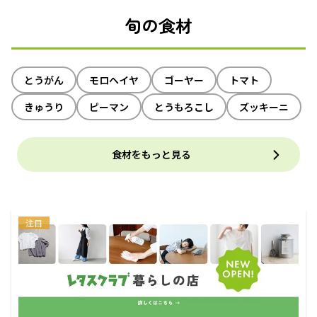
旬の食材
とうがん
モロヘイヤ
ゴーヤー
トマト
きゅうり
ピーマン
とうもろこし
ズッキーニ
食材をもっと見る
注目