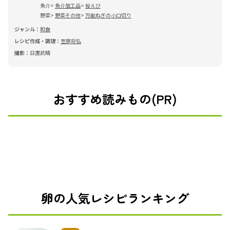
魚介
魚介加工品
桜えび
野菜
野菜その他
万能ねぎの小口切り
ジャンル：
和食
レシピ作成・調理：
笠原将弘
撮影：
日置武晴
おすすめ読みもの(PR)
卵の人気レシピランキング