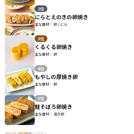
2位
にらとえのきの卵焼き
主な食材： 卵 / にら
3位
くるくる卵焼き
主な食材： 卵
4位
もやしの厚焼き卵
主な食材： 卵
5位
鮭そぼろ卵焼き
主な食材： 溶き卵