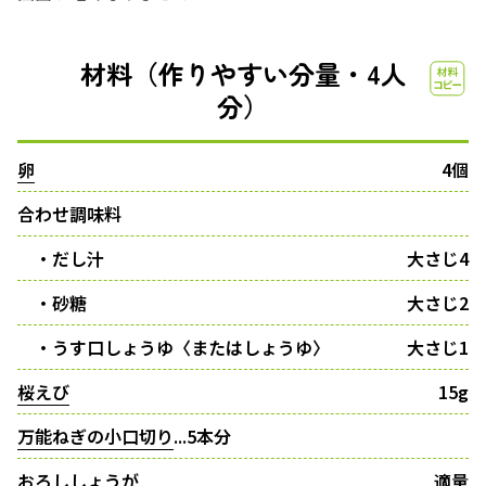
材料（作りやすい分量・4人
分）
卵
4個
合わせ調味料
・だし汁
大さじ4
・砂糖
大さじ2
・うす口しょうゆ〈またはしょうゆ〉
大さじ1
桜えび
15g
万能ねぎの小口切り
...5本分
おろししょうが
適量