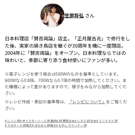
笠原将弘
さん
日本料理店「賛否両論」店主。「正月屋吉兆」で修行をし
た後、実家の焼き鳥店を継ぐが30周年を機に一度閉店。
2004年に「賛否両論」をオープン。日本料理ならではの
味わいと、季節に寄り添う食材使いにファンが多い。
※電子レンジを使う場合は500Wのものを基準としています。
600Wなら0.8倍、700Wなら0.7倍の時間で加熱してください。ま
た機種によって差がありますので、様子をみながら加熱してくだ
さい。
※レシピ作成・表記の基準等は、
「レシピについて」
をご覧くだ
さい。
#
レンジ 卵
#
オイスターソース 卵 豚肉
#
卵 野菜炒め
#
レタス 卵 炒め
#
ミニトマト 卵
#
マヨネーズ 卵焼き
#
はちみつ 卵焼き
#
もやし ウインナー 卵