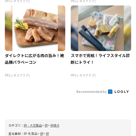
PR (レタスクラブ)
PR (レタスクラブ)
ダイレクトに広がる肉の旨み！絶
スマホで完結！ライフスタイル診
品豚バラベーコン
断にトライ！
PR (レタスクラブ)
PR (レタスクラブ)
Recommended by
カテゴリ：
卵・大豆製品
卵
卵焼き
主な食材：
卵･乳製品
卵
卵