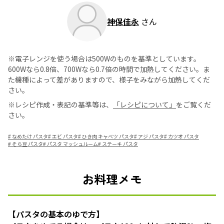
神保佳永
さん
※電子レンジを使う場合は500Wのものを基準としています。
600Wなら0.8倍、700Wなら0.7倍の時間で加熱してください。ま
た機種によって差がありますので、様子をみながら加熱してくだ
さい。
※レシピ作成・表記の基準等は、
「レシピについて」
をご覧くだ
さい。
#
なめたけ パスタ
#
エビ パスタ
#
ひき肉 キャベツ パスタ
#
アジ パスタ
#
カツオ パスタ
#
そら豆 パスタ
#
パスタ マッシュルーム
#
ステーキ パスタ
お料理メモ
【パスタの基本のゆで方】