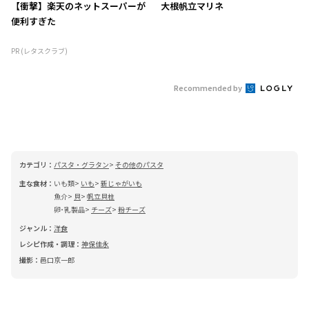
【衝撃】楽天のネットスーパーが
大根帆立マリネ
便利すぎた
PR (レタスクラブ)
Recommended by
カテゴリ：
パスタ・グラタン
その他のパスタ
主な食材：
いも類
いも
新じゃがいも
魚介
貝
帆立貝柱
卵･乳製品
チーズ
粉チーズ
ジャンル：
洋食
レシピ作成・調理：
神保佳永
撮影：
邑口京一郎