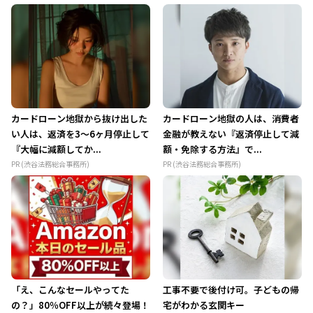
カードローン地獄から抜け出した
カードローン地獄の人は、消費者
い人は、返済を3～6ヶ月停止して
金融が教えない『返済停止して減
『大幅に減額してか...
額・免除する方法』で...
PR (渋谷法務総合事務所)
PR (渋谷法務総合事務所)
「え、こんなセールやってた
工事不要で後付け可。子どもの帰
の？」80％OFF以上が続々登場！
宅がわかる玄関キー