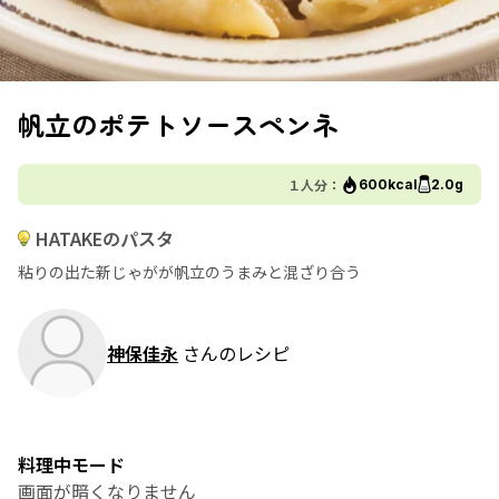
帆立のポテトソースペンネ
１人分：
600kcal
2.0g
HATAKEのパスタ
粘りの出た新じゃがが帆立のうまみと混ざり合う
神保佳永
さんのレシピ
料理中モード
画面が暗くなりません