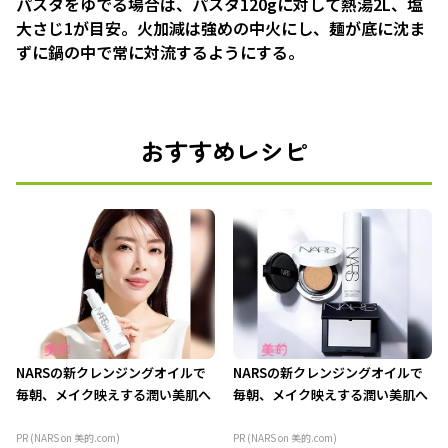
パスタをゆでる場合は、パスタ120gに対して熱湯2L、塩
大さじ1が目安。火加減は強めの中火にし、麺が底に沈ま
ずに鍋の中で常に対流するようにする。
おすすめレシピ
NARSの新クレンジングオイルで
NARSの新クレンジングオイルで
毎朝、メイク映えする潤い美肌へ
毎朝、メイク映えする潤い美肌へ
PR (NARS on 美的.com)
PR (NARS on 美的.com)