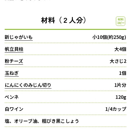
材料（２人分）
新じゃがいも
小10個(約250g)
帆立貝柱
大4個
粉チーズ
大さじ2
玉ねぎ
1個
にんにくのみじん切り
1片分
ペンネ
120g
白ワイン
1/4カップ
塩、オリーブ油、粗びき黒こしょう