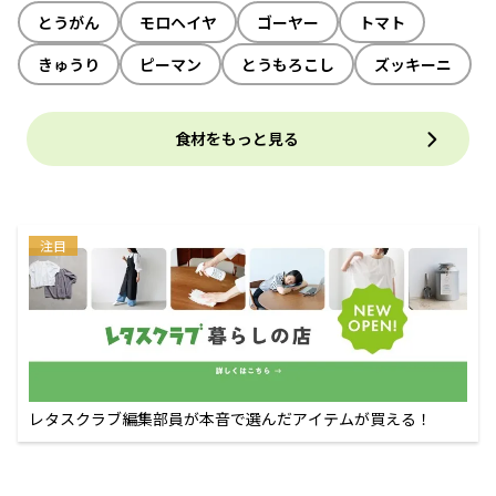
とうがん
モロヘイヤ
ゴーヤー
トマト
きゅうり
ピーマン
とうもろこし
ズッキーニ
食材をもっと見る
注目
レタスクラブ編集部員が本音で選んだアイテムが買える！