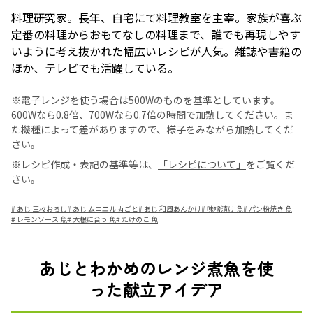
料理研究家。長年、自宅にて料理教室を主宰。家族が喜ぶ
定番の料理からおもてなしの料理まで、誰でも再現しやす
いように考え抜かれた幅広いレシピが人気。雑誌や書籍の
ほか、テレビでも活躍している。
※電子レンジを使う場合は500Wのものを基準としています。
600Wなら0.8倍、700Wなら0.7倍の時間で加熱してください。ま
た機種によって差がありますので、様子をみながら加熱してくだ
さい。
※レシピ作成・表記の基準等は、
「レシピについて」
をご覧くだ
さい。
#
あじ 三枚おろし
#
あじ ムニエル 丸ごと
#
あじ 和風あんかけ
#
味噌漬け 魚
#
パン粉焼き 魚
#
レモンソース 魚
#
大根に合う 魚
#
たけのこ 魚
あじとわかめのレンジ煮魚を使
った献立アイデア