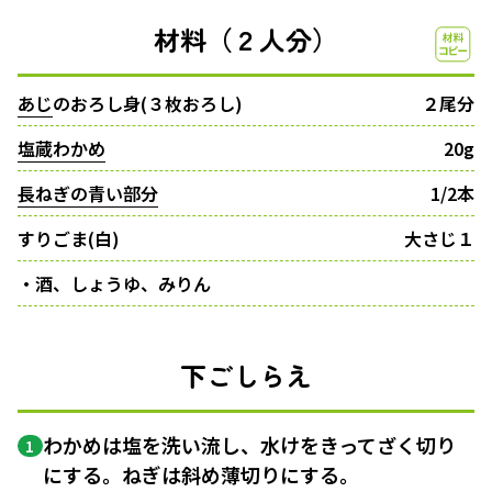
材料（２人分）
あじ
のおろし身(３枚おろし)
２尾分
塩蔵わかめ
20g
長ねぎの青い部分
1/2本
すりごま(白)
大さじ１
・酒、しょうゆ、みりん
下ごしらえ
わかめは塩を洗い流し、水けをきってざく切り
1
にする。ねぎは斜め薄切りにする。