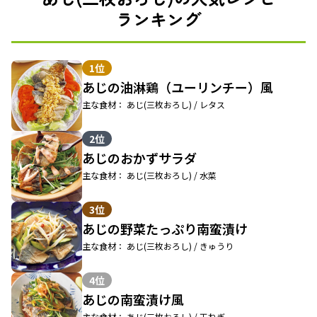
ランキング
1位
あじの油淋鶏（ユーリンチー）風
主な食材： あじ(三枚おろし) / レタス
2位
あじのおかずサラダ
主な食材： あじ(三枚おろし) / 水菜
3位
あじの野菜たっぷり南蛮漬け
主な食材： あじ(三枚おろし) / きゅうり
4位
あじの南蛮漬け風
主な食材： あじ(三枚おろし) / 玉ねぎ