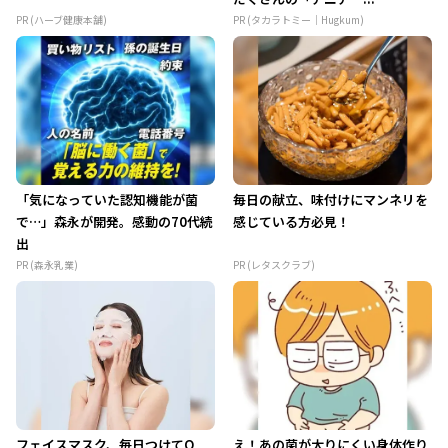
PR (ハーブ健康本舗)
PR (タカラトミー｜Hugkum)
「気になっていた認知機能が菌
毎日の献立、味付けにマンネリを
で…」森永が開発。感動の70代続
感じている方必見！
出
PR (森永乳業)
PR (レタスクラブ)
フェイスマスク、毎日つけてO
え！あの菌が太りにくい身体作り