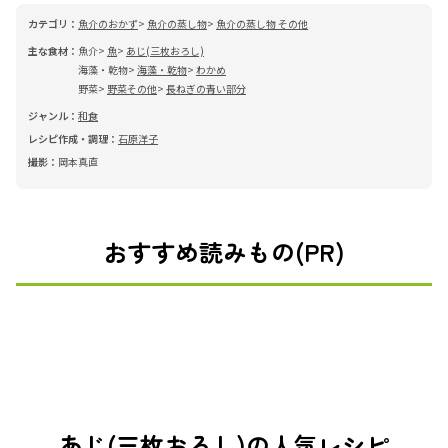
カテゴリ：
魚介のおかず
魚介の蒸し物
魚介の蒸し物 その他
主な食材：
魚介
魚
あじ(三枚おろし)
海藻・乾物
海藻・乾物
わかめ
野菜
野菜その他
長ねぎの青い部分
ジャンル：
和食
レシピ作成・調理：
石原洋子
撮影：
岡本真直
おすすめ読みもの(PR)
あじ(三枚おろし)の人気レシピ