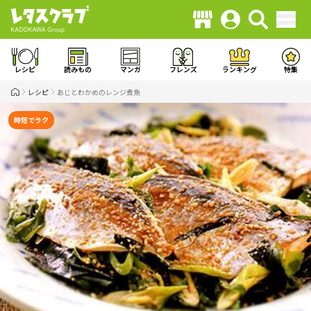
レシピ
読みもの
マンガ
フレンズ
ランキング
特集
レシピ
あじとわかめのレンジ煮魚
時短でラク