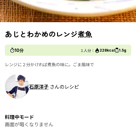
あじとわかめのレンジ煮魚
10分
１人分：
228kcal
1.5g
レンジに２分かければ煮魚の味に。ごま風味で
石原洋子
さんのレシピ
料理中モード
画面が暗くなりません