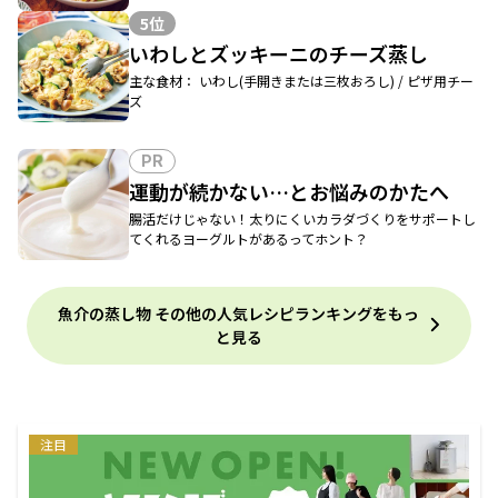
5位
いわしとズッキーニのチーズ蒸し
主な食材： いわし(手開きまたは三枚おろし) / ピザ用チー
ズ
PR
運動が続かない…とお悩みのかたへ
腸活だけじゃない！太りにくいカラダづくりをサポートし
てくれるヨーグルトがあるってホント？
魚介の蒸し物 その他の人気レシピランキングをもっ
と見る
注目