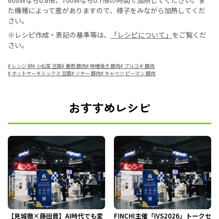
600Wなら0.8倍、700Wなら0.7倍の時間で加熱してください。ま
た機種によって差がありますので、様子をみながら加熱してくだ
さい。
※レシピ作成・表記の基準等は、
「レシピについて」
をご覧くだ
さい。
#
レンジ 卵
#
小松菜 豆腐
#
春雨 豚肉
#
味噌焼き 豚肉
#
プルコギ 豚肉
#
ホットケーキミックス 豆腐
#
ソテー 豚肉
#
キャベツ ピーマン 豚肉
おすすめレシピ
【見城徹×藤田晋】AI時代でも変
FINCHI主催「IVS2026」トークセ