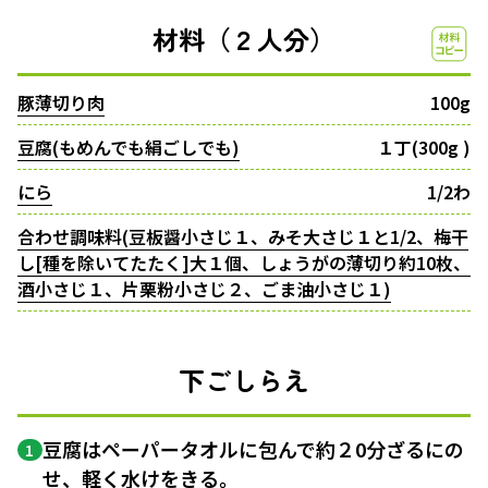
材料（２人分）
豚薄切り肉
100g
豆腐(もめんでも絹ごしでも)
１丁(300g )
にら
1/2わ
合わせ調味料(豆板醤小さじ１、みそ大さじ１と1/2、梅干
し[種を除いてたたく]大１個、しょうがの薄切り約10枚、
酒小さじ１、片栗粉小さじ２、ごま油小さじ１)
下ごしらえ
豆腐はペーパータオルに包んで約２0分ざるにの
1
せ、軽く水けをきる。