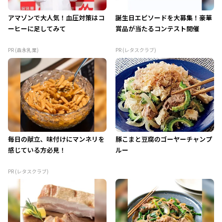
アマゾンで大人気！血圧対策はコ
誕生日エピソードを大募集！豪華
ーヒーに足してみて
賞品が当たるコンテスト開催
PR (森永乳業)
PR (レタスクラブ)
毎日の献立、味付けにマンネリを
豚こまと豆腐のゴーヤーチャンプ
感じている方必見！
ルー
PR (レタスクラブ)