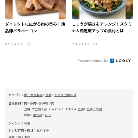
ダイレクトに広がる肉の旨み！絶
しょうが焼きをアレンジ！スタミ
品豚バラベーコン
ナ＆満足度アップの食材とは
PR (レタスクラブ)
PR (レタスクラブ)
Recommended by
カテゴリ：
卵・大豆製品
豆腐
その他 豆腐料理
主な食材：
肉
豚肉
豚薄切り肉
豆腐･大豆加工品･こんにゃく･おから
豆腐
豆腐その他
野菜
葉もの
にら
ジャンル：
和食
レシピ作成・調理：
石原洋子
撮影：
岡本真直