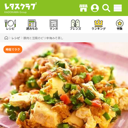
レシピ
読みもの
マンガ
フレンズ
ランキング
特集
レシピ
豚肉と豆腐のピリ辛梅みそ蒸し
時短でラク