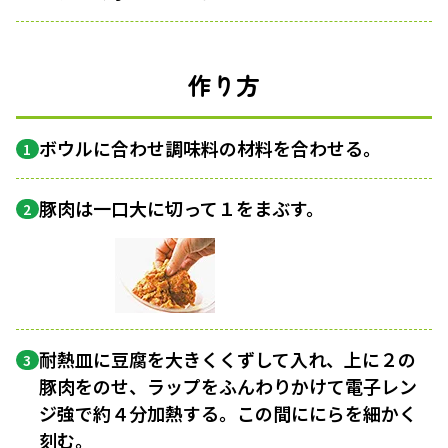
作り方
ボウルに合わせ調味料の材料を合わせる。
1
豚肉は一口大に切って１をまぶす。
2
耐熱皿に豆腐を大きくくずして入れ、上に２の
3
豚肉をのせ、ラップをふんわりかけて電子レン
ジ強で約４分加熱する。この間ににらを細かく
刻む。