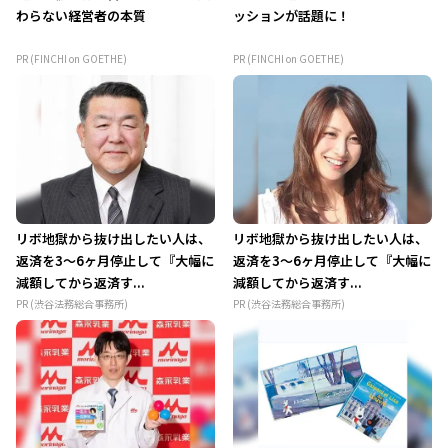
わらない経営者の本質
ッションが話題に！
PR (FINCHI on GOETHE)
PR (FINCHI on GOETHE)
リボ地獄から抜け出したい人は、
リボ地獄から抜け出したい人は、
返済を3～6ヶ月停止して『大幅に
返済を3～6ヶ月停止して『大幅に
減額してから返済す...
減額してから返済す...
PR (渋谷法務総合事務所)
PR (渋谷法務総合事務所)