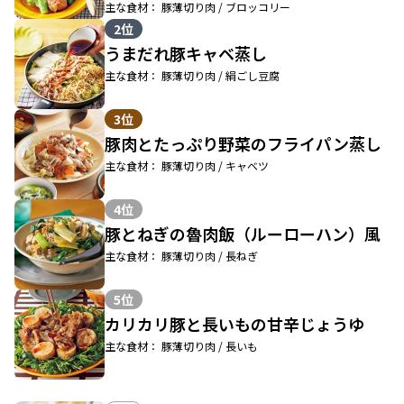
主な食材： 豚薄切り肉 / ブロッコリー
2位
うまだれ豚キャベ蒸し
主な食材： 豚薄切り肉 / 絹ごし豆腐
3位
豚肉とたっぷり野菜のフライパン蒸し
主な食材： 豚薄切り肉 / キャベツ
4位
豚とねぎの魯肉飯（ルーローハン）風
主な食材： 豚薄切り肉 / 長ねぎ
5位
カリカリ豚と長いもの甘辛じょうゆ
主な食材： 豚薄切り肉 / 長いも