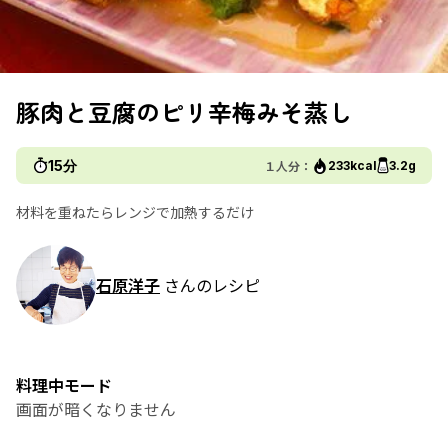
豚肉と豆腐のピリ辛梅みそ蒸し
15分
１人分：
233kcal
3.2g
材料を重ねたらレンジで加熱するだけ
石原洋子
さんのレシピ
料理中モード
画面が暗くなりません