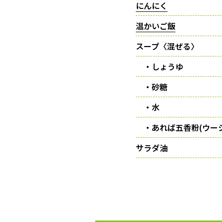
にんにく
温かいご飯
スープ〈混ぜる〉
・しょうゆ
・砂糖
・水
・あれば五香粉(ウー
サラダ油