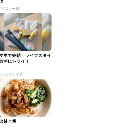
は
R（イエウール）
マホで完結！ライフスタイ
診断にトライ！
R（レタスクラブ）
の甘辛煮