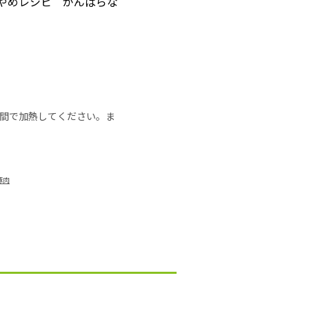
「やめレシピ がんばらな
の時間で加熱してください。ま
豚肉