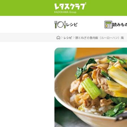
レシピ
読みも
レシピ
豚とねぎの魯肉飯（ルーローハン）風