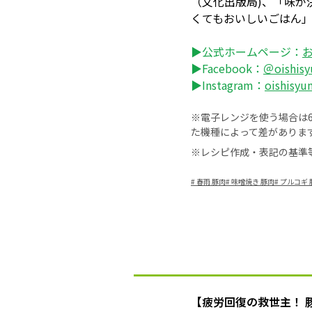
（文化出版局)、「味が
くてもおいしいごはん
▶公式ホームページ：
▶Facebook：
＠oishis
▶Instagram：
oishisyu
※電子レンジを使う場合は60
た機種によって差がありま
※レシピ作成・表記の基準
#
春雨 豚肉
#
味噌焼き 豚肉
#
プルコギ 
【疲労回復の救世主！ 