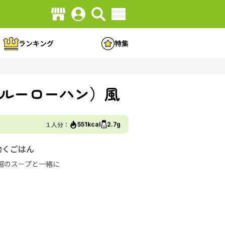
ランキング
特集
ルーローハン）風
１人分：
551kcal
2.7g
効くごはん
縮のスープと一緒に