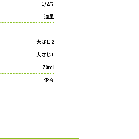
1/2片
適量
大さじ2
大さじ1
70ml
少々