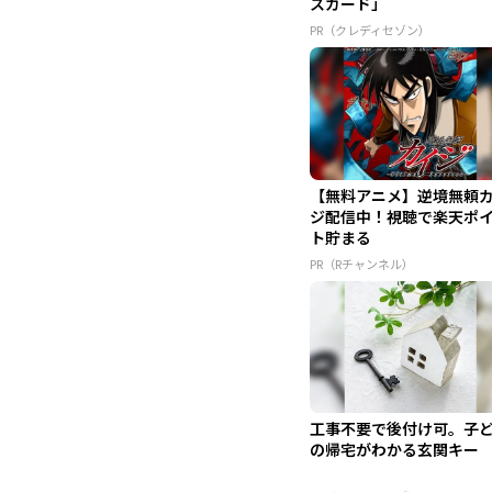
スカード」
PR（クレディセゾン）
【無料アニメ】逆境無頼
ジ配信中！視聴で楽天ポ
ト貯まる
PR（Rチャンネル）
工事不要で後付け可。子
の帰宅がわかる玄関キー