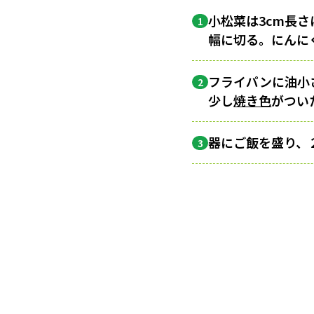
小松菜は3cm長
1
幅に切る。にんに
フライパンに油小
2
少し
焼き色
がつい
器にご飯を盛り、
3