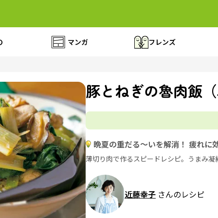
の
マンガ
フレンズ
豚とねぎの魯肉飯（
晩夏の重だる～いを解消！ 疲れに
薄切り肉で作るスピードレシピ。うまみ凝
近藤幸子
さんのレシピ