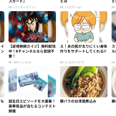
スカード」
とは
と
PR（クレディセゾン）
PR（イエウール）
P
カイ
【逆境無頼カイジ】無料配信
え！あの菌が太りにくい身体
ス
イン
中！Rチャンネルなら登録不
作りをサポートしてくれる!?
ル
要！
PR（Rチャンネル）
PR（レタスクラブ）
P
ども
誕生日エピソードを大募集！
豚バラの台湾風煮込み
豚
豪華賞品が当たるコンテスト
開催