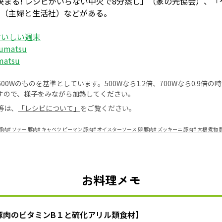
決まる! レシピがいらない中火で8分蒸し」（家の光協会）、
」（主婦と生活社）などがある。
おいしい週末
yumatsu
matsu
0Wのものを基準としています。500Wなら1.2倍、700Wなら0.9倍
すので、様子をみながら加熱してください。
等は、
「レシピについて」
をご覧ください。
豚肉
#
ソテー 豚肉
#
キャベツ ピーマン 豚肉
#
オイスターソース 卵 豚肉
#
ズッキーニ 豚肉
#
大根 煮物 
お料理メモ
豚肉のビタミンB１と硫化アリル類食材】