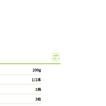
200g
1/2本
1株
3枚