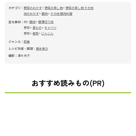
カテゴリ：
野菜のおかず
野菜の蒸し物
野菜の蒸し物 その他
肉のおかず
豚肉
その他 豚肉料理
主な食材：
肉
豚肉
豚薄切り肉
野菜
葉もの
キャベツ
野菜
根菜
にんじん
ジャンル：
和食
レシピ作成・調理：
榎本美沙
撮影：
澤木央子
おすすめ読みもの(PR)