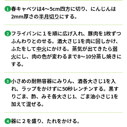
春キャベツは4～5cm四方に切り、にんじんは
1
2mm厚さの
半月切り
にする。
フライパンに１を順に広げ入れ、豚肉を1枚ずつ
2
ふんわりとのせる。酒大さじ1を肉に回しかけ、
ふたをして
中火
にかける。蒸気が出てきたら
弱
火
にし、肉の色が変わるまで8～10分蒸し焼きに
する。
小さめの耐熱容器にみりん、酒各大さじ1を入
3
れ、ラップをかけずに50秒レンチンする。黒す
りごま、酢、みそ各大さじ1、ごま油小さじ1を
加えて混ぜる。
器に２を盛り、たれをかける。
4