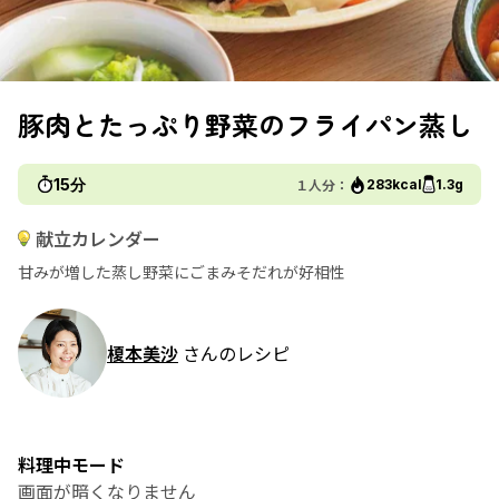
豚肉とたっぷり野菜のフライパン蒸し
15分
１人分：
283kcal
1.3g
献立カレンダー
甘みが増した蒸し野菜にごまみそだれが好相性
榎本美沙
さんのレシピ
料理中モード
画面が暗くなりません