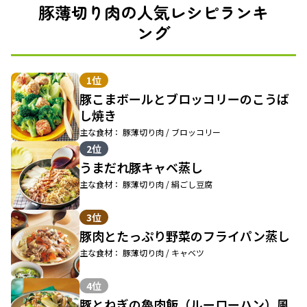
豚薄切り肉の人気レシピランキ
ング
1位
豚こまボールとブロッコリーのこうば
し焼き
主な食材： 豚薄切り肉 / ブロッコリー
2位
うまだれ豚キャベ蒸し
主な食材： 豚薄切り肉 / 絹ごし豆腐
3位
豚肉とたっぷり野菜のフライパン蒸し
主な食材： 豚薄切り肉 / キャベツ
4位
豚とねぎの魯肉飯（ルーローハン）風