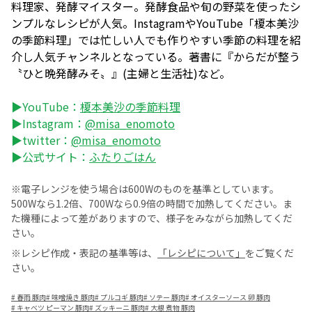
料理家、発酵マイスター。発酵食品や旬の野菜を使ったシ
ンプルなレシピが人気。InstagramやYouTube「榎本美沙
の季節料理」では忙しい人でも作りやすい季節の料理を紹
介し人気チャンネルとなっている。著書に『からだが整う
〝ひと晩発酵みそ〟』(主婦と生活社)など。
▶YouTube：
榎本美沙の季節料理
▶Instagram：
@misa_enomoto
▶twitter：
@misa_enomoto
▶公式サイト：
ふたりごはん
※電子レンジを使う場合は600Wのものを基準としています。
500Wなら1.2倍、700Wなら0.9倍の時間で加熱してください。ま
た機種によって差がありますので、様子をみながら加熱してくだ
さい。
※レシピ作成・表記の基準等は、
「レシピについて」
をご覧くだ
さい。
#
春雨 豚肉
#
味噌焼き 豚肉
#
プルコギ 豚肉
#
ソテー 豚肉
#
オイスターソース 卵 豚肉
#
キャベツ ピーマン 豚肉
#
ズッキーニ 豚肉
#
大根 煮物 豚肉