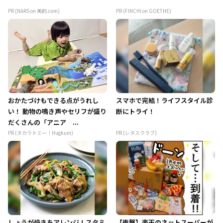
PR (NARS on 美的.com)
PR (FINCHI on GOETHE)
おかたづけもできる点がうれし
スマホで完結！ライフスタイル診
い！ 動物の鳴き声やセリフが盛り
断にトライ！
だくさんの「アニア ...
PR (タカラトミー｜Hugkum)
PR (レタスクラブ)
しょうが焼きをアレンジ！スタミ
【衝撃】楽天のネットスーパーが