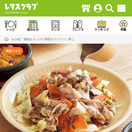
レシピ
読みもの
マンガ
フレンズ
ランキング
特集
レシピ
豚肉とたっぷり野菜のフライパン蒸し
時短でラク