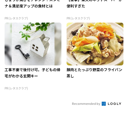
ナ＆満足度アップの食材とは
便利すぎた
PR (レタスクラブ)
PR (レタスクラブ)
工事不要で後付け可。子どもの帰
豚肉とたっぷり野菜のフライパン
宅がわかる玄関キー
蒸し
PR (レタスクラブ)
Recommended by