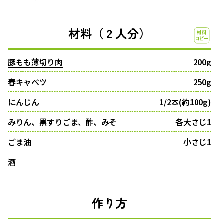
材料（２人分）
豚もも薄切り肉
200g
春キャベツ
250g
にんじん
1/2本(約100g)
みりん、黒すりごま、酢、みそ
各大さじ1
ごま油
小さじ1
酒
作り方