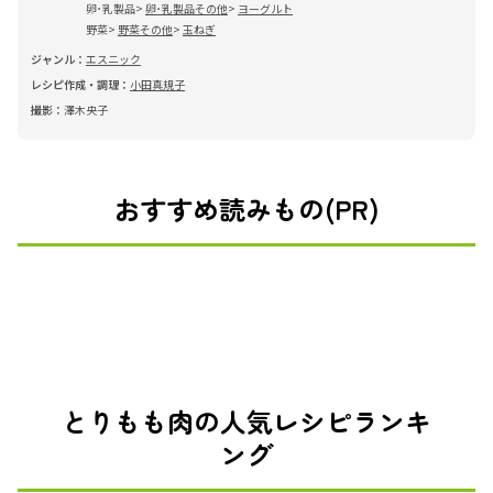
卵･乳製品
卵･乳製品その他
ヨーグルト
野菜
野菜その他
玉ねぎ
ジャンル：
エスニック
レシピ作成・調理：
小田真規子
撮影：
澤木央子
おすすめ読みもの(PR)
とりもも肉の人気レシピランキ
ング