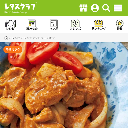
レシピ
読みもの
マンガ
フレンズ
ランキング
特集
レシピ
レンジタンドリーチキン
時短でラク