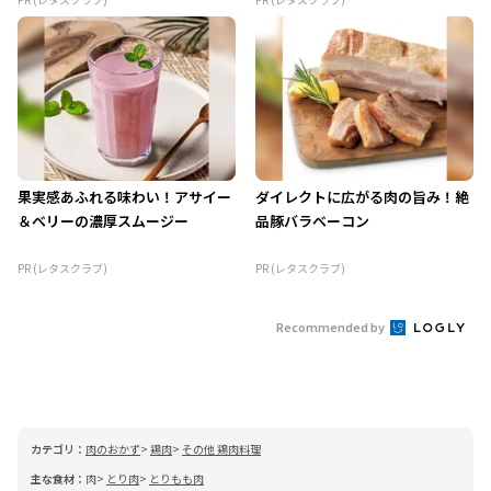
果実感あふれる味わい！アサイー
ダイレクトに広がる肉の旨み！絶
＆ベリーの濃厚スムージー
品豚バラベーコン
PR (レタスクラブ)
PR (レタスクラブ)
Recommended by
カテゴリ：
肉のおかず
鶏肉
その他 鶏肉料理
主な食材：
肉
とり肉
とりもも肉