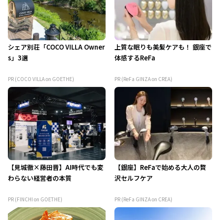
シェア別荘「COCO VILLA Owner
上質な眠りも美髪ケアも！ 銀座で
s」3選
体感するReFa
PR (COCO VILLA on GOETHE)
PR (ReFa GINZA on CREA)
【見城徹×藤田晋】AI時代でも変
【銀座】ReFaで始める大人の贅
わらない経営者の本質
沢セルフケア
PR (FINCHI on GOETHE)
PR (ReFa GINZA on CREA)