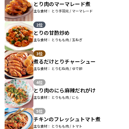
とり肉のマーマレード煮
主な食材： とり手羽元 / マーマレード
2位
とりの甘酢炒め
主な食材： とりもも肉 / 玉ねぎ
3位
煮るだけとりチャーシュー
主な食材： とりむね肉 / ゆで卵
4位
とり肉のにら麻辣だれがけ
主な食材： とりもも肉 / にら
5位
チキンのフレッシュトマト煮
主な食材： とりもも肉 / トマト