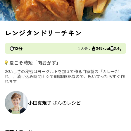
レンジタンドリーチキン
12分
１人分：
345kcal
3.4g
夏こそ時短「肉おかず」
おいしさの秘密はヨーグルトを加えて作る自家製の「カレーだ
れ」。漬け込み時間ナシで即調理OKなので、思い立ったらすぐ作
れます
小田真規子
さんのレシピ