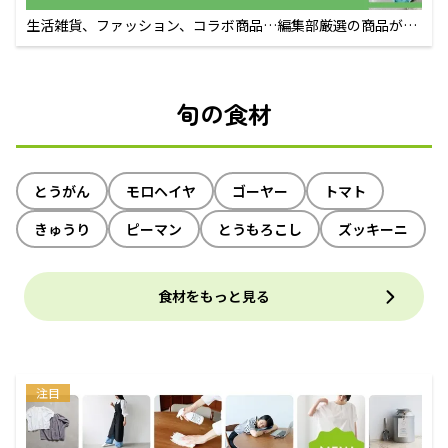
生活雑貨、ファッション、コラボ商品…編集部厳選の商品が買
えるECサイト
旬の食材
とうがん
モロヘイヤ
ゴーヤー
トマト
きゅうり
ピーマン
とうもろこし
ズッキーニ
食材をもっと見る
注目