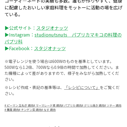
コーディ―ネートの実績も多数。誰もが作りやすく、健康
に配慮したおいしい家庭料理をモットーに活動の場を広げ
ている。
▶公式サイト：
スタジオナッツ
▶Instagram：
studionutsnuts パプリカマキコの料理の
パプリ科
▶Facebook：
スタジオナッツ
※電子レンジを使う場合は600Wのものを基準としています。
500Wなら1.2倍、700Wなら0.9倍の時間で加熱してください。ま
た機種によって差がありますので、様子をみながら加熱してくだ
さい。
※レシピ作成・表記の基準等は、
「レシピについて」
をご覧くだ
さい。
#
ピーマン 玉ねぎ 鶏肉
#
マーマレード煮 鶏肉
#
パプリカ 鶏肉
#
グリル焼き 鶏肉
#
ソテー 鶏肉
#
舞茸 鶏肉
#
チンゲン菜 鶏肉
#
なす 鶏肉