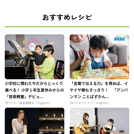
おすすめレシピ
小学校に慣れた今だからじっくり
「言葉で伝える力」を育めば、イ
選べる！ 小学１年生夏休みからの
ヤイヤ期もすっきり！ 「アンパ
「音楽教室」デビュ...
ンマン ことばずかん...
PR (ヤマハ音楽振興会｜HugKum)
PR (セガフェイブ｜HugKum)