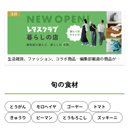
注目
生活雑貨、ファッション、コラボ商品…編集部厳選の商品が買
えるECサイト
旬の食材
とうがん
モロヘイヤ
ゴーヤー
トマト
きゅうり
ピーマン
とうもろこし
ズッキーニ