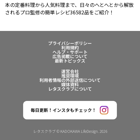
本の定番料理から人気料理まで、日々のへとへとから解放
されるプロ監修の簡単レシピ36582品をご紹介！
プライバシーポリシー
利用規約
ヘルプ・サポート
広告掲載について
最新トピックス
運営会社
推奨環境
利用者情報の外部送信について
媒体資料
レタスクラブについて
毎日更新！インスタもチェック！
レタスクラブ © KADOKAWA LifeDesign. 2026