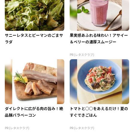
サニーレタスとピーマンのごまサ
果実感あふれる味わい！アサイー
ラダ
＆ベリーの濃厚スムージー
PR (レタスクラブ)
ダイレクトに広がる肉の旨み！絶
トマトと○○をあえるだけ！夏の
品豚バラベーコン
すぐできごはん
PR (レタスクラブ)
PR (レタスクラブ)