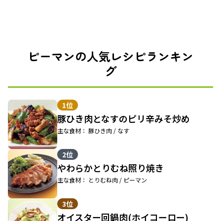
ピーマンの人気レシピランキン
グ
1位
豚ひき肉となすのピリ辛みそ炒め
主な食材： 豚ひき肉 / なす
2位
やわらかとりむね照り焼き
主な食材： とりむね肉 / ピーマン
3位
オイスター回鍋肉(ホイコーロー)