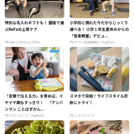
特別な名入れギフトも！ 銀座で選
小学校に慣れた今だからじっくり
ぶReFaの上質ケア
選べる！ 小学１年生夏休みからの
「音楽教室」デビュ...
PR (ReFa GINZA on CREA)
PR (ヤマハ音楽振興会｜HugKum)
「言葉で伝える力」を育めば、イ
スマホで完結！ライフスタイル診
ヤイヤ期もすっきり！ 「アンパ
断にトライ！
ンマン ことばずかん...
PR (セガフェイブ｜HugKum)
PR (レタスクラブ)