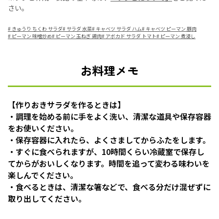
さい。
#
きゅうり ちくわ サラダ
#
サラダ 水菜
#
キャベツ サラダ ハム
#
キャベツ ピーマン 豚肉
#
ピーマン 味噌炒め
#
ピーマン 玉ねぎ 鶏肉
#
アボカド サラダ トマト
#
ピーマン 煮浸し
お料理メモ
【作りおきサラダを作るときは】
・調理を始める前に手をよく洗い、清潔な道具や保存容器
をお使いください。
・保存容器に入れたら、よくさましてからふたをします。
・すぐに食べられますが、10時間くらい冷蔵室で保存し
てからがおいしくなります。時間を追って変わる味わいを
楽しんでください。
・食べるときは、清潔な箸などで、食べる分だけ混ぜずに
取り出してください。