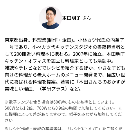
本田明子
さん
東京都出身。料理業(制作・企画)。小林カツ代氏の内弟子
一号であり、小林カツ代キッチンスタジオの書籍担当者と
して200冊近い料理本に携わる。2007年に独立、本田明子
キッチン・オフィスを設立し料理家としても活動中。
雑誌やテレビなどでレシピを紹介するほか、小さな子ども
向けの料理から老人ホームのメニュー開発まで、幅広い世
代に喜ばれる料理を提案。著書に「本田さんちのおかずが
美味しい理由」（学研プラス）など。
※電子レンジを使う場合は600Wのものを基準としています。
500Wなら1.2倍、700Wなら0.9倍の時間で加熱してください。ま
た機種によって差がありますので、様子をみながら加熱してくだ
さい。
※レシピ作成・表記の基準等は、
「レシピについて」
をご覧くだ