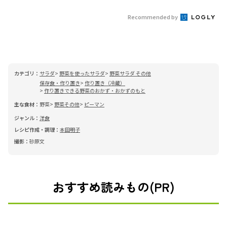
Recommended by
カテゴリ：
サラダ
野菜を使ったサラダ
野菜サラダ その他
保存食・作り置き
作り置き（冷蔵）
作り置きできる野菜のおかず・おかずのもと
主な食材：
野菜
野菜その他
ピーマン
ジャンル：
洋食
レシピ作成・調理：
本田明子
撮影：
砂原文
おすすめ読みもの(PR)