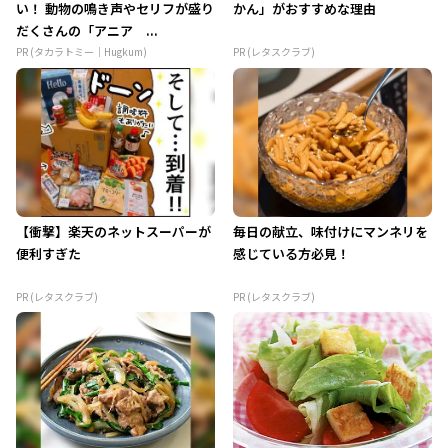
い！ 動物の鳴き声やセリフが盛り
かん」がおすすめな理由
だくさんの「アニア ...
PR (タカラトミー｜Hugkum)
PR (レタスクラブ)
【衝撃】楽天のネットスーパーが
毎日の献立、味付けにマンネリを
便利すぎた
感じている方必見！
PR (レタスクラブ)
PR (レタスクラブ)