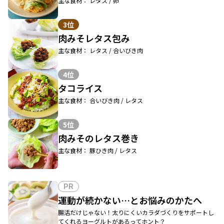
主な食材： レタス / 卵
3位
肉みそレタス包み
主な食材： レタス / 合いびき肉
4位
タコライス
主な食材： 合いびき肉 / レタス
5位
肉みそのレタス巻き
主な食材： 豚ひき肉 / レタス
PR
運動が続かない…とお悩みのかたへ
腸活だけじゃない！太りにくいカラダづくりをサポートし
てくれるヨーグルトがあるってホント？