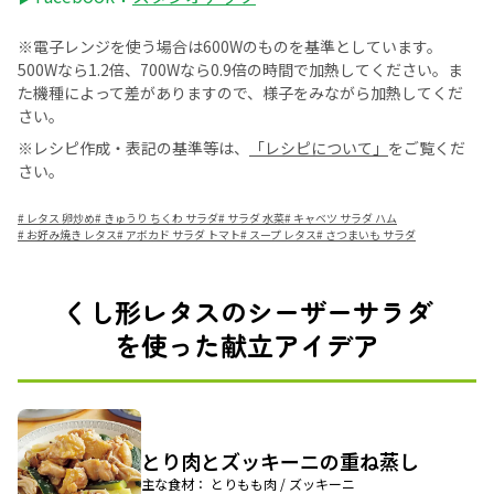
※電子レンジを使う場合は600Wのものを基準としています。
500Wなら1.2倍、700Wなら0.9倍の時間で加熱してください。ま
た機種によって差がありますので、様子をみながら加熱してくだ
さい。
※レシピ作成・表記の基準等は、
「レシピについて」
をご覧くだ
さい。
#
レタス 卵炒め
#
きゅうり ちくわ サラダ
#
サラダ 水菜
#
キャベツ サラダ ハム
#
お好み焼き レタス
#
アボカド サラダ トマト
#
スープ レタス
#
さつまいも サラダ
くし形レタスのシーザーサラダ
を使った献立アイデア
とり肉とズッキーニの重ね蒸し
主な食材： とりもも肉 / ズッキーニ