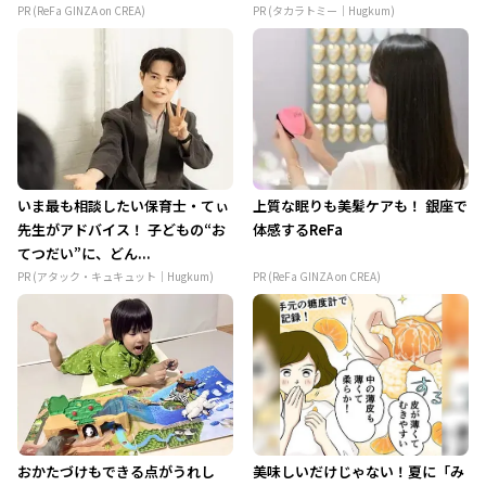
PR (ReFa GINZA on CREA)
PR (タカラトミー｜Hugkum)
いま最も相談したい保育士・てぃ
上質な眠りも美髪ケアも！ 銀座で
先生がアドバイス！ 子どもの“お
体感するReFa
てつだい”に、どん...
PR (アタック・キュキュット｜Hugkum)
PR (ReFa GINZA on CREA)
おかたづけもできる点がうれし
美味しいだけじゃない！夏に「み