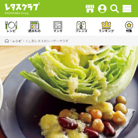
レシピ
読みもの
マンガ
フレンズ
ランキング
特集
レシピ
くし形レタスのシーザーサラダ