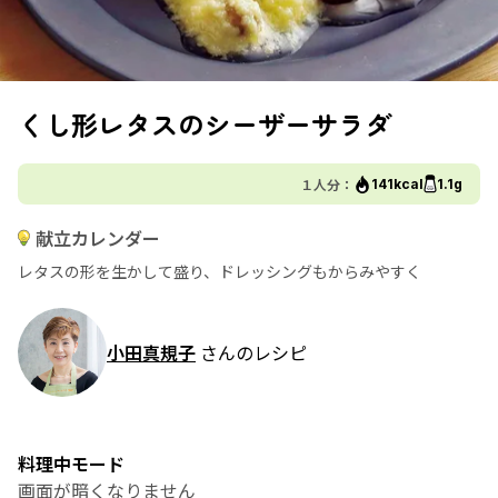
くし形レタスのシーザーサラダ
１人分：
141kcal
1.1g
献立カレンダー
レタスの形を生かして盛り、ドレッシングもからみやすく
小田真規子
さんのレシピ
料理中モード
画面が暗くなりません