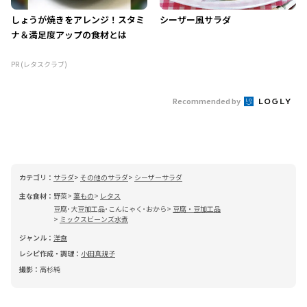
しょうが焼きをアレンジ！スタミ
シーザー風サラダ
ナ＆満足度アップの食材とは
PR (レタスクラブ)
Recommended by
カテゴリ：
サラダ
その他のサラダ
シーザーサラダ
主な食材：
野菜
葉もの
レタス
豆腐･大豆加工品･こんにゃく･おから
豆腐・豆加工品
ミックスビーンズ水煮
ジャンル：
洋食
レシピ作成・調理：
小田真規子
撮影：
高杉純