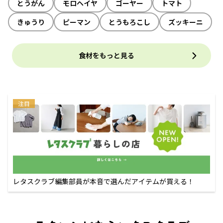
とうがん
モロヘイヤ
ゴーヤー
トマト
きゅうり
ピーマン
とうもろこし
ズッキーニ
食材をもっと見る
注目
レタスクラブ編集部員が本音で選んだアイテムが買える！