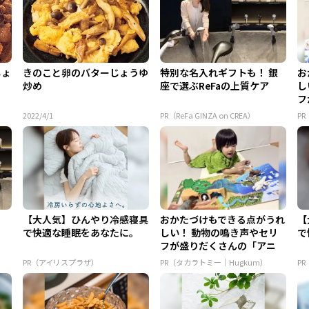
じょ
きのこと卵のバターじょうゆ
特別な名入れギフトも！ 銀
お
炒め
座で選ぶReFaの上質ケア
し
フ
ア 
2022/4/1
PR（ReFa GINZA on CREA）
P
！
【大人気】ひんやり冷感寝具
おかたづけもできる点がうれ
【
で快適な睡眠をあなたに。
しい！ 動物の鳴き声やセリ
で
フが盛りだくさんの「アニ
ア ...
PR（アイリスプラザ）
PR（タカラトミー｜Hugkum）
P