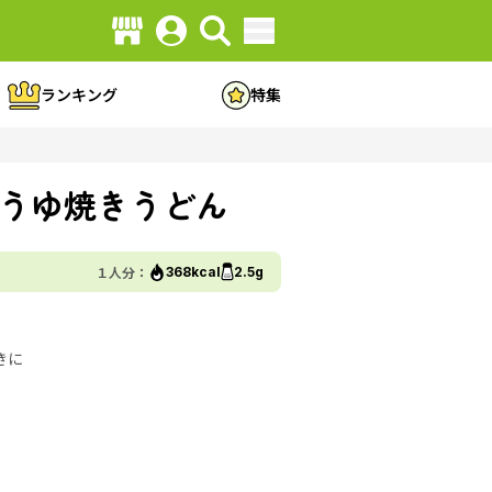
ランキング
特集
うゆ焼きうどん
１人分：
368kcal
2.5g
きに