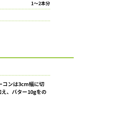
1～2本分
コンは3cm幅に切
え、バター10gをの