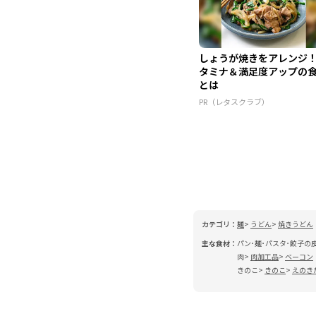
しょうが焼きをアレンジ
タミナ＆満足度アップの
とは
PR（レタスクラブ）
カテゴリ：
麺
うどん
焼きうどん
主な食材：
パン･麺･パスタ･餃子の
肉
肉加工品
ベーコン
きのこ
きのこ
えのき