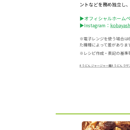
ントなどを務め独立し
▶オフィシャルホーム
▶Instagram：
kobayas
※電子レンジを使う場合は60
た機種によって差がありま
※レシピ作成・表記の基準
#
うどん ジャージャー麺
#
うどん ラザ