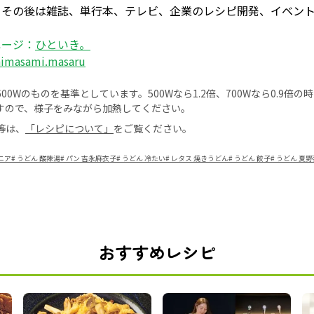
、その後は雑誌、単行本、テレビ、企業のレシピ開発、イベン
ページ：
ひといき。
himasami.masaru
0Wのものを基準としています。500Wなら1.2倍、700Wなら0.9倍
すので、様子をみながら加熱してください。
等は、
「レシピについて」
をご覧ください。
ニア
#
うどん 酸辣湯
#
パン 吉永麻衣子
#
うどん 冷たい
#
レタス 焼きうどん
#
うどん 餃子
#
うどん 夏野
おすすめレシピ