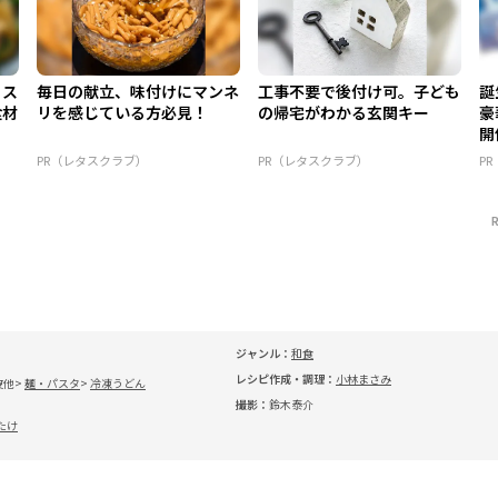
！ス
毎日の献立、味付けにマンネ
工事不要で後付け可。子ども
誕
食材
リを感じている方必見！
の帰宅がわかる玄関キー
豪
開
PR（レタスクラブ）
PR（レタスクラブ）
P
ジャンル：
和食
レシピ作成・調理：
小林まさみ
皮他
麺・パスタ
冷凍うどん
撮影：
鈴木泰介
たけ