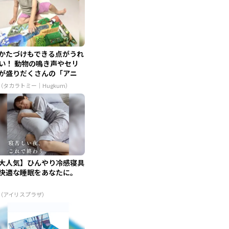
かたづけもできる点がうれ
い！ 動物の鳴き声やセリ
が盛りだくさんの「アニ
...
R（タカラトミー｜Hugkum）
大人気】ひんやり冷感寝具
快適な睡眠をあなたに。
R（アイリスプラザ）