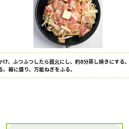
かけ、ふつふつしたら
弱火
にし、約8分蒸し焼きにする
る。器に盛り、万能ねぎをふる。