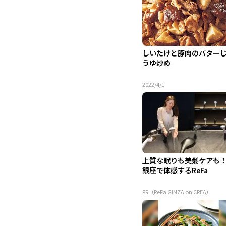
しいたけと豚肉のバター
うゆ炒め
2022/4/1
上質な眠りも美髪ケアも
銀座で体感するReFa
PR（ReFa GINZA on CREA）