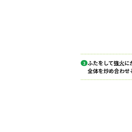
ふたをして
強火
に
3
全体を炒め合わせ