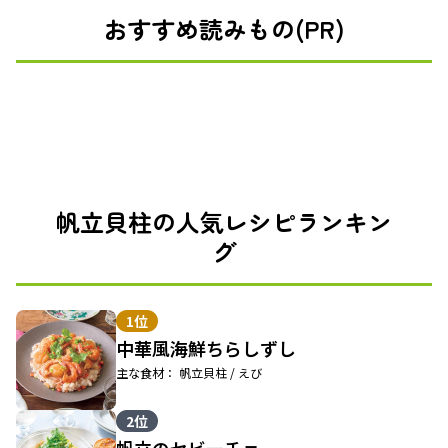
おすすめ読みもの(PR)
帆立貝柱の人気レシピランキン
グ
1位
中華風海鮮ちらしずし
主な食材： 帆立貝柱 / えび
2位