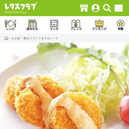
レシピ
読みもの
マンガ
フレンズ
ランキング
特集
レシピ
帆立フライごまマヨソース