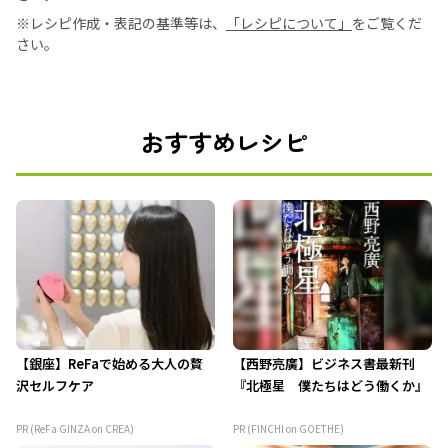
※レシピ作成・表記の基準等は、
「レシピについて」
をご覧くだ
さい。
おすすめレシピ
【銀座】ReFaで始める大人の贅
【西野亮廣】ビジネス書最新刊
沢セルフケア
『北極星 僕たちはどう働くか』
PR (ReFa GINZA on CREA)
PR (FINCHI on GOETHE)