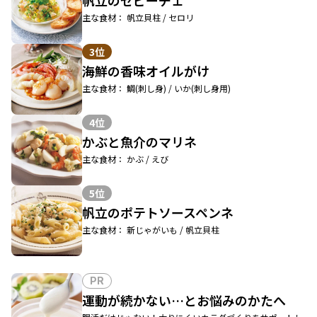
帆立のセビーチェ
主な食材： 帆立貝柱 / セロリ
3位
海鮮の香味オイルがけ
主な食材： 鯛(刺し身) / いか(刺し身用)
4位
かぶと魚介のマリネ
主な食材： かぶ / えび
5位
帆立のポテトソースペンネ
主な食材： 新じゃがいも / 帆立貝柱
PR
運動が続かない…とお悩みのかたへ