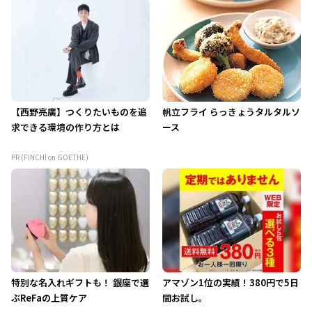
【西野亮廣】つくりたいものを追
帆立フライ らっきょうタルタルソ
求できる環境の作り方とは
ース
PR (FINCHI on GOETHE)
特別な名入れギフトも！ 銀座で選
アマゾン1位の実績！380円で5日
ぶReFaの上質ケア
間お試し。