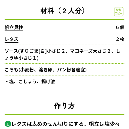
材料（２人分）
帆立貝柱
６個
レタス
２枚
ソース(すりごま[白]小さじ２、マヨネーズ大さじ２、し
ょうゆ小さじ１)
ころも(小麦粉、溶き卵、パン粉各適宜)
・塩、こしょう、揚げ油
作り方
レタスは太めのせん切りにする。帆立は塩少々
1