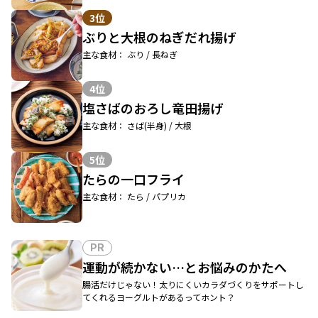
3位
ぶりと大根のねぎだれ揚げ
主な食材： ぶり / 長ねぎ
4位
塩さばのおろし竜田揚げ
主な食材： さば(半身) / 大根
5位
たらの一口フライ
主な食材： たら / パプリカ
PR
運動が続かない…とお悩みのかたへ
腸活だけじゃない！太りにくいカラダづくりをサポートし
てくれるヨーグルトがあるってホント？