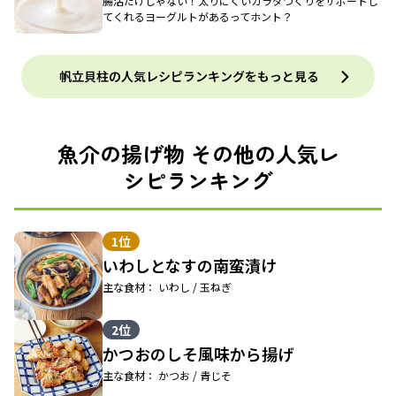
腸活だけじゃない！太りにくいカラダづくりをサポートし
てくれるヨーグルトがあるってホント？
帆立貝柱の人気レシピランキングをもっと見る
魚介の揚げ物 その他の人気レ
シピランキング
1位
いわしとなすの南蛮漬け
主な食材： いわし / 玉ねぎ
2位
かつおのしそ風味から揚げ
主な食材： かつお / 青じそ