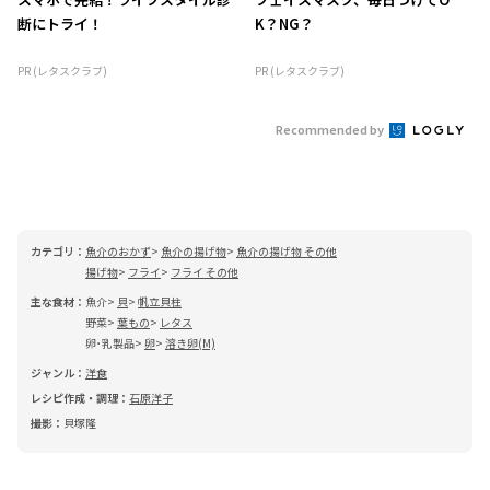
断にトライ！
K？NG？
PR (レタスクラブ)
PR (レタスクラブ)
Recommended by
カテゴリ：
魚介のおかず
魚介の揚げ物
魚介の揚げ物 その他
揚げ物
フライ
フライ その他
主な食材：
魚介
貝
帆立貝柱
野菜
葉もの
レタス
卵･乳製品
卵
溶き卵(M)
ジャンル：
洋食
レシピ作成・調理：
石原洋子
撮影：
貝塚隆