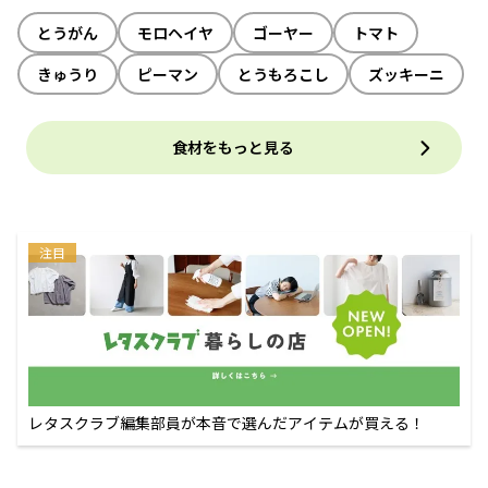
とうがん
モロヘイヤ
ゴーヤー
トマト
きゅうり
ピーマン
とうもろこし
ズッキーニ
食材をもっと見る
注目
レタスクラブ編集部員が本音で選んだアイテムが買える！