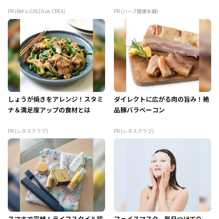
PR (ReFa GINZA on CREA)
PR (ハーブ健康本舗)
しょうが焼きをアレンジ！スタミ
ダイレクトに広がる肉の旨み！絶
ナ＆満足度アップの食材とは
品豚バラベーコン
PR (レタスクラブ)
PR (レタスクラブ)
スマホで完結！ライフスタイル診
フェイスマスク、毎日つけてO