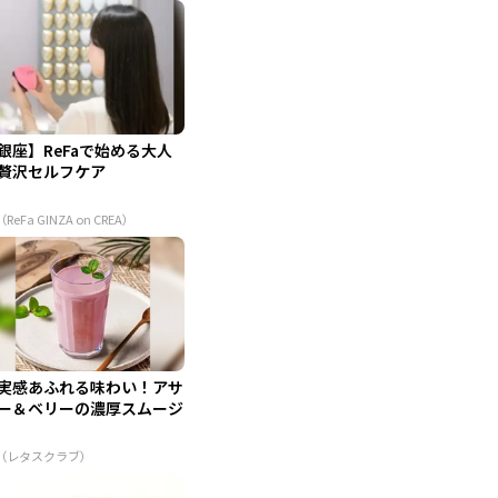
銀座】ReFaで始める大人
贅沢セルフケア
（ReFa GINZA on CREA）
実感あふれる味わい！アサ
ー＆ベリーの濃厚スムージ
R（レタスクラブ）