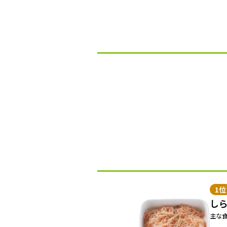
1位
し
主な食