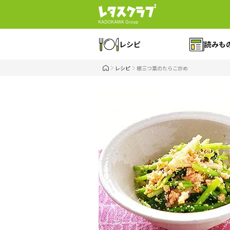
レシピ
読みも
レシピ
根三つ葉のたらこ炒め