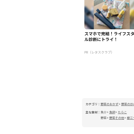
スマホで完結！ライフス
ル診断にトライ！
PR（レタスクラブ）
カテゴリ：
野菜のおかず
野菜の炒
主な食材：
魚介
魚卵
たらこ
野菜
野菜その他
根三