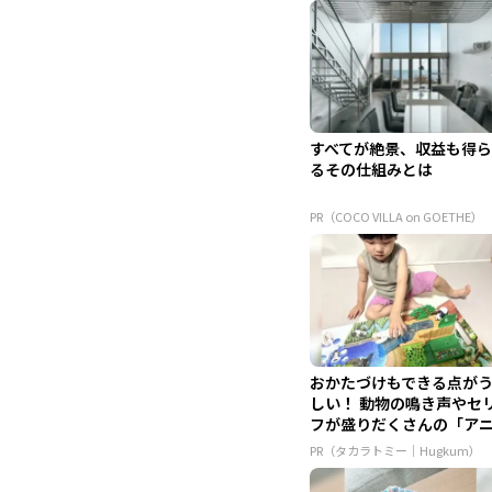
すべてが絶景、収益も得
るその仕組みとは
PR（COCO VILLA on GOETHE）
おかたづけもできる点が
しい！ 動物の鳴き声やセ
フが盛りだくさんの「ア
ア ...
PR（タカラトミー｜Hugkum）