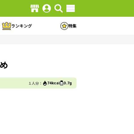
ランキング
特集
め
１人分：
74kcal
0.7g