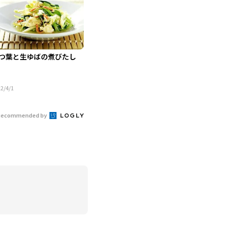
つ葉と生ゆばの煮びたし
2/4/1
Recommended by