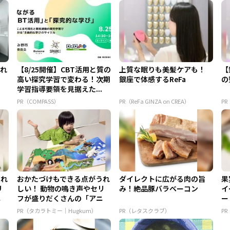
られ
【8/25開催】CBT活用と質の
上質な眠りも美髪ケアも！
【
高い探究学習で変わる！次期
銀座で体感するReFa
の
学習指導要領を見据えた...
PR（COMPASS）
PR（ReFa GINZA on CREA）
PR
うれ
おかたづけもできる点がうれ
ダイレクトに広がる肉の旨
果
リ
しい！ 動物の鳴き声やセリ
み！絶品豚バラベーコン
イ
ニ
フが盛りだくさんの「アニ
ー
ア ...
PR（タカラトミー｜Hugkum）
PR（レタスクラブ）
P