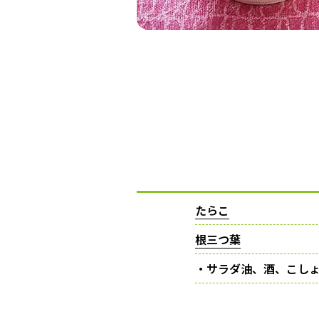
たらこ
根三つ葉
・サラダ油、酒、こし