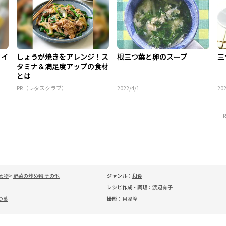
タイ
しょうが焼きをアレンジ！ス
根三つ葉と卵のスープ
三
タミナ＆満足度アップの食材
とは
PR（レタスクラブ）
2022/4/1
202
め物
野菜の炒め物 その他
ジャンル：
和食
レシピ作成・調理：
渡辺有子
つ葉
撮影：
貝塚隆