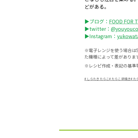
どがある。
▶ブログ：
FOOD FOR 
▶twitter：
@youyouc
▶Instagram：
yukowat
※電子レンジを使う場合は50
た機種によって差がありま
※レシピ作成・表記の基準
#
しらたき たらこ
#
たらこ 卵焼き
#
た