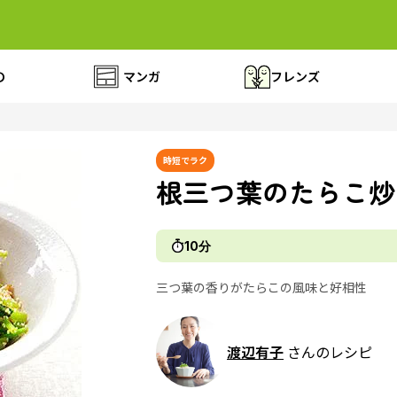
の
マンガ
フレンズ
時短でラク
根三つ葉のたらこ炒
10分
三つ葉の香りがたらこの風味と好相性
渡辺有子
さんのレシピ