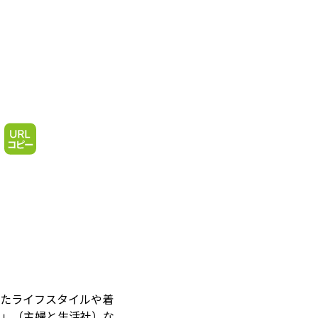
したライフスタイルや着
ず」（主婦と生活社）な