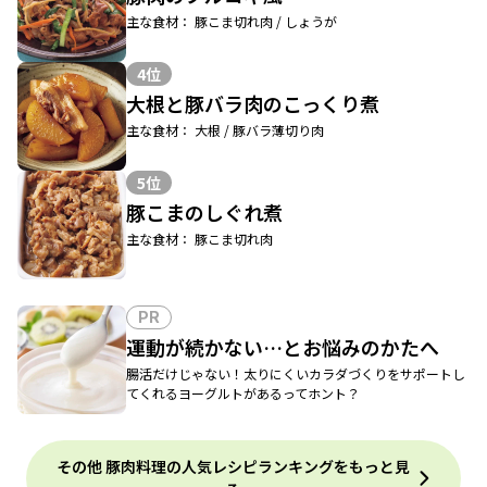
主な食材： 豚こま切れ肉 / しょうが
4位
大根と豚バラ肉のこっくり煮
主な食材： 大根 / 豚バラ薄切り肉
5位
豚こまのしぐれ煮
主な食材： 豚こま切れ肉
PR
運動が続かない…とお悩みのかたへ
腸活だけじゃない！太りにくいカラダづくりをサポートし
てくれるヨーグルトがあるってホント？
その他 豚肉料理の人気レシピランキングをもっと見