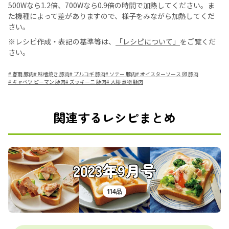
500Wなら1.2倍、700Wなら0.9倍の時間で加熱してください。ま
た機種によって差がありますので、様子をみながら加熱してくだ
さい。
※レシピ作成・表記の基準等は、
「レシピについて」
をご覧くだ
さい。
#
春雨 豚肉
#
味噌焼き 豚肉
#
プルコギ 豚肉
#
ソテー 豚肉
#
オイスターソース 卵 豚肉
#
キャベツ ピーマン 豚肉
#
ズッキーニ 豚肉
#
大根 煮物 豚肉
関連するレシピまとめ
2023年9月号
114品