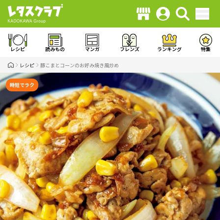
レシピ
読みもの
マンガ
フレンズ
ランキング
特集
レシピ
豚こまとコーンのお好み焼き風炒め
時短でラク