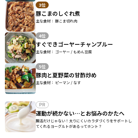
3位
豚こまのしぐれ煮
主な食材： 豚こま切れ肉
4位
すぐできゴーヤーチャンプルー
主な食材： ゴーヤー / もめん豆腐
5位
豚肉と夏野菜の甘酢炒め
主な食材： ピーマン / なす
PR
運動が続かない…とお悩みのかたへ
腸活だけじゃない！太りにくいカラダづくりをサポートし
てくれるヨーグルトがあるってホント？