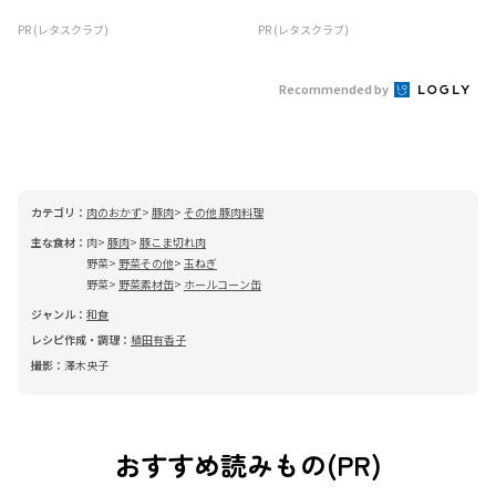
PR (レタスクラブ)
PR (レタスクラブ)
Recommended by
カテゴリ：
肉のおかず
豚肉
その他 豚肉料理
主な食材：
肉
豚肉
豚こま切れ肉
野菜
野菜その他
玉ねぎ
野菜
野菜素材缶
ホールコーン缶
ジャンル：
和食
レシピ作成・調理：
植田有香子
撮影：
澤木央子
おすすめ読みもの(PR)