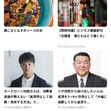
豚こまとなすのソース炒め
【西野亮廣】ビジネス書最新刊
『北極星 僕たちはどう働くか』
PR (FINCHI on GOETHE)
カードローン地獄の人は、消費者
リボ地獄から抜け出したい人は、
金融が教えない『返済停止して減
返済を3～6ヶ月停止して『大幅に
額・免除する方法』で...
減額してから返済す...
PR (渋谷法務総合事務所)
PR (渋谷法務総合事務所)