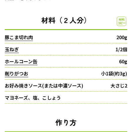
材料（２人分）
豚こま切れ肉
200g
玉ねぎ
1/2個
ホールコーン缶
60g
削りがつお
小1袋(約3g)
お好み焼きソース(または中濃ソース)
大さじ2
マヨネーズ、塩、こしょう
作り方