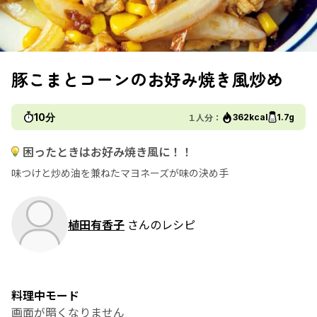
豚こまとコーンのお好み焼き風炒め
10分
１人分：
362kcal
1.7g
困ったときはお好み焼き風に！！
味つけと炒め油を兼ねたマヨネーズが味の決め手
植田有香子
さんのレシピ
料理中モード
画面が暗くなりません