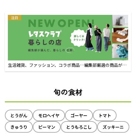
注目
生活雑貨、ファッション、コラボ商品…編集部厳選の商品が買
えるECサイト
旬の食材
とうがん
モロヘイヤ
ゴーヤー
トマト
きゅうり
ピーマン
とうもろこし
ズッキーニ