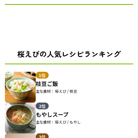
桜えびの人気レシピランキング
1位
枝豆ご飯
主な食材： 桜えび / 枝豆
2位
もやしスープ
主な食材： 桜えび / もやし
3位