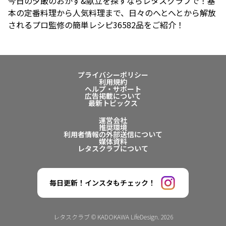
今日の夕飯のおかず&献立を探すならレタスクラブで！基
本の定番料理から人気料理まで、日々のへとへとから解放
されるプロ監修の簡単レシピ36582品をご紹介！
プライバシーポリシー
利用規約
ヘルプ・サポート
広告掲載について
最新トピックス
運営会社
推奨環境
利用者情報の外部送信について
媒体資料
レタスクラブについて
毎日更新！インスタもチェック！
レタスクラブ © KADOKAWA LifeDesign. 2026