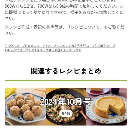
500Wなら1.2倍、700Wなら0.9倍の時間で加熱してください。ま
た機種によって差がありますので、様子をみながら加熱してくだ
さい。
※レシピ作成・表記の基準等は、
「レシピについて」
をご覧くだ
さい。
#
もやし スープ
#
なめこ スープ
#
スープ ワンタンの皮
#
そら豆 スープ
#
ごぼう スープ
#
キャベツ スープ トマト
#
スープ 新玉ねぎ
#
スープ レタス
関連するレシピまとめ
2024年10月号
84品