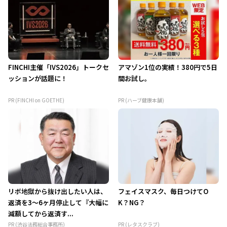
FINCHI主催「IVS2026」トークセ
アマゾン1位の実績！380円で5日
ッションが話題に！
間お試し。
PR (FINCHI on GOETHE)
PR (ハーブ健康本舗)
リボ地獄から抜け出したい人は、
フェイスマスク、毎日つけてO
返済を3～6ヶ月停止して『大幅に
K？NG？
減額してから返済す...
PR (渋谷法務総合事務所)
PR (レタスクラブ)