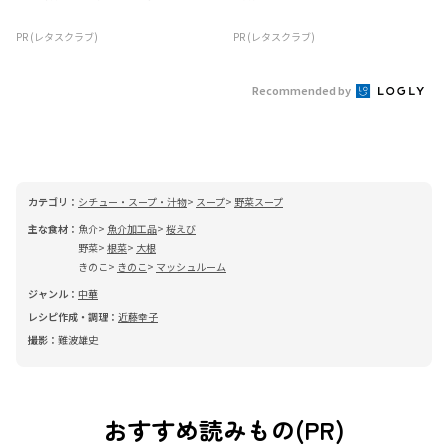
PR (レタスクラブ)
PR (レタスクラブ)
Recommended by
カテゴリ：
シチュー・スープ・汁物
スープ
野菜スープ
主な食材：
魚介
魚介加工品
桜えび
野菜
根菜
大根
きのこ
きのこ
マッシュルーム
ジャンル：
中華
レシピ作成・調理：
近藤幸子
撮影：
難波雄史
おすすめ読みもの(PR)