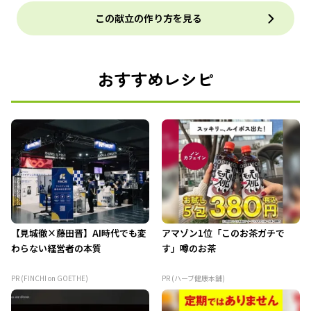
この献立の作り方を見る
おすすめレシピ
【見城徹×藤田晋】AI時代でも変
アマゾン1位「このお茶ガチで
わらない経営者の本質
す」噂のお茶
PR (FINCHI on GOETHE)
PR (ハーブ健康本舗)