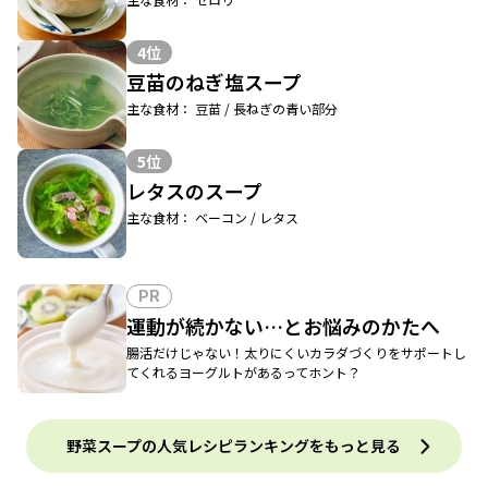
4位
豆苗のねぎ塩スープ
主な食材： 豆苗 / 長ねぎの青い部分
5位
レタスのスープ
主な食材： ベーコン / レタス
PR
運動が続かない…とお悩みのかたへ
腸活だけじゃない！太りにくいカラダづくりをサポートし
てくれるヨーグルトがあるってホント？
野菜スープの人気レシピランキングをもっと見る