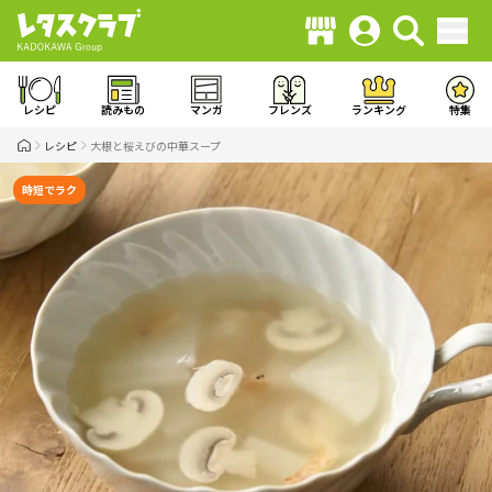
レシピ
読みもの
マンガ
フレンズ
ランキング
特集
レシピ
大根と桜えびの中華スープ
時短でラク