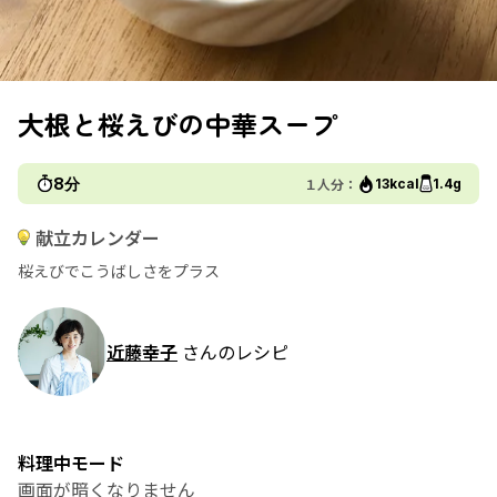
大根と桜えびの中華スープ
8分
１人分：
13kcal
1.4g
献立カレンダー
桜えびでこうばしさをプラス
近藤幸子
さんのレシピ
料理中モード
画面が暗くなりません