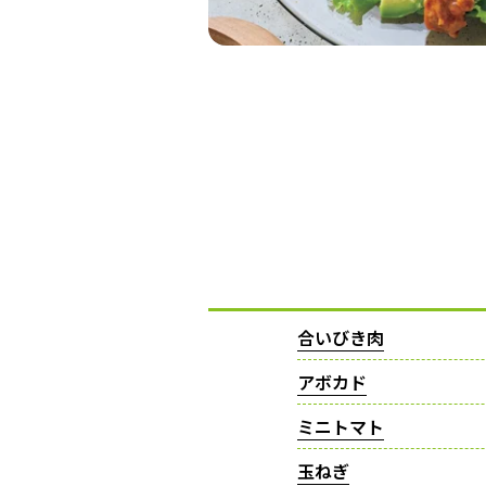
合いびき肉
アボカド
ミニトマト
玉ねぎ