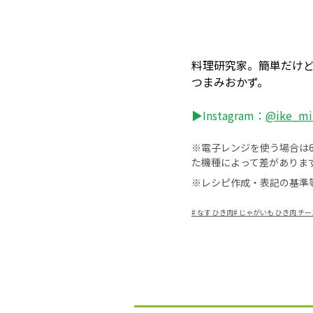
料理研究家。簡単だけ
つまみおかず。
▶Instagram：
@ike_mi
※電子レンジを使う場合は60
た機種によって差がありま
※レシピ作成・表記の基準
#
なす ひき肉
#
じゃがいも ひき肉 チー