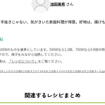
池田美希
さん
ど手抜きじゃない、気がきいた家庭料理が得意。好物は、揚げ
ki
0Wのものを基準としています。500Wなら1.2倍、700Wなら0.9倍
すので、様子をみながら加熱してください。
等は、
「レシピについて」
をご覧ください。
ズ
#
しいたけ ひき肉
#
ひき肉 タコライス
#
なす ひき肉 トマト
#
えのき ひき肉
#
なす ひき肉 チーズ 
関連するレシピまとめ