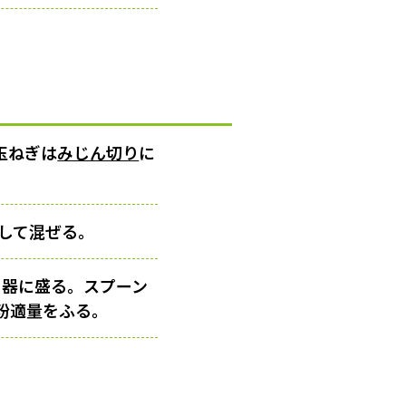
玉ねぎは
みじん切り
に
して混ぜる。
て器に盛る。スプーン
粉適量をふる。