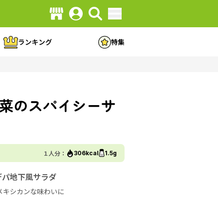
ランキング
特集
菜のスパイシーサ
１人分：
306kcal
1.5g
デパ地下風サラダ
メキシカンな味わいに