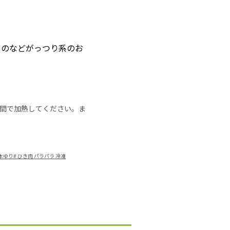
ものなどがっつり系のお
の時間で加熱してください。ま
山本ゆり
#
ひき肉 パラパラ 冷凍