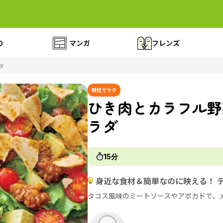
の
マンガ
フレンズ
ダ
時短でラク
ひき肉とカラフル野
ラダ
15分
身近な食材＆簡単なのに映える！ 
タコス風味のミートソースやアボカドで、