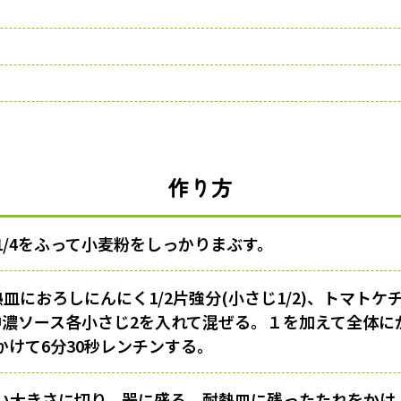
作り方
1/4をふって小麦粉をしっかりまぶす。
熱皿におろしにんにく1/2片強分(小さじ1/2)、トマトケ
、中濃ソース各小さじ2を入れて混ぜる。１を加えて全体
かけて6分30秒レンチンする。
い大きさに切り、器に盛る。耐熱皿に残ったたれをかけ