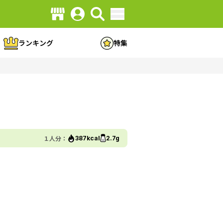
ランキング
特集
１人分：
387kcal
2.7g