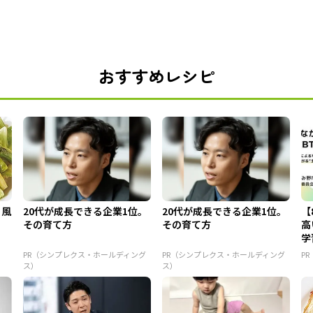
おすすめレシピ
コ風
20代が成長できる企業1位。
20代が成長できる企業1位。
【
その育て方
その育て方
高
学
PR（シンプレクス・ホールディング
PR（シンプレクス・ホールディング
PR
ス）
ス）