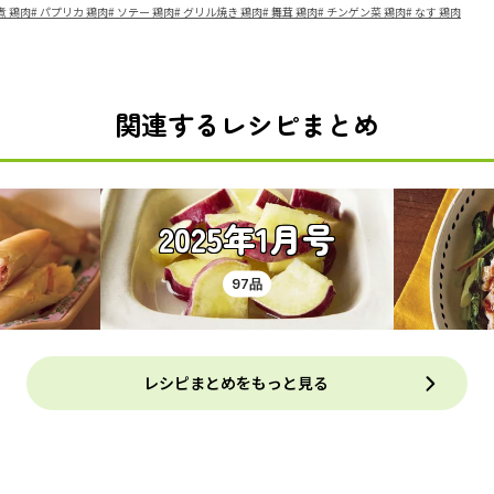
煮 鶏肉
#
パプリカ 鶏肉
#
ソテー 鶏肉
#
グリル焼き 鶏肉
#
舞茸 鶏肉
#
チンゲン菜 鶏肉
#
なす 鶏肉
関連するレシピまとめ
2025年1月号
97品
レシピまとめをもっと見る