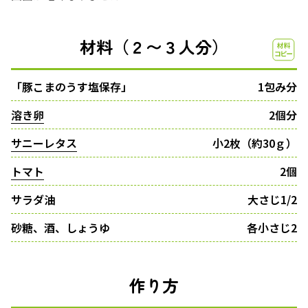
材料（２〜３人分）
「豚こまのうす塩保存」
1包み分
溶き卵
2個分
サニーレタス
小2枚（約30ｇ）
トマト
2個
サラダ油
大さじ1/2
砂糖、酒、しょうゆ
各小さじ2
作り方