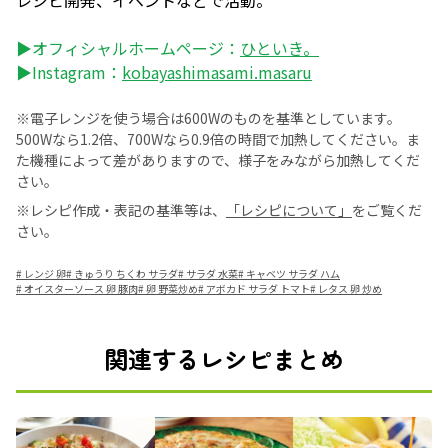
レシピ開発、イベントなどで活動。
▶オフィシャルホームページ：
ひといき。
▶Instagram：
kobayashimasami.masaru
※電子レンジを使う場合は600Wのものを基準としています。
500Wなら1.2倍、700Wなら0.9倍の時間で加熱してください。ま
た機種によって差がありますので、様子をみながら加熱してくだ
さい。
※レシピ作成・表記の基準等は、
「レシピについて」
をご覧くだ
さい。
#
レンジ 卵
#
きゅうり ちくわ サラダ
#
サラダ 水菜
#
キャベツ サラダ ハム
#
オイスターソース 卵 豚肉
#
卵 野菜炒め
#
アボカド サラダ トマト
#
レタス 卵 炒め
関連するレシピまとめ