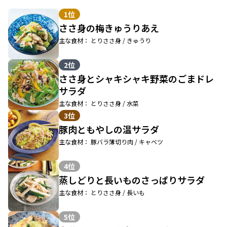
1位
ささ身の梅きゅうりあえ
主な食材： とりささ身 / きゅうり
2位
ささ身とシャキシャキ野菜のごまドレ
サラダ
主な食材： とりささ身 / 水菜
3位
豚肉ともやしの温サラダ
主な食材： 豚バラ薄切り肉 / キャベツ
4位
蒸しどりと長いものさっぱりサラダ
主な食材： とりささ身 / 長いも
5位