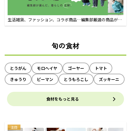
生活雑貨、ファッション、コラボ商品…編集部厳選の商品が買
えるECサイト
旬の食材
とうがん
モロヘイヤ
ゴーヤー
トマト
きゅうり
ピーマン
とうもろこし
ズッキーニ
食材をもっと見る
注目