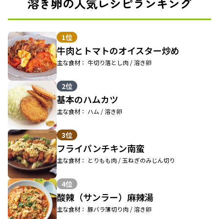
溶き卵の人気レシピランキング
1位
牛肉とトマトのオイスター炒め
主な食材： 牛切り落とし肉 / 溶き卵
2位
基本のハムカツ
主な食材： ハム / 溶き卵
3位
フライパンチキン南蛮
主な食材： とりもも肉 / 玉ねぎのみじん切り
4位
酸辣（サンラー）麻辣湯
主な食材： 豚バラ薄切り肉 / 溶き卵