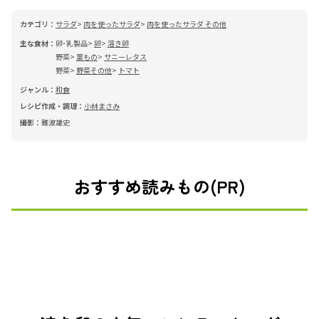
カテゴリ：
サラダ
肉を使ったサラダ
肉を使ったサラダ その他
主な食材：
卵･乳製品
卵
溶き卵
野菜
葉もの
サニーレタス
野菜
野菜その他
トマト
ジャンル：
和食
レシピ作成・調理：
小林まさみ
撮影：
難波雄史
おすすめ読みもの(PR)