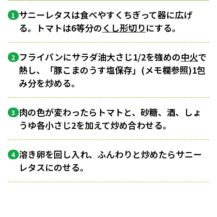
サニーレタスは食べやすくちぎって器に広げ
1
る。トマトは6等分の
くし形切り
にする。
フライパンにサラダ油大さじ1/2を強めの
中火
で
2
熱し、「豚こまのうす塩保存」(メモ欄参照)1包
み分を炒める。
肉の色が変わったらトマトと、砂糖、酒、しょ
3
うゆ各小さじ2を加えて炒め合わせる。
溶き卵を回し入れ、ふんわりと炒めたらサニー
4
レタスにのせる。