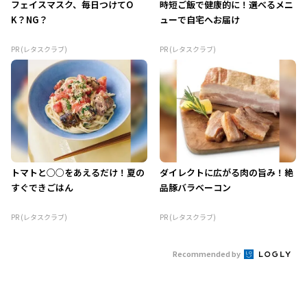
フェイスマスク、毎日つけてO
時短ご飯で健康的に！選べるメニ
K？NG？
ューで自宅へお届け
PR (レタスクラブ)
PR (レタスクラブ)
トマトと○○をあえるだけ！夏の
ダイレクトに広がる肉の旨み！絶
すぐできごはん
品豚バラベーコン
PR (レタスクラブ)
PR (レタスクラブ)
Recommended by