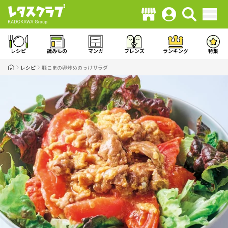
レシピ
読みもの
マンガ
フレンズ
ランキング
特集
レシピ
豚こまの卵炒めのっけサラダ