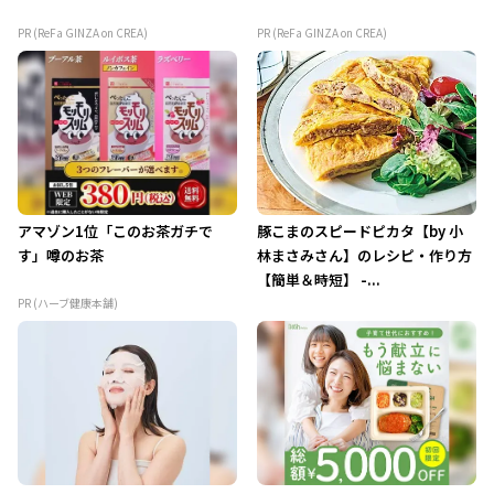
PR (ReFa GINZA on CREA)
PR (ReFa GINZA on CREA)
アマゾン1位「このお茶ガチで
豚こまのスピードピカタ【by 小
す」噂のお茶
林まさみさん】のレシピ・作り方
【簡単＆時短】 -...
PR (ハーブ健康本舗)