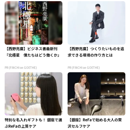
【西野亮廣】ビジネス書最新刊
【西野亮廣】つくりたいものを追
『北極星 僕たちはどう働くか』
求できる環境の作り方とは
PR (FINCHI on GOETHE)
PR (FINCHI on GOETHE)
特別な名入れギフトも！ 銀座で選
【銀座】ReFaで始める大人の贅
ぶReFaの上質ケア
沢セルフケア