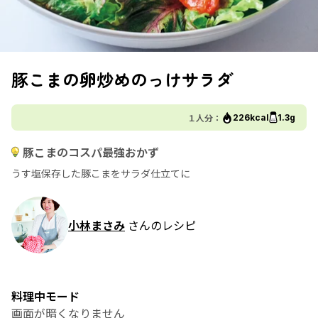
豚こまの卵炒めのっけサラダ
１人分：
226kcal
1.3g
豚こまのコスパ最強おかず
うす塩保存した豚こまをサラダ仕立てに
小林まさみ
さんのレシピ
料理中モード
画面が暗くなりません