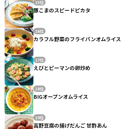
15位
豚こまのスピードピカタ
16位
カラフル野菜のフライパンオムライス
17位
えびとピーマンの卵炒め
18位
BIGオープンオムライス
19位
高野豆腐の揚げだんご 甘酢あん