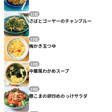
11位
さばとゴーヤーのチャンプルー
12位
梅かき玉つゆ
13位
中華風わかめスープ
14位
豚こまの卵炒めのっけサラダ