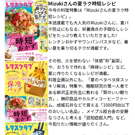
Mizukiさんの夏ラク時短レシピ
今号の料理特集は「Mizukiさんの夏ラク時
短レシピ」。
本誌連載でも大人気のMizukiさんに、夏バ
テ防止にもなる、栄養満点の手間なしレシ
ピをたっぷり教えていただきました!
レンチンおかずやワンパンパスタなど、暑
い夏を乗り切るテクが満載です。
その他、火を使わない「体感“秒”副菜」
や、おうちで作れる「麻辣レシピ」など、
夏に作りたくなるレシピが満載。
料理企画以外にも、「夏のベタベタ床スッ
キリ解消」特集や、睡眠研究の第一人者で
ある柳沢正史先生に教わる「質のいい眠り
方」、無印良品やカルディコーヒーファー
ム、成城石井などで買える「1000円台以下
のおいしい名品」、メイプル超合金の安藤
なつさんと考える「認知症超入門」など、
今知りたい情報が盛りだくさん。