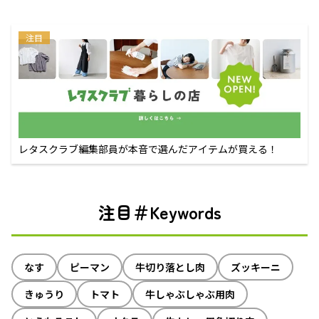
注目
レタスクラブ編集部員が本音で選んだアイテムが買える！
注目＃Keywords
なす
ピーマン
牛切り落とし肉
ズッキーニ
きゅうり
トマト
牛しゃぶしゃぶ用肉