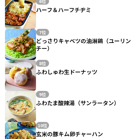
6位
ハーフ＆ハーフチヂミ
7位
どっさりキャベツの油淋鶏（ユーリン
チー）
8位
ふわしゅわ生ドーナッツ
9位
ふわたま酸辣湯（サンラータン）
10位
玄米の豚キム卵チャーハン