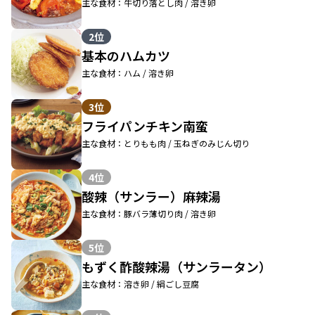
主な食材：牛切り落とし肉 / 溶き卵
2位
基本のハムカツ
主な食材：ハム / 溶き卵
3位
フライパンチキン南蛮
主な食材：とりもも肉 / 玉ねぎのみじん切り
4位
酸辣（サンラー）麻辣湯
主な食材：豚バラ薄切り肉 / 溶き卵
5位
もずく酢酸辣湯（サンラータン）
主な食材：溶き卵 / 絹ごし豆腐