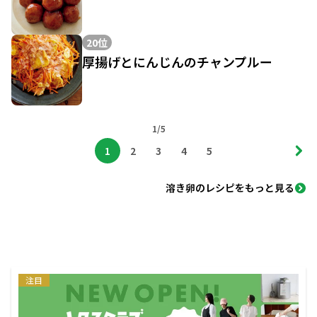
20位
厚揚げとにんじんのチャンプルー
1/5
1
2
3
4
5
溶き卵のレシピをもっと見る
注目