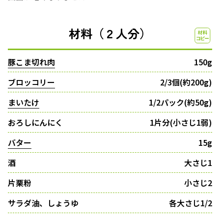
材料（２人分）
豚こま切れ肉
150g
ブロッコリー
2/3個(約200g)
まいたけ
1/2パック(約50g)
おろしにんにく
1片分(小さじ1弱)
バター
15g
酒
大さじ1
片栗粉
小さじ2
サラダ油、しょうゆ
各大さじ1/2