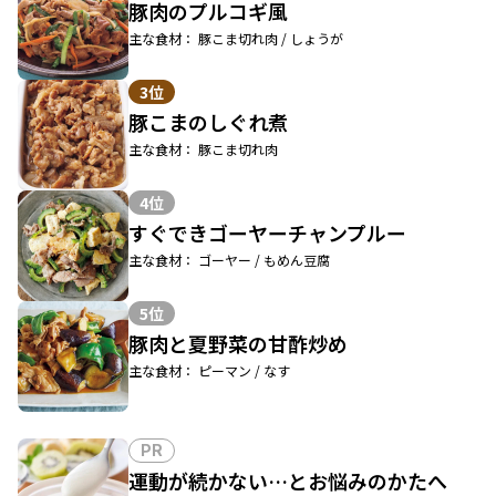
豚肉のプルコギ風
主な食材： 豚こま切れ肉 / しょうが
3位
豚こまのしぐれ煮
主な食材： 豚こま切れ肉
4位
すぐできゴーヤーチャンプルー
主な食材： ゴーヤー / もめん豆腐
5位
豚肉と夏野菜の甘酢炒め
主な食材： ピーマン / なす
PR
運動が続かない…とお悩みのかたへ