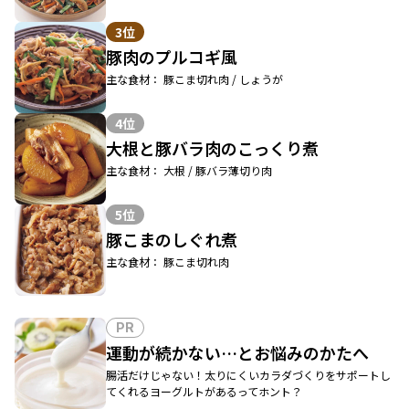
3位
豚肉のプルコギ風
主な食材： 豚こま切れ肉 / しょうが
4位
大根と豚バラ肉のこっくり煮
主な食材： 大根 / 豚バラ薄切り肉
5位
豚こまのしぐれ煮
主な食材： 豚こま切れ肉
PR
運動が続かない…とお悩みのかたへ
腸活だけじゃない！太りにくいカラダづくりをサポートし
てくれるヨーグルトがあるってホント？