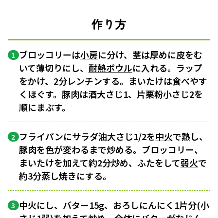
作り方
ブロッコリーは
小房
に分け、茎は厚めに皮をむ
1
いて薄切りにし、
耐熱ボウル
に入れる。ラップ
をかけ、2分レンチンする。まいたけは食べやす
くほぐす。豚肉は酒大さじ1、片栗粉小さじ2を
順にまぶす。
フライパンにサラダ油大さじ1/2を
中火
で熱し、
2
豚肉を色が変わるまで炒める。ブロッコリー、
まいたけを加えて約2分炒め、ふたをして
弱火
で
約3分蒸し焼きにする。
中火にし、バター15g、おろしにんにく1片分(小
3