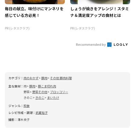
毎日の献立、味付けにマンネリを
しょうが焼きをアレンジ！スタミ
感じている方必見！
ナ＆満足度アップの食材とは
PR (レタスクラブ)
PR (レタスクラブ)
Recommended by
カテゴリ：
肉のおかず
豚肉
その他 豚肉料理
主な食材：
肉
豚肉
豚こま切れ肉
野菜
野菜その他
ブロッコリー
きのこ
きのこ
まいたけ
ジャンル：
和食
レシピ作成・調理：
武蔵裕子
撮影：
澤木央子