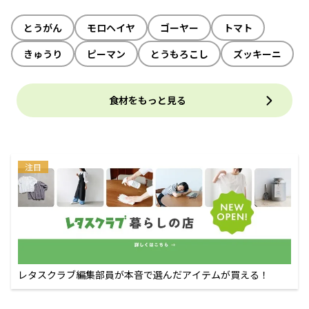
とうがん
モロヘイヤ
ゴーヤー
トマト
きゅうり
ピーマン
とうもろこし
ズッキーニ
食材をもっと見る
注目
レタスクラブ編集部員が本音で選んだアイテムが買える！