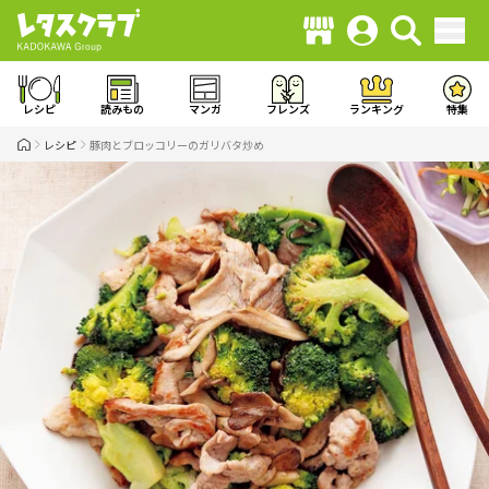
レシピ
読みもの
マンガ
フレンズ
ランキング
特集
レシピ
豚肉とブロッコリーのガリバタ炒め