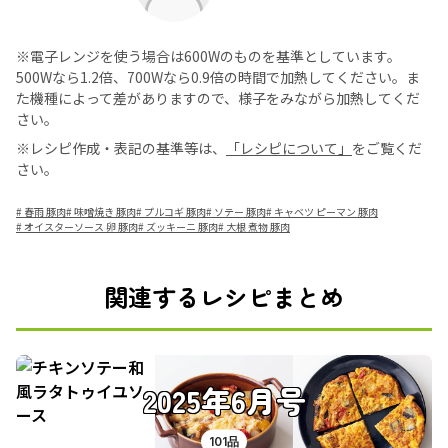
※電子レンジを使う場合は600Wのものを基準としています。
500Wなら1.2倍、700Wなら0.9倍の時間で加熱してください。ま
た機種によって差がありますので、様子をみながら加熱してくだ
さい。
※レシピ作成・表記の基準等は、
「レシピについて」
をご覧くだ
さい。
#
春雨 豚肉
#
味噌焼き 豚肉
#
プルコギ 豚肉
#
ソテー 豚肉
#
キャベツ ピーマン 豚肉
#
オイスターソース 卵 豚肉
#
ズッキーニ 豚肉
#
大根 煮物 豚肉
関連するレシピまとめ
2025年6月号
101品