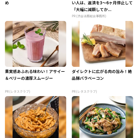
め
い人は、返済を3～6ヶ月停止して
『大幅に減額してか...
PR (渋谷法務総合事務所)
果実感あふれる味わい！アサイー
ダイレクトに広がる肉の旨み！絶
＆ベリーの濃厚スムージー
品豚バラベーコン
PR (レタスクラブ)
PR (レタスクラブ)