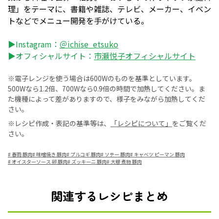
理」をテーマに、書籍や雑誌、テレビ、メーカー、イベン
トなどでメニュー開発を手がけている。
▶Instagram：
＠ichise_etsuko
▶オフィシャルサイト：
市瀬悦子オフィシャルサイト
※電子レンジを使う場合は600Wのものを基準としています。
500Wなら1.2倍、700Wなら0.9倍の時間で加熱してください。ま
た機種によって差がありますので、様子をみながら加熱してくだ
さい。
※レシピ作成・表記の基準等は、
「レシピについて」
をご覧くだ
さい。
#
春雨 豚肉
#
味噌焼き 豚肉
#
プルコギ 豚肉
#
ソテー 豚肉
#
キャベツ ピーマン 豚肉
#
オイスターソース 卵 豚肉
#
ズッキーニ 豚肉
#
大根 煮物 豚肉
関連するレシピまとめ