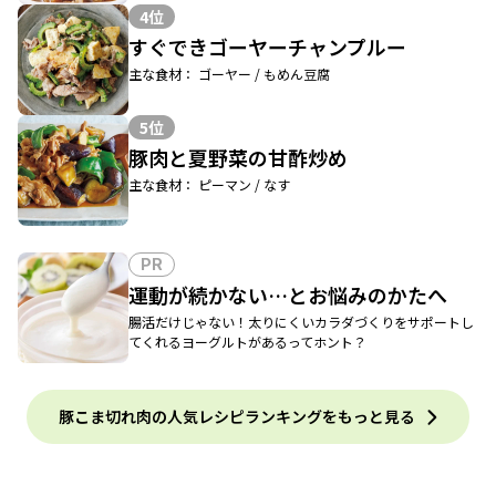
4位
すぐできゴーヤーチャンプルー
主な食材： ゴーヤー / もめん豆腐
5位
豚肉と夏野菜の甘酢炒め
主な食材： ピーマン / なす
PR
運動が続かない…とお悩みのかたへ
腸活だけじゃない！太りにくいカラダづくりをサポートし
てくれるヨーグルトがあるってホント？
豚こま切れ肉の人気レシピランキングをもっと見る