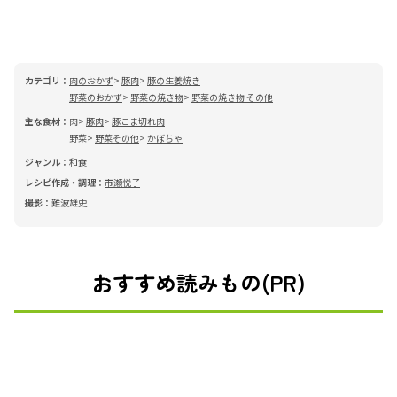
カテゴリ：
肉のおかず
豚肉
豚の生姜焼き
野菜のおかず
野菜の焼き物
野菜の焼き物 その他
主な食材：
肉
豚肉
豚こま切れ肉
野菜
野菜その他
かぼちゃ
ジャンル：
和食
レシピ作成・調理：
市瀬悦子
撮影：
難波雄史
おすすめ読みもの(PR)