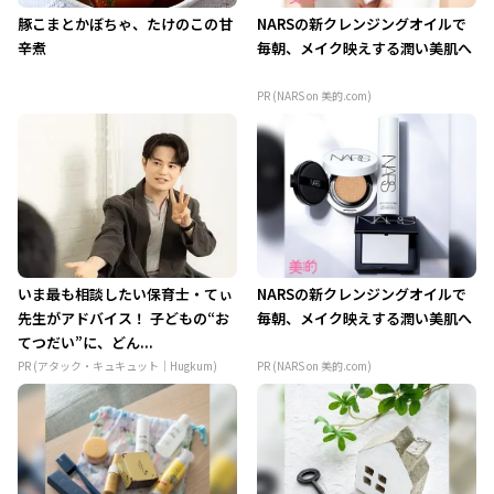
豚こまとかぼちゃ、たけのこの甘
NARSの新クレンジングオイルで
辛煮
毎朝、メイク映えする潤い美肌へ
PR (NARS on 美的.com)
いま最も相談したい保育士・てぃ
NARSの新クレンジングオイルで
先生がアドバイス！ 子どもの“お
毎朝、メイク映えする潤い美肌へ
てつだい”に、どん...
PR (アタック・キュキュット｜Hugkum)
PR (NARS on 美的.com)