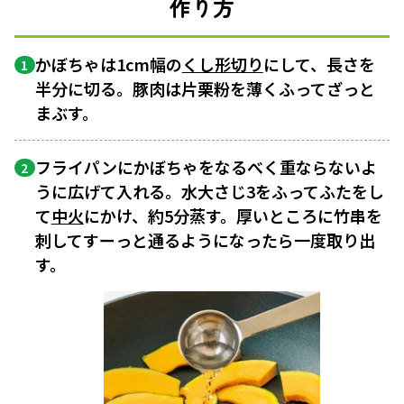
作り方
かぼちゃは1cm幅の
くし形切り
にして、長さを
1
半分に切る。豚肉は片栗粉を薄くふってざっと
まぶす。
フライパンにかぼちゃをなるべく重ならないよ
2
うに広げて入れる。水大さじ3をふってふたをし
て
中火
にかけ、約5分蒸す。厚いところに竹串を
刺してすーっと通るようになったら一度取り出
す。