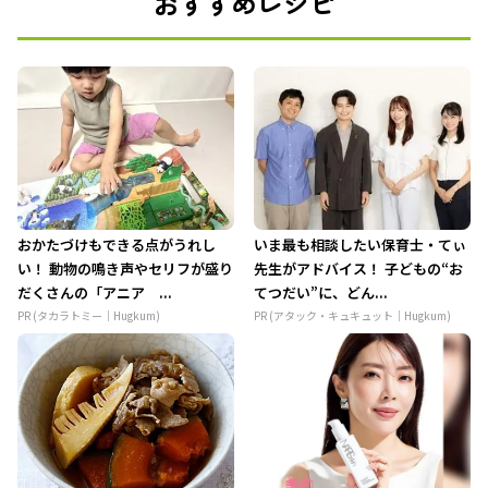
おすすめレシピ
おかたづけもできる点がうれし
いま最も相談したい保育士・てぃ
い！ 動物の鳴き声やセリフが盛り
先生がアドバイス！ 子どもの“お
だくさんの「アニア ...
てつだい”に、どん...
PR (タカラトミー｜Hugkum)
PR (アタック・キュキュット｜Hugkum)