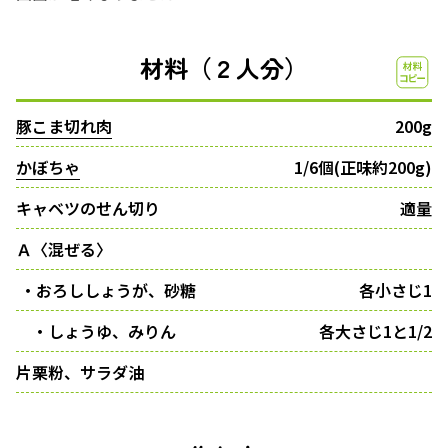
材料（２人分）
豚こま切れ肉
200g
かぼちゃ
1/6個(正味約200g)
キャベツのせん切り
適量
Ａ〈混ぜる〉
・おろししょうが、砂糖
各小さじ1
・しょうゆ、みりん
各大さじ1と1/2
片栗粉、サラダ油