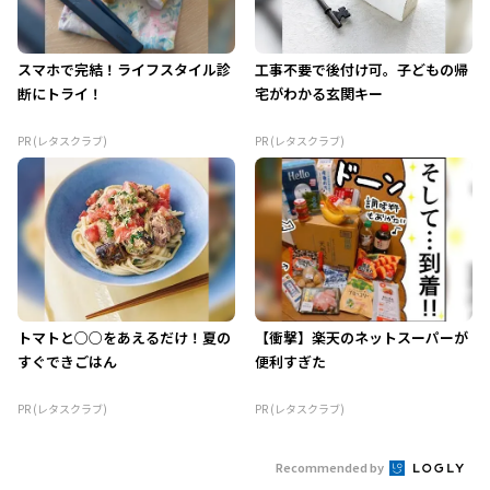
スマホで完結！ライフスタイル診
工事不要で後付け可。子どもの帰
断にトライ！
宅がわかる玄関キー
PR (レタスクラブ)
PR (レタスクラブ)
トマトと○○をあえるだけ！夏の
【衝撃】楽天のネットスーパーが
すぐできごはん
便利すぎた
PR (レタスクラブ)
PR (レタスクラブ)
Recommended by