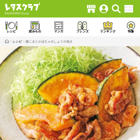
レシピ
読みもの
マンガ
フレンズ
ランキング
特集
レシピ
豚こまとかぼちゃのしょうが焼き