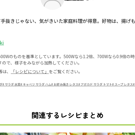
ど手抜きじゃない、気がきいた家庭料理が得意。好物は、揚げ
ki
0Wのものを基準としています。500Wなら1.2倍、700Wなら0.9倍
すので、様子をみながら加熱してください。
等は、
「レシピについて」
をご覧ください。
ダ
#
サラダ 水菜
#
キャベツ サラダ ハム
#
お好み焼き レタス
#
アボカド サラダ トマト
#
スープ レタス
#
関連するレシピまとめ