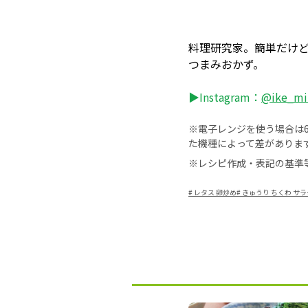
料理研究家。簡単だけ
つまみおかず。
▶Instagram：
@ike_mi
※電子レンジを使う場合は60
た機種によって差がありま
※レシピ作成・表記の基準
#
レタス 卵炒め
#
きゅうり ちくわ サラ