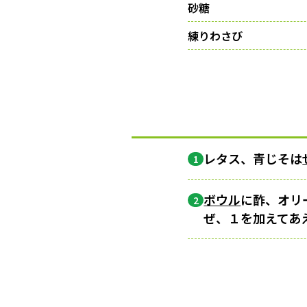
砂糖
練りわさび
レタス、青じそは
1
ボウル
に酢、オリ
2
ぜ、１を加えてあ