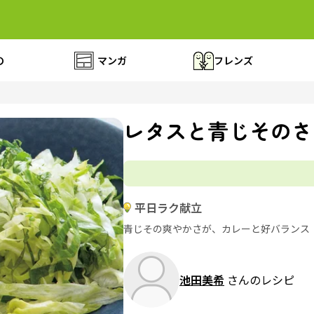
の
マンガ
フレンズ
レタスと青じそのさ
平日ラク献立
青じその爽やかさが、カレーと好バランス
池田美希
さんのレシピ