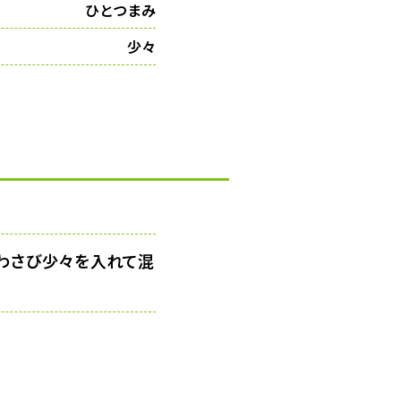
ひとつまみ
少々
りわさび少々を入れて混