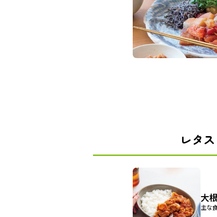
レタス
大
主な食