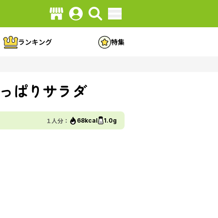
ランキング
特集
っぱりサラダ
１人分：
68kcal
1.0g