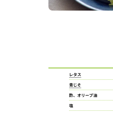
レタス
青じそ
酢、オリーブ油
塩