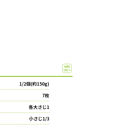
1/2個(約150g)
7枚
各大さじ1
小さじ1/3