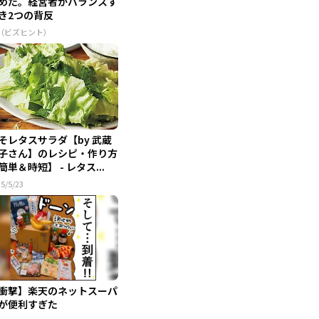
めた。経営者がバランスす
き2つの背反
R（ビズヒント）
そレタスサラダ【by 武蔵
子さん】のレシピ・作り方
簡単＆時短】 - レタス...
5/5/23
衝撃】楽天のネットスーパ
が便利すぎた