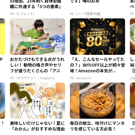
の理由。23年続く自律型組
です」噂のお茶
覚
織に共通する「3つの要素」
べ
PR（ビズヒント）
PR（ハーブ健康本舗）
P
チ
おかたづけもできる点がうれ
「え、こんなセールやってた
し
しい！ 動物の鳴き声やセリ
の？」80％OFF以上が続々登
裕
フが盛りだくさんの「アニ
場！Amazonの本気が...
【
ア ...
PR（タカラトミー｜Hugkum）
PR（Amazon）
202
け！
美味しいだけじゃない！夏に
毎日の献立、味付けにマンネ
【
「みかん」がおすすめな理由
リを感じている方必見！
ー