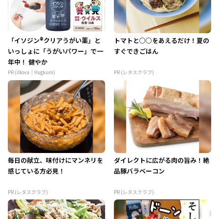
「イソジン®クリアうがい薬」と
トマトと○○をあえるだけ！夏の
いっしょに「うがいパワー」で一
すぐできごはん
年中！ 健やか
PR (iNova｜Hugkum)
PR (レタスクラブ)
毎日の献立、味付けにマンネリを
ダイレクトに広がる肉の旨み！絶
感じている方必見！
品豚バラベーコン
PR (レタスクラブ)
PR (レタスクラブ)