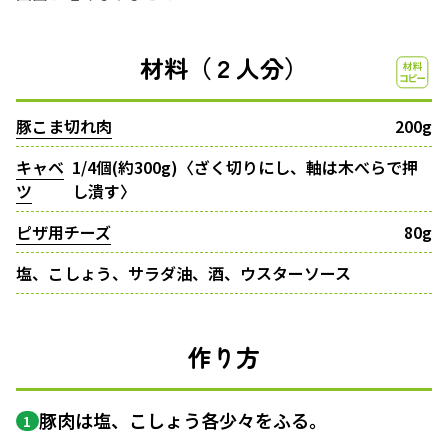
材料（２人分）
豚こま切れ肉
200g
キャベ
1/4個(約300g)〈ざく切りにし、軸は木べらで押
ツ
し潰す〉
ピザ用チーズ
80g
塩、こしょう、サラダ油、酒、ウスターソース
作り方
豚肉は塩、こしょう各少々をふる。
1