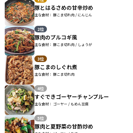
豚とはるさめの甘辛炒め
主な食材： 豚こま切れ肉 / にんじん
2位
豚肉のプルコギ風
主な食材： 豚こま切れ肉 / しょうが
3位
豚こまのしぐれ煮
主な食材： 豚こま切れ肉
4位
すぐできゴーヤーチャンプルー
主な食材： ゴーヤー / もめん豆腐
5位
豚肉と夏野菜の甘酢炒め