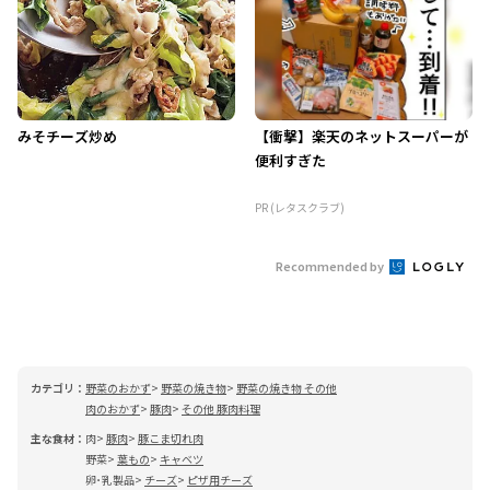
みそチーズ炒め
【衝撃】楽天のネットスーパーが
便利すぎた
PR (レタスクラブ)
Recommended by
カテゴリ：
野菜のおかず
野菜の焼き物
野菜の焼き物 その他
肉のおかず
豚肉
その他 豚肉料理
主な食材：
肉
豚肉
豚こま切れ肉
野菜
葉もの
キャベツ
卵･乳製品
チーズ
ピザ用チーズ