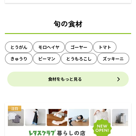
えるECサイト
旬の食材
とうがん
モロヘイヤ
ゴーヤー
トマト
きゅうり
ピーマン
とうもろこし
ズッキーニ
食材をもっと見る
注目