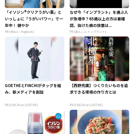
「イソジン®クリアうがい薬」と
なぜ今「インプラント」を選ぶ人
いっしょに「うがいパワー」で一
が急増中？65歳以上の方は要確
年中！ 健やか
認。抜けた歯の放置は...
PR (iNova｜Hugkum)
PR (あんしんインプラント)
GOETHEとFINCHIがタッグを組
【西野亮廣】つくりたいものを追
み、新メディアを創設
求できる環境の作り方とは
PR (FINCHI on GOETHE)
PR (FINCHI on GOETHE)