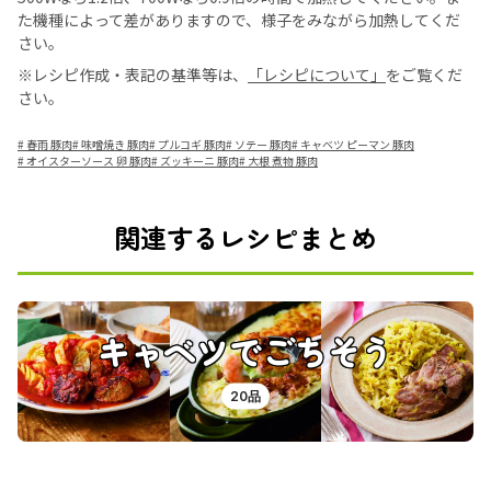
た機種によって差がありますので、様子をみながら加熱してくだ
さい。
※レシピ作成・表記の基準等は、
「レシピについて」
をご覧くだ
さい。
#
春雨 豚肉
#
味噌焼き 豚肉
#
プルコギ 豚肉
#
ソテー 豚肉
#
キャベツ ピーマン 豚肉
#
オイスターソース 卵 豚肉
#
ズッキーニ 豚肉
#
大根 煮物 豚肉
関連するレシピまとめ
キャベツでごちそう
20品