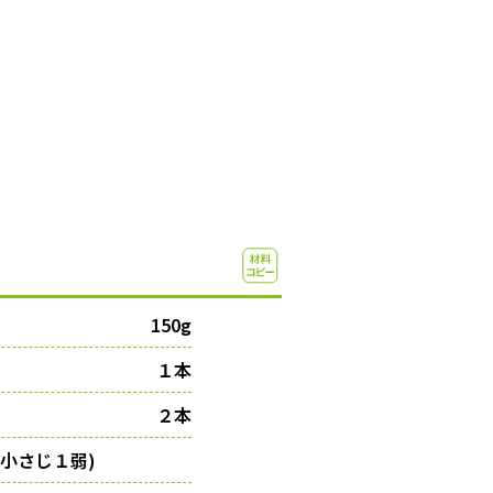
150g
１本
２本
小さじ１弱)