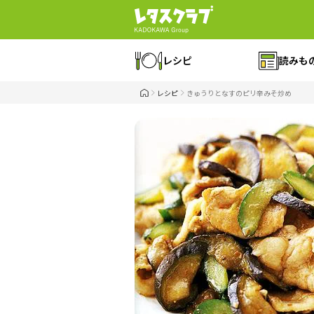
レシピ
読みも
レシピ
きゅうりとなすのピリ辛みそ炒め