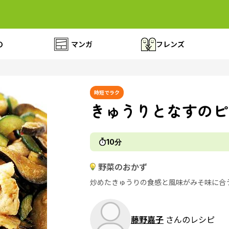
の
マンガ
フレンズ
時短でラク
きゅうりとなすのピ
10分
野菜のおかず
炒めたきゅうりの食感と風味がみそ味に合
藤野嘉子
さんのレシピ