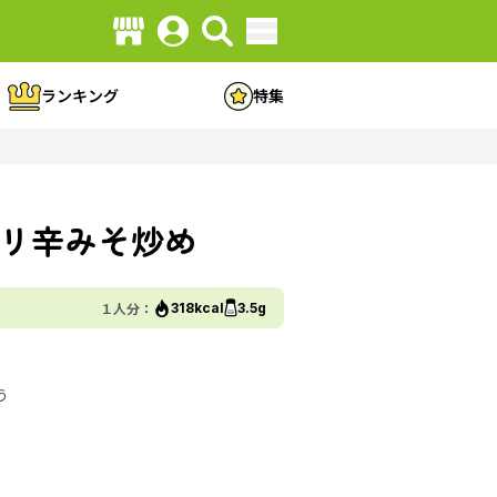
ランキング
特集
リ辛みそ炒め
１人分：
318kcal
3.5g
う