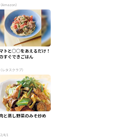
（Amazon）
マトと○○をあえるだけ！
のすぐできごはん
R（レタスクラブ）
肉と蒸し野菜のみそ炒め
2/4/1