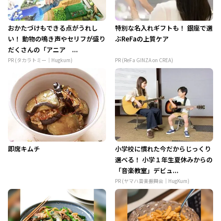
おかたづけもできる点がうれし
特別な名入れギフトも！ 銀座で選
い！ 動物の鳴き声やセリフが盛り
ぶReFaの上質ケア
だくさんの「アニア ...
PR (タカラトミー｜Hugkum)
PR (ReFa GINZA on CREA)
即席キムチ
小学校に慣れた今だからじっくり
選べる！ 小学１年生夏休みからの
「音楽教室」デビュ...
PR (ヤマハ音楽振興会｜HugKum)