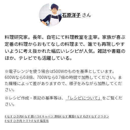
石原洋子
さん
料理研究家。長年、自宅にて料理教室を主宰。家族が喜ぶ
定番の料理からおもてなしの料理まで、誰でも再現しやす
いように考え抜かれた幅広いレシピが人気。雑誌や書籍の
ほか、テレビでも活躍している。
※電子レンジを使う場合は500Wのものを基準としています。
600Wなら0.8倍、700Wなら0.7倍の時間で加熱してください。ま
た機種によって差がありますので、様子をみながら加熱してくだ
さい。
※レシピ作成・表記の基準等は、
「レシピについて」
をご覧くだ
さい。
#
なす ひき肉
#
なす 豚バラ
#
キャベツ 漬物
#
なす 舞茸
#
なす ねぎ
#
なす グラタン
#
なす ひき肉 トマト
#
なす 塩昆布