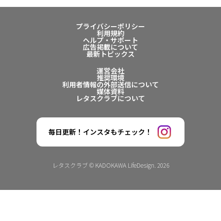
プライバシーポリシー
利用規約
ヘルプ・サポート
広告掲載について
最新トピックス
運営会社
推奨環境
利用者情報の外部送信について
媒体資料
レタスクラブについて
毎日更新！インスタもチェック！
レタスクラブ © KADOKAWA LifeDesign. 2026