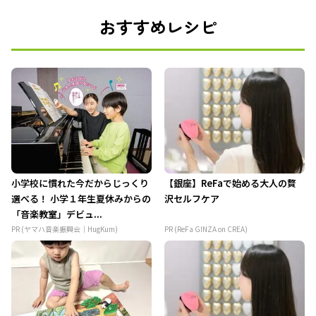
おすすめレシピ
小学校に慣れた今だからじっくり
【銀座】ReFaで始める大人の贅
選べる！ 小学１年生夏休みからの
沢セルフケア
「音楽教室」デビュ...
PR (ヤマハ音楽振興会｜HugKum)
PR (ReFa GINZA on CREA)