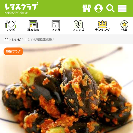
レシピ
読みもの
マンガ
フレンズ
ランキング
特集
レシピ
小なすの韓国風浅漬け
時短でラク