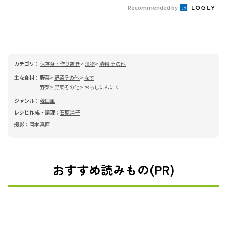
Recommended by
カテゴリ：
保存食・作り置き
漬物
漬物 その他
主な食材：
野菜
野菜その他
なす
野菜
野菜その他
おろしにんにく
ジャンル：
韓国風
レシピ作成・調理：
石原洋子
撮影：
岡本真直
おすすめ読みもの(PR)