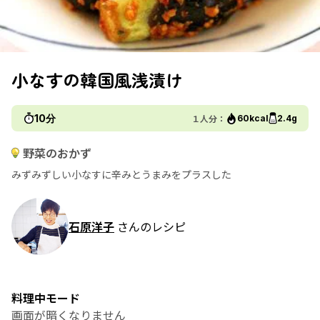
小なすの韓国風浅漬け
10分
１人分：
60kcal
2.4g
野菜のおかず
みずみずしい小なすに辛みとうまみをプラスした
石原洋子
さんのレシピ
料理中モード
画面が暗くなりません