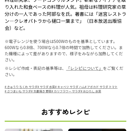
り入れた和食ベースの料理が人気。祖母は料理研究家の草
分けの一人であった阿部なを氏。著書には「迷宮レストラ
ン―クレオパトラから樋口一葉まで」（日本放送出版協
会）など。
※電子レンジを使う場合は500Wのものを基準としています。
600Wなら0.8倍、700Wなら0.7倍の時間で加熱してください。ま
た機種によって差がありますので、様子をみながら加熱してくだ
さい。
※レシピ作成・表記の基準等は、
「レシピについて」
をご覧くだ
さい。
#
きゅうり ちくわ サラダ
#
サラダ 水菜
#
キャベツ サラダ ハム
#
アボカド サラダ トマト
#
さつまいも サラダ
#
生姜焼き 野菜
#
カリフラワー サラダ
#
おひたし 水菜
おすすめレシピ