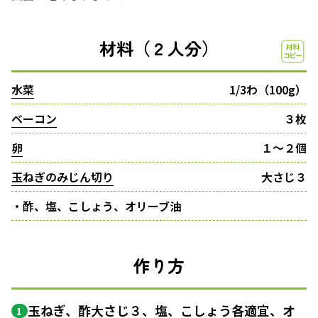
材料（２人分）
水菜
1/3わ（100g）
ベーコン
３枚
卵
１〜２個
玉ねぎのみじん切り
大さじ３
・酢、塩、こしょう、オリーブ油
作り方
玉ねぎ、酢大さじ３、塩、こしょう各適宜、オ
1