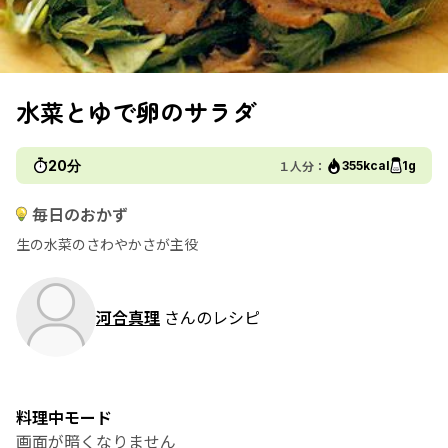
水菜とゆで卵のサラダ
20分
１人分：
355kcal
1g
毎日のおかず
生の水菜のさわやかさが主役
河合真理
さんのレシピ
料理中モード
画面が暗くなりません