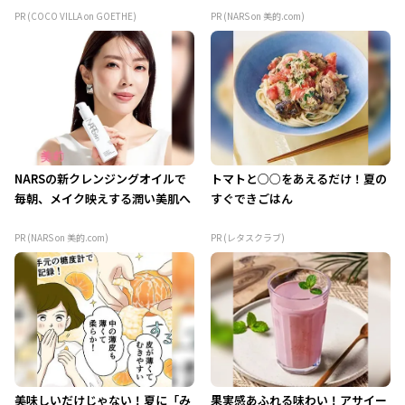
PR (COCO VILLA on GOETHE)
PR (NARS on 美的.com)
NARSの新クレンジングオイルで
トマトと○○をあえるだけ！夏の
毎朝、メイク映えする潤い美肌へ
すぐできごはん
PR (NARS on 美的.com)
PR (レタスクラブ)
美味しいだけじゃない！夏に「み
果実感あふれる味わい！アサイー