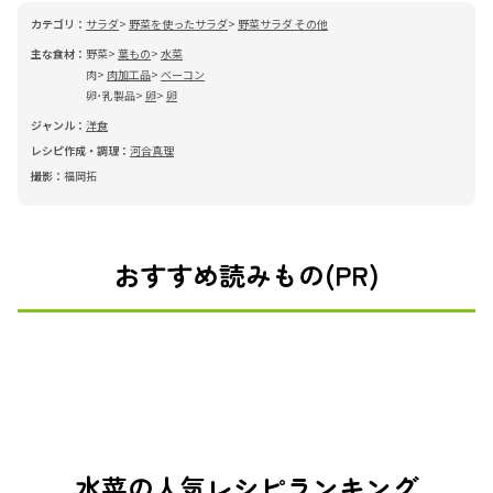
カテゴリ：
サラダ
野菜を使ったサラダ
野菜サラダ その他
主な食材：
野菜
葉もの
水菜
肉
肉加工品
ベーコン
卵･乳製品
卵
卵
ジャンル：
洋食
レシピ作成・調理：
河合真理
撮影：
福岡拓
おすすめ読みもの(PR)
水菜の人気レシピランキング