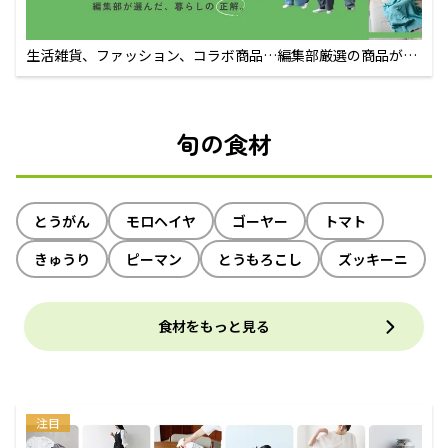
生活雑貨、ファッション、コラボ商品…編集部厳選の商品が買
えるECサイト
旬の食材
とうがん
モロヘイヤ
ゴーヤー
トマト
きゅうり
ピーマン
とうもろこし
ズッキーニ
食材をもっと見る
注目