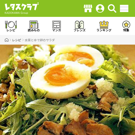
レシピ
読みもの
マンガ
フレンズ
ランキング
特集
レシピ
水菜とゆで卵のサラダ