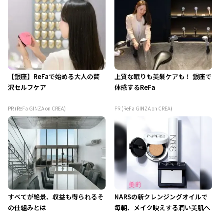
【銀座】ReFaで始める大人の贅
上質な眠りも美髪ケアも！ 銀座で
沢セルフケア
体感するReFa
PR (ReFa GINZA on CREA)
PR (ReFa GINZA on CREA)
すべてが絶景、収益も得られるそ
NARSの新クレンジングオイルで
の仕組みとは
毎朝、メイク映えする潤い美肌へ