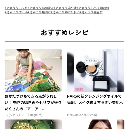
#
きゅうり ちくわ
#
きゅうり 味噌漬け
#
きゅうり 冷や汁
#
きゅうり しらす 酢の物
#
きゅうり ナムル
#
きゅうり 塩漬け
#
きゅうり ゆかり和え
#
きゅうり 塩昆布
おすすめレシピ
おかたづけもできる点がうれし
NARSの新クレンジングオイルで
い！ 動物の鳴き声やセリフが盛り
毎朝、メイク映えする潤い美肌へ
だくさんの「アニア ...
PR (タカラトミー｜Hugkum)
PR (NARS on 美的.com)