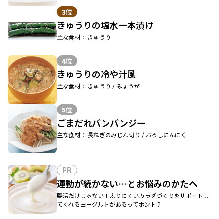
3位
きゅうりの塩水一本漬け
主な食材： きゅうり
4位
きゅうりの冷や汁風
主な食材： きゅうり / みょうが
5位
ごまだれバンバンジー
主な食材： 長ねぎのみじん切り / おろしにんにく
PR
運動が続かない…とお悩みのかたへ
腸活だけじゃない！太りにくいカラダづくりをサポートし
てくれるヨーグルトがあるってホント？