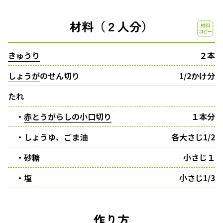
材料（２人分）
きゅうり
２本
しょうが
のせん切り
1/2かけ分
たれ
・
赤とうがらしの小口切り
１本分
・しょうゆ、ごま油
各大さじ1/2
・砂糖
小さじ１
・塩
小さじ1/3
作り方