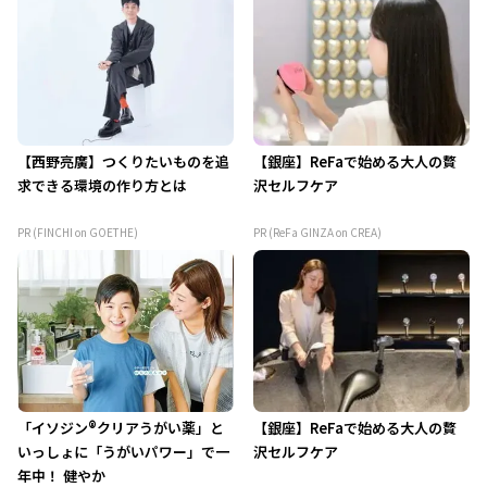
【西野亮廣】つくりたいものを追
【銀座】ReFaで始める大人の贅
求できる環境の作り方とは
沢セルフケア
PR (FINCHI on GOETHE)
PR (ReFa GINZA on CREA)
「イソジン®クリアうがい薬」と
【銀座】ReFaで始める大人の贅
いっしょに「うがいパワー」で一
沢セルフケア
年中！ 健やか