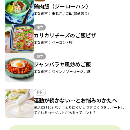
鶏肉飯（ジーローハン）
主な食材： 玉ねぎ / ご飯(普通盛り)
4位
カリカリチーズのご飯ピザ
主な食材： ベーコン / 卵
5位
ジャンバラヤ風炒めご飯
主な食材： ウインナソーセージ / 卵
PR
運動が続かない…とお悩みのかたへ
腸活だけじゃない！太りにくいカラダづくりをサポートし
てくれるヨーグルトがあるってホント？