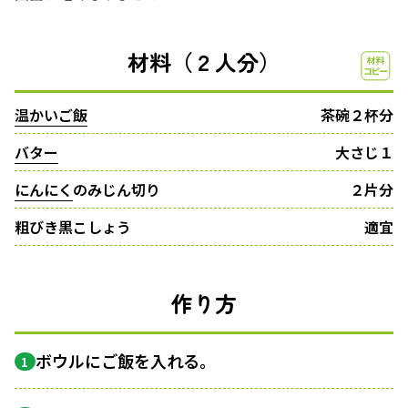
材料（２人分）
温かいご飯
茶碗２杯分
バター
大さじ１
にんにく
のみじん切り
２片分
粗びき黒こしょう
適宜
作り方
ボウルにご飯を入れる。
1