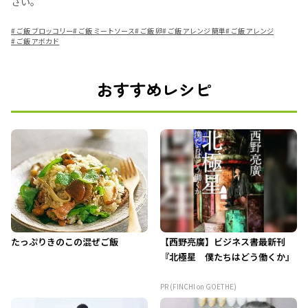
さい。
#
ご飯 ブロッコリー
#
ご飯 ミートソース
#
ご飯 卵
#
ご飯 アレンジ 簡単
#
ご飯 アレンジ
#
ご飯 アボカド
おすすめレシピ
たっぷりきのこの混ぜご飯
【西野亮廣】ビジネス書最新刊
『北極星 僕たちはどう働くか』
PR (FINCHI on GOETHE)