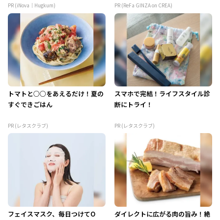
PR (iNova｜Hugkum)
PR (ReFa GINZA on CREA)
トマトと○○をあえるだけ！夏の
スマホで完結！ライフスタイル診
すぐできごはん
断にトライ！
PR (レタスクラブ)
PR (レタスクラブ)
フェイスマスク、毎日つけてO
ダイレクトに広がる肉の旨み！絶