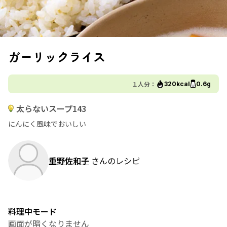
ガーリックライス
１人分：
320kcal
0.6g
太らないスープ143
にんにく風味でおいしい
重野佐和子
さんのレシピ
料理中モード
画面が暗くなりません