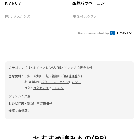
K？NG？
品豚バラベーコン
PR (レタスクラブ)
PR (レタスクラブ)
Recommended by
カテゴリ：
ごはんもの
アレンジご飯
アレンジご飯 その他
主な食材：
ご飯・穀類
ご飯・穀類
ご飯(普通盛り)
卵･乳製品
バター・マーガリン
バター
野菜
野菜その他
にんにく
ジャンル：
洋食
レシピ作成・調理：
重野佐和子
撮影：
白根正治
おすすめ読みもの(PR)