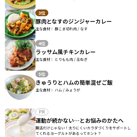
3位
豚肉となすのジンジャーカレー
主な食材： 豚こま切れ肉 / なす
4位
ラッサム風チキンカレー
主な食材： とりもも肉 / 玉ねぎ
5位
きゅうりとハムの簡単混ぜご飯
主な食材： ハム / みょうが
PR
運動が続かない…とお悩みのかたへ
腸活だけじゃない！太りにくいカラダづくりをサポートし
てくれるヨーグルトがあるってホント？