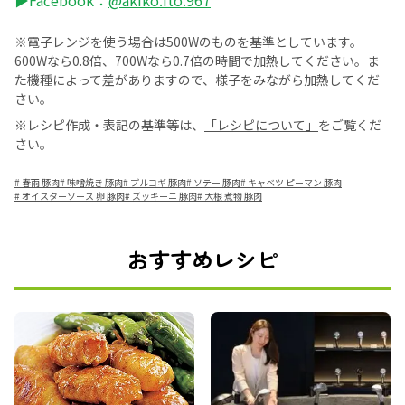
※電子レンジを使う場合は500Wのものを基準としています。
600Wなら0.8倍、700Wなら0.7倍の時間で加熱してください。ま
た機種によって差がありますので、様子をみながら加熱してくだ
さい。
※レシピ作成・表記の基準等は、
「レシピについて」
をご覧くだ
さい。
#
春雨 豚肉
#
味噌焼き 豚肉
#
プルコギ 豚肉
#
ソテー 豚肉
#
キャベツ ピーマン 豚肉
#
オイスターソース 卵 豚肉
#
ズッキーニ 豚肉
#
大根 煮物 豚肉
おすすめレシピ