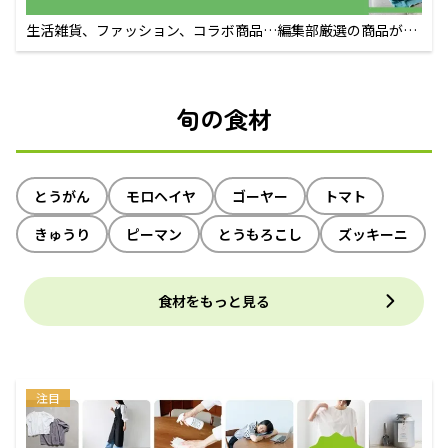
生活雑貨、ファッション、コラボ商品…編集部厳選の商品が買
えるECサイト
旬の食材
とうがん
モロヘイヤ
ゴーヤー
トマト
きゅうり
ピーマン
とうもろこし
ズッキーニ
食材をもっと見る
注目