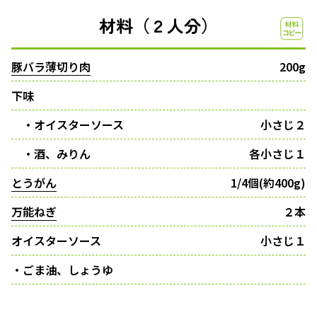
材料（２人分）
豚バラ薄切り肉
200g
下味
・オイスターソース
小さじ２
・酒、みりん
各小さじ１
とうがん
1/4個(約400g)
万能ねぎ
２本
オイスターソース
小さじ１
・ごま油、しょうゆ