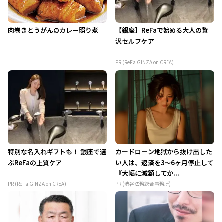
肉巻きとうがんのカレー照り煮
【銀座】ReFaで始める大人の贅
沢セルフケア
PR (ReFa GINZA on CREA)
特別な名入れギフトも！ 銀座で選
カードローン地獄から抜け出した
ぶReFaの上質ケア
い人は、返済を3～6ヶ月停止して
『大幅に減額してか...
PR (ReFa GINZA on CREA)
PR (渋谷法務総合事務所)