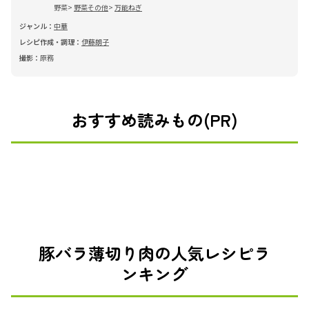
野菜
野菜その他
万能ねぎ
ジャンル：
中華
レシピ作成・調理：
伊藤朗子
撮影：
原務
おすすめ読みもの(PR)
豚バラ薄切り肉の人気レシピラ
ンキング