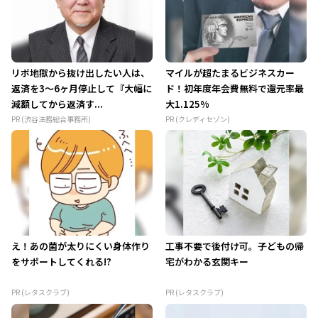
リボ地獄から抜け出したい人は、
マイルが超たまるビジネスカー
返済を3～6ヶ月停止して『大幅に
ド！初年度年会費無料で還元率最
減額してから返済す...
大1.125%
PR (渋谷法務総合事務所)
PR (クレディセゾン)
え！あの菌が太りにくい身体作り
工事不要で後付け可。子どもの帰
をサポートしてくれる!?
宅がわかる玄関キー
PR (レタスクラブ)
PR (レタスクラブ)