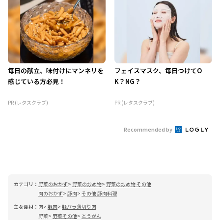
毎日の献立、味付けにマンネリを
フェイスマスク、毎日つけてO
感じている方必見！
K？NG？
PR (レタスクラブ)
PR (レタスクラブ)
Recommended by
カテゴリ：
野菜のおかず
野菜の炒め物
野菜の炒め物 その他
肉のおかず
豚肉
その他 豚肉料理
主な食材：
肉
豚肉
豚バラ薄切り肉
野菜
野菜その他
とうがん