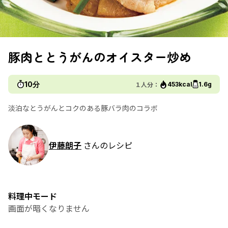
豚肉ととうがんのオイスター炒め
10分
１人分：
453kcal
1.6g
淡泊なとうがんとコクのある豚バラ肉のコラボ
伊藤朗子
さんのレシピ
料理中モード
画面が暗くなりません