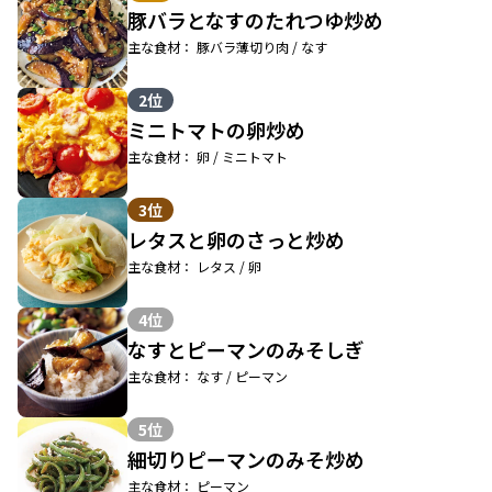
豚バラとなすのたれつゆ炒め
主な食材： 豚バラ薄切り肉 / なす
2位
ミニトマトの卵炒め
主な食材： 卵 / ミニトマト
3位
レタスと卵のさっと炒め
主な食材： レタス / 卵
4位
なすとピーマンのみそしぎ
主な食材： なす / ピーマン
5位
細切りピーマンのみそ炒め
主な食材： ピーマン