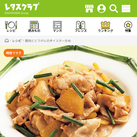
レシピ
読みもの
マンガ
フレンズ
ランキング
特集
レシピ
豚肉ととうがんのオイスター炒め
時短でラク