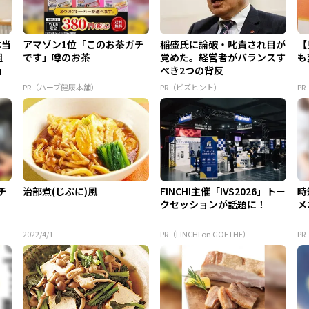
本当
アマゾン1位「このお茶ガチ
稲盛氏に論破・叱責され目が
【
組
です」噂のお茶
覚めた。経営者がバランスす
も
」
べき2つの背反
PR（ハーブ健康本舗）
PR（ビズヒント）
PR
チ
治部煮(じぶに)風
FINCHI主催「IVS2026」トー
時
クセッションが話題に！
メ
2022/4/1
PR（FINCHI on GOETHE）
P