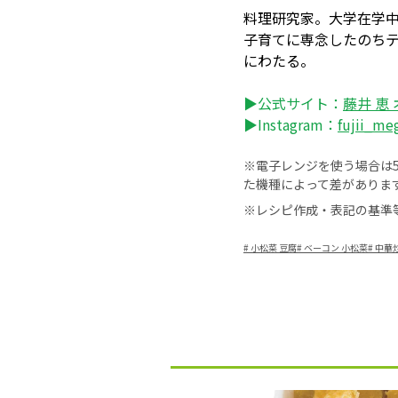
料理研究家。大学在学
子育てに専念したのち
にわたる。
▶公式サイト：
藤井 恵
▶Instagram：
fujii_m
※電子レンジを使う場合は50
た機種によって差がありま
※レシピ作成・表記の基準
#
小松菜 豆腐
#
ベーコン 小松菜
#
中華