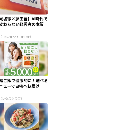
見城徹×藤田晋】AI時代で
変わらない経営者の本質
（FINCHI on GOETHE）
短ご飯で健康的に！選べる
ニューで自宅へお届け
R（レタスクラブ）