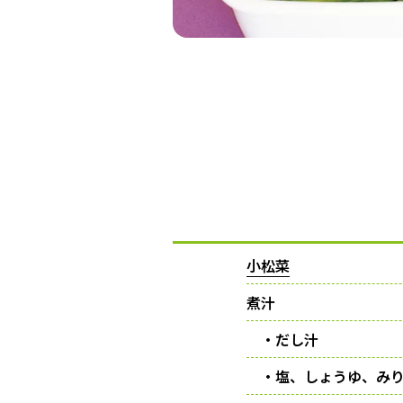
小松菜
煮汁
・だし汁
・塩、しょうゆ、み