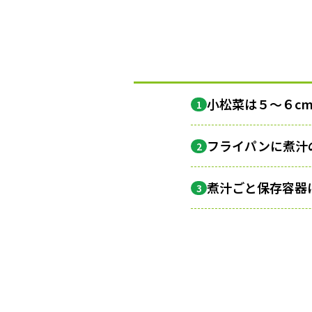
小松菜は５〜６c
1
フライパンに煮汁
2
煮汁ごと保存容器
3