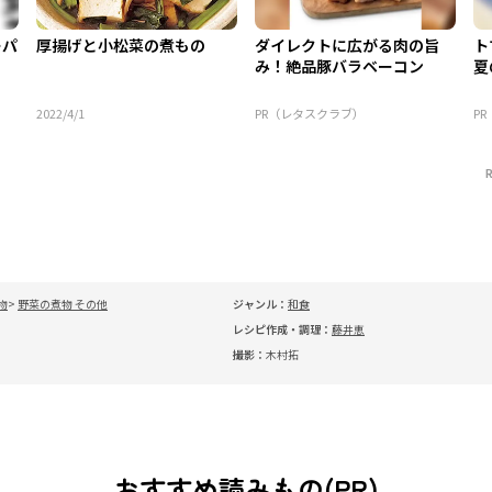
ーパ
厚揚げと小松菜の煮もの
ダイレクトに広がる肉の旨
ト
み！絶品豚バラベーコン
夏
2022/4/1
PR（レタスクラブ）
P
物
野菜の煮物 その他
ジャンル：
和食
レシピ作成・調理：
藤井恵
撮影：
木村拓
おすすめ読みもの(PR)