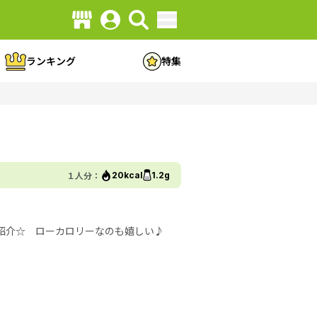
ランキング
特集
１人分：
20kcal
1.2g
紹介☆ ローカロリーなのも嬉しい♪