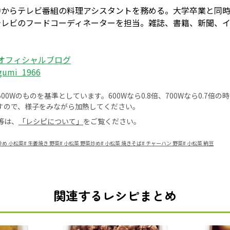
中からテレビ番組の料理アシスタントを務める。大学卒業と同
テレビのフードコーディネーターを担当。雑誌、書籍、新聞、
 オフィシャルブログ
egumi_1966
0Wのものを基準としています。600Wなら0.8倍、700Wなら0.7倍
すので、様子をみながら加熱してください。
等は、
「レシピについて」
をご覧ください。
炒め 小松菜
#
生姜焼き 野菜
#
小松菜 野菜炒め
#
小松菜 焼きそば
#
チャーハン 野菜
#
小松菜 納豆
関連するレシピまとめ