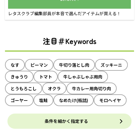
レタスクラブ編集部員が本音で選んだアイテムが買える！
注目＃Keywords
なす
ピーマン
牛切り落とし肉
ズッキーニ
きゅうり
トマト
牛しゃぶしゃぶ用肉
とうもろこし
オクラ
牛カレー用角切り肉
ゴーヤー
塩鮭
なめたけ(瓶詰)
モロヘイヤ
条件を細かく指定する