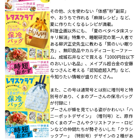
その他、火を使わない「体感“秒”副菜」
や、おうちで作れる「麻辣レシピ」など、
夏に作りたくなるレシピが満載。
料理企画以外にも、「夏のベタベタ床スッ
キリ解消」特集や、睡眠研究の第一人者で
ある柳沢正史先生に教わる「質のいい眠り
方」、無印良品やカルディコーヒーファー
ム、成城石井などで買える「1000円台以下
のおいしい名品」、メイプル超合金の安藤
なつさんと考える「認知症超入門」など、
今知りたい情報が盛りだくさん。
また、この号は通常号とは別に増刊号と特
別号があり、くまのプーさんの保冷バッグ
が付録に！
プーさんが蜂を見ている姿がかわいい「ハ
ニーポットデザイン」（増刊号）と、原作
のくまのプーさんやクリストファー・ロビ
ンなどの仲間たちが勢ぞろいした「クラシ
ックプー」（特別号）デザインの２種があ