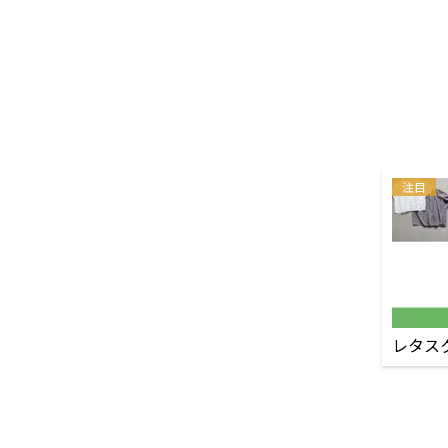
注目
レタス