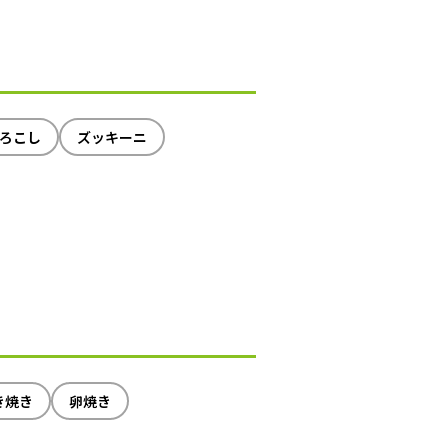
ろこし
ズッキーニ
き焼き
卵焼き