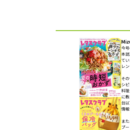
Mi
今号
本誌
てい
レン
その
シピ
料理
に教
台以
情報
また
プー