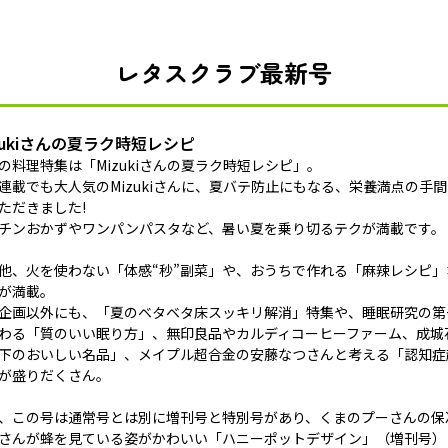
レタスクラブ最新号
zukiさんの夏ラク時短レシピ
の料理特集は「Mizukiさんの夏ラク時短レシピ」。
連載でも大人気のMizukiさんに、夏バテ防止にもなる、栄養満点の手
ただきました!
チンおかずやワンパンパスタなど、暑い夏を乗り切るテクが満載です。
他、火を使わない「体感“秒”副菜」や、おうちで作れる「麻辣レシピ
が満載。
企画以外にも、「夏のベタベタ床スッキリ解消」特集や、睡眠研究の第
わる「質のいい眠り方」、無印良品やカルディコーヒーファーム、成城石
下のおいしい名品」、メイプル超合金の安藤なつさんと考える「認知症
が盛りだくさん。
、この号は通常号とは別に増刊号と特別号があり、くまのプーさんの保
さんが蜂を見ている姿がかわいい「ハニーポットデザイン」（増刊号）