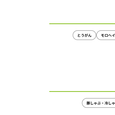
とうがん
モロヘ
豚しゃぶ・冷し