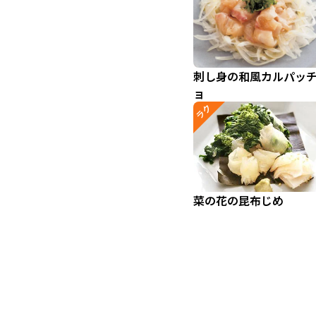
刺し身の和風カルパッ
ョ
ラク
菜の花の昆布じめ