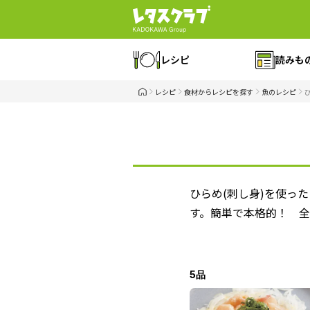
レシピ
読みも
レシピ
食材からレシピを探す
魚のレシピ
ひらめ(刺し身)を使っ
す。簡単で本格的！ 全
5品