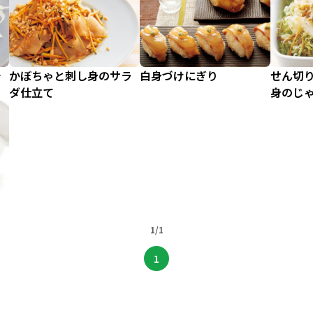
チ
かぼちゃと刺し身のサラ
白身づけにぎり
せん切
ダ仕立て
身のじ
1/1
1