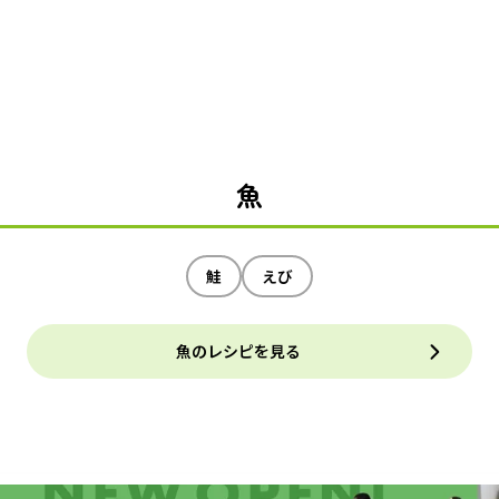
魚
鮭
えび
魚のレシピを見る