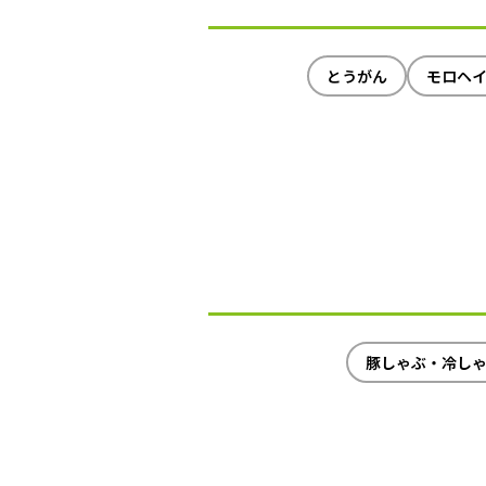
とうがん
モロヘ
豚しゃぶ・冷し