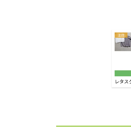
注目
レタス