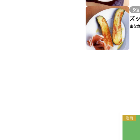
5位
ズ
主な食
注目