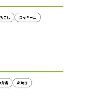
ろこし
ズッキーニ
り弁当
卵焼き