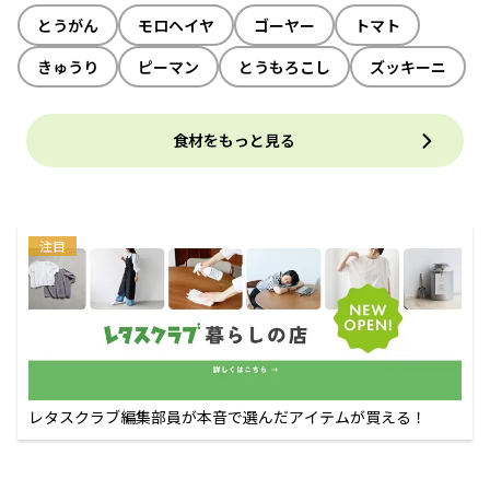
とうがん
モロヘイヤ
ゴーヤー
トマト
きゅうり
ピーマン
とうもろこし
ズッキーニ
食材をもっと見る
注目
レタスクラブ編集部員が本音で選んだアイテムが買える！