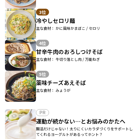
3位
冷やしセロリ麺
主な食材： かに風味かまぼこ / セロリ
4位
甘辛牛肉のおろしつけそば
主な食材： 牛切り落とし肉 / 万能ねぎ
5位
薬味チーズあえそば
主な食材： みょうが
PR
運動が続かない…とお悩みのかたへ
腸活だけじゃない！太りにくいカラダづくりをサポートし
てくれるヨーグルトがあるってホント？