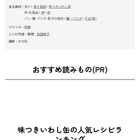
主な食材：
魚介
魚介缶詰
味つきいわし缶
卵･乳製品
卵
卵
パン･麺･パスタ･餃子の皮他
麺・パスタ
そば(乾)
ジャンル：
和食
レシピ作成・調理：
吉田瑞子
撮影：
木村拓
おすすめ読みもの(PR)
味つきいわし缶の人気レシピラ
ンキング