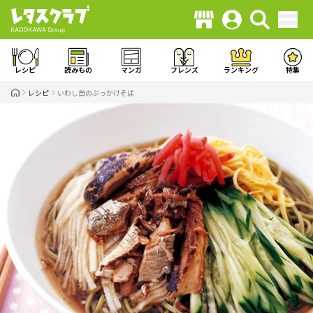
レシピ
読みもの
マンガ
フレンズ
ランキング
特集
レシピ
いわし缶のぶっかけそば