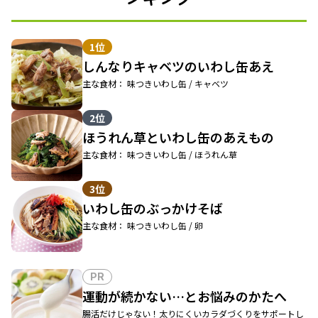
1位
しんなりキャベツのいわし缶あえ
主な食材： 味つきいわし缶 / キャベツ
2位
ほうれん草といわし缶のあえもの
主な食材： 味つきいわし缶 / ほうれん草
3位
いわし缶のぶっかけそば
主な食材： 味つきいわし缶 / 卵
PR
運動が続かない…とお悩みのかたへ
腸活だけじゃない！太りにくいカラダづくりをサポートし