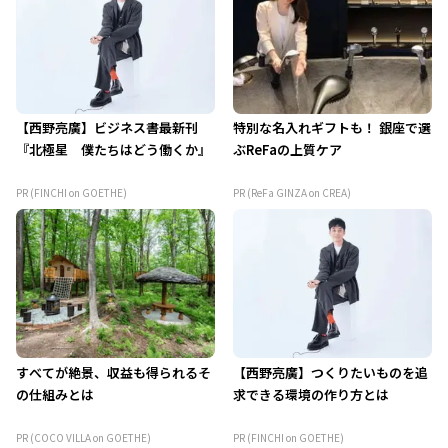
【西野亮廣】ビジネス書最新刊
特別な名入れギフトも！ 銀座で選
『北極星 僕たちはどう働くか』
ぶReFaの上質ケア
PR (FINCHI on GOETHE)
PR (ReFa GINZA on CREA)
すべてが絶景、収益も得られるそ
【西野亮廣】つくりたいものを追
の仕組みとは
求できる環境の作り方とは
PR (COCO VILLA on GOETHE)
PR (FINCHI on GOETHE)