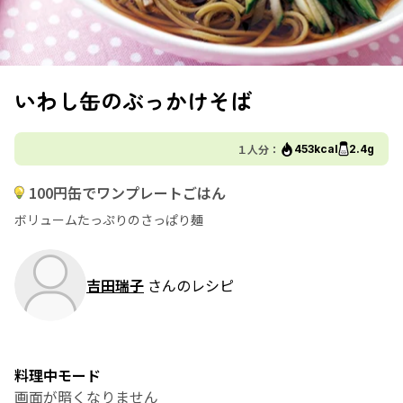
いわし缶のぶっかけそば
１人分：
453kcal
2.4g
100円缶でワンプレートごはん
ボリュームたっぷりのさっぱり麺
吉田瑞子
さんのレシピ
料理中モード
画面が暗くなりません