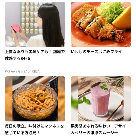
上質な眠りも美髪ケアも！ 銀座で
いわしのチーズはさみフライ
体感するReFa
PR (ReFa GINZA on CREA)
毎日の献立、味付けにマンネリを
果実感あふれる味わい！アサイー
感じている方必見！
＆ベリーの濃厚スムージー