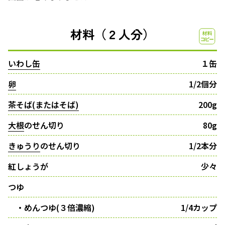
材料（２人分）
いわし缶
１缶
卵
1/2個分
茶そば(またはそば)
200g
大根
のせん切り
80g
きゅうり
のせん切り
1/2本分
紅しょうが
少々
つゆ
・めんつゆ(３倍濃縮)
1/4カップ