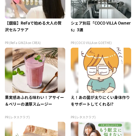
【銀座】ReFaで始める大人の贅
シェア別荘「COCO VILLA Owner
沢セルフケア
s」3選
PR (ReFa GINZA on CREA)
PR (COCO VILLA on GOETHE)
果実感あふれる味わい！アサイー
え！あの菌が太りにくい身体作り
＆ベリーの濃厚スムージー
をサポートしてくれる!?
PR (レタスクラブ)
PR (レタスクラブ)