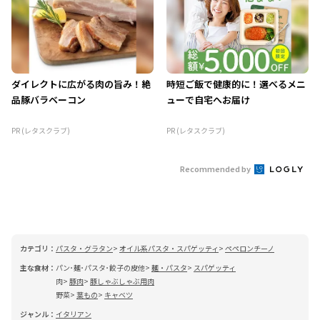
ダイレクトに広がる肉の旨み！絶
時短ご飯で健康的に！選べるメニ
品豚バラベーコン
ューで自宅へお届け
PR (レタスクラブ)
PR (レタスクラブ)
Recommended by
カテゴリ：
パスタ・グラタン
オイル系パスタ・スパゲッティ
ペペロンチーノ
主な食材：
パン･麺･パスタ･餃子の皮他
麺・パスタ
スパゲッティ
肉
豚肉
豚しゃぶしゃぶ用肉
野菜
葉もの
キャベツ
ジャンル：
イタリアン