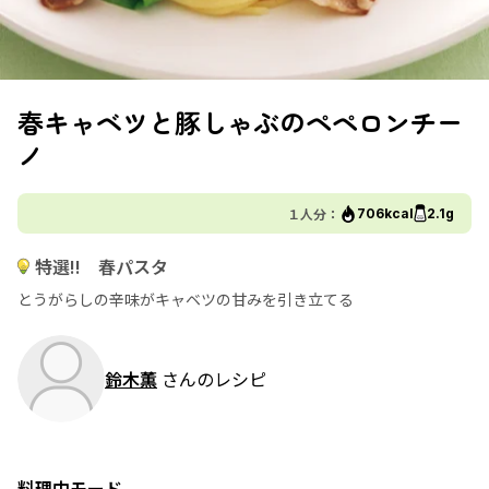
春キャベツと豚しゃぶのペペロンチー
ノ
１人分：
706kcal
2.1g
特選!! 春パスタ
とうがらしの辛味がキャベツの甘みを引き立てる
鈴木薫
さんのレシピ
料理中モード