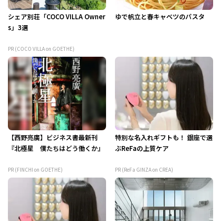
シェア別荘「COCO VILLA Owner
ゆで帆立と春キャベツのパスタ
s」3選
PR (COCO VILLA on GOETHE)
【西野亮廣】ビジネス書最新刊
特別な名入れギフトも！ 銀座で選
『北極星 僕たちはどう働くか』
ぶReFaの上質ケア
PR (FINCHI on GOETHE)
PR (ReFa GINZA on CREA)