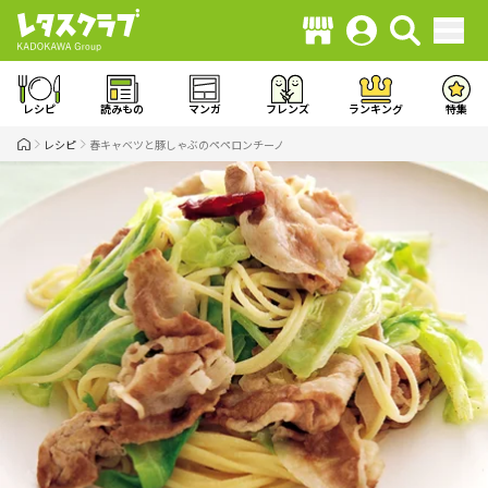
レシピ
読みもの
マンガ
フレンズ
ランキング
特集
レシピ
春キャベツと豚しゃぶのペペロンチーノ