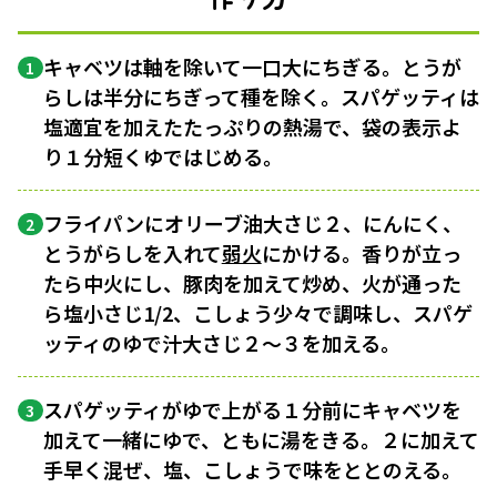
キャベツは軸を除いて一口大にちぎる。とうが
1
らしは半分にちぎって種を除く。スパゲッティは
塩適宜を加えたたっぷりの熱湯で、袋の表示よ
り１分短くゆではじめる。
フライパンにオリーブ油大さじ２、にんにく、
2
とうがらしを入れて
弱火
にかける。香りが立っ
たら中火にし、豚肉を加えて炒め、火が通った
ら塩小さじ1/2、こしょう少々で調味し、スパゲ
ッティのゆで汁大さじ２〜３を加える。
スパゲッティがゆで上がる１分前にキャベツを
3
加えて一緒にゆで、ともに湯をきる。２に加えて
手早く混ぜ、塩、こしょうで味をととのえる。