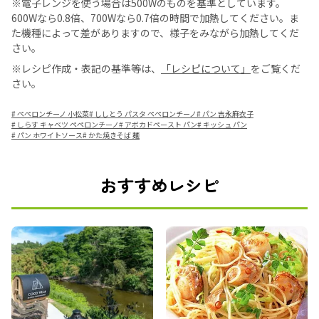
※電子レンジを使う場合は500Wのものを基準としています。
600Wなら0.8倍、700Wなら0.7倍の時間で加熱してください。ま
た機種によって差がありますので、様子をみながら加熱してくだ
さい。
※レシピ作成・表記の基準等は、
「レシピについて」
をご覧くだ
さい。
#
ペペロンチーノ 小松菜
#
ししとう パスタ ペペロンチーノ
#
パン 吉永麻衣子
#
しらす キャベツ ペペロンチーノ
#
アボカドペースト パン
#
キッシュ パン
#
パン ホワイトソース
#
かた焼きそば 麺
おすすめレシピ