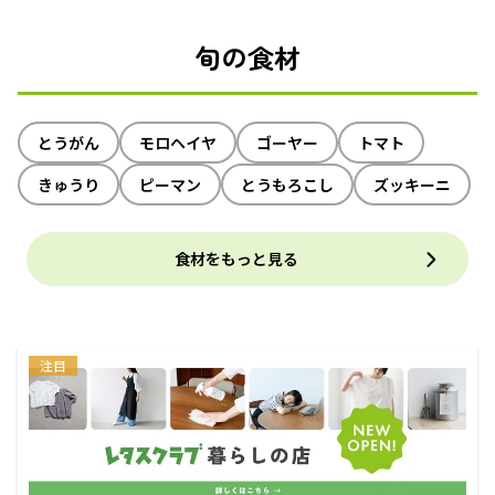
旬の食材
とうがん
モロヘイヤ
ゴーヤー
トマト
きゅうり
ピーマン
とうもろこし
ズッキーニ
食材をもっと見る
注目