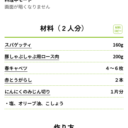
画面が暗くなりません
材料（２人分）
スパゲッティ
160g
豚しゃぶしゃぶ用ロース肉
200g
春キャベツ
４〜６枚
赤とうがらし
２本
にんにくのみじん切り
１片分
・塩、オリーブ油、こしょう
作り方