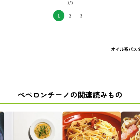
1/3
1
2
3
オイル系パス
ペペロンチーノの関連読みもの