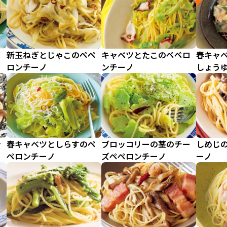
ノ
新玉ねぎとじゃこのペペ
キャベツとたこのペペロ
春キャ
ロンチーノ
ンチーノ
しょう
ン
春キャベツとしらすのペ
ブロッコリーの茎のチー
しめじ
ペロンチーノ
ズペペロンチーノ
ーノ