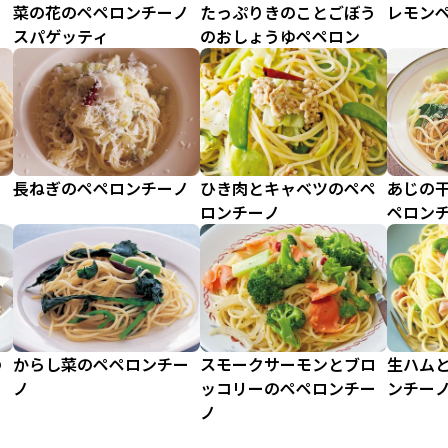
ロ
菜の花のペペロンチーノ
たっぷりきのことごぼう
レモン
スパゲッティ
のおしょうゆペペロン
ー
長ねぎのペペロンチーノ
ひき肉とキャベツのペペ
あじの
ロンチーノ
ペロン
の
からし菜のペペロンチー
スモークサーモンとブロ
生ハム
ノ
ッコリーのペペロンチー
ンチー
ノ