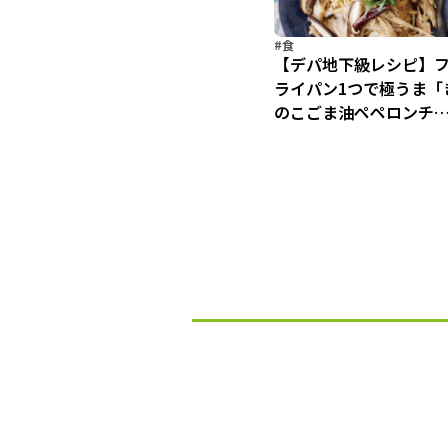
#食
【デパ地下級レシピ】
ライパン1つで極うま「
のこごま油ペペロンチ
ノ」／目指せ10分！デ
キッチン（9）