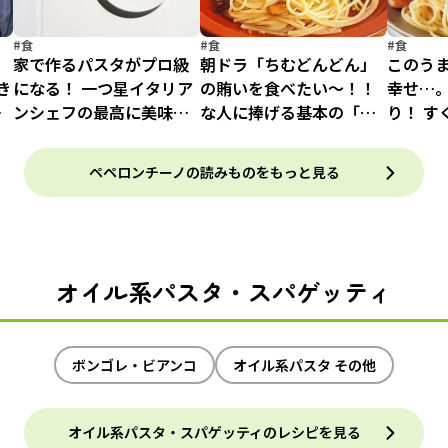
#食
#食
#食
フ
家で作るパスタがプロ級
朝ドラ「ちむどんどん」
このう
き
になる！ 一つ星イタリア
の賄いを食べたい～！！
幸せ…
ー
ンシェフの最高に美味し
な人に捧げる基本の「ペ
り！ す
リ
くする方法とは？
ペロンチーノ」【シンプ
ルだけど美味！】
ペペロンチーノの読みものをもっと見る
オイル系パスタ・スパゲッティ
ボンゴレ・ビアンコ
オイル系パスタ その他
オイル系パスタ・スパゲッティのレシピを見る