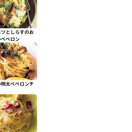
ベツとしらすのお
ゆぺペロン
の明太ペペロンチ