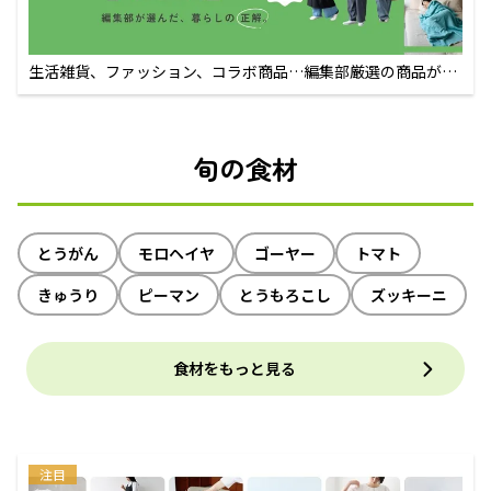
生活雑貨、ファッション、コラボ商品…編集部厳選の商品が買
えるECサイト
旬の食材
とうがん
モロヘイヤ
ゴーヤー
トマト
きゅうり
ピーマン
とうもろこし
ズッキーニ
食材をもっと見る
注目