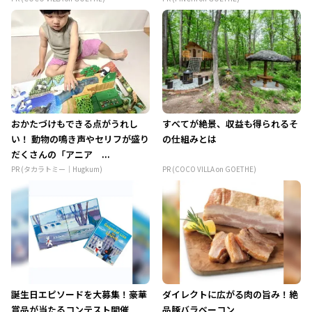
おかたづけもできる点がうれし
すべてが絶景、収益も得られるそ
い！ 動物の鳴き声やセリフが盛り
の仕組みとは
だくさんの「アニア ...
PR (タカラトミー｜Hugkum)
PR (COCO VILLA on GOETHE)
誕生日エピソードを大募集！豪華
ダイレクトに広がる肉の旨み！絶
賞品が当たるコンテスト開催
品豚バラベーコン