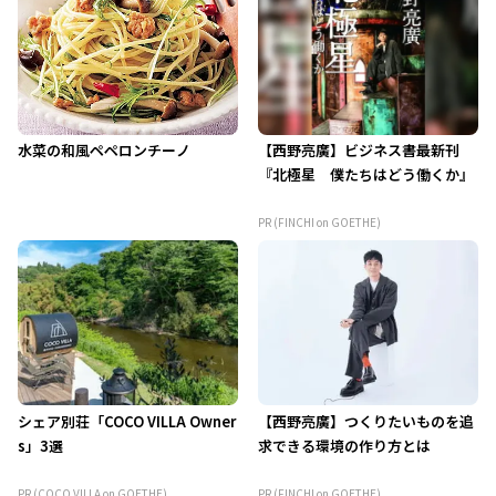
水菜の和風ペペロンチーノ
【西野亮廣】ビジネス書最新刊
『北極星 僕たちはどう働くか』
PR (FINCHI on GOETHE)
シェア別荘「COCO VILLA Owner
【西野亮廣】つくりたいものを追
s」3選
求できる環境の作り方とは
PR (COCO VILLA on GOETHE)
PR (FINCHI on GOETHE)