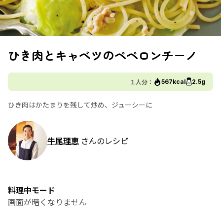
ひき肉とキャベツのペペロンチーノ
１人分：
567kcal
2.5g
ひき肉はかたまりを残して炒め、ジューシーに
牛尾理恵
さんのレシピ
料理中モード
画面が暗くなりません