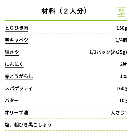
材料（２人分）
とりひき肉
150g
春キャベツ
1/4個
絹さや
1/2パック(約35g)
にんにく
2片
赤とうがらし
1本
スパゲッティ
160g
バター
10g
オリーブ油
大さじ1
塩、粗びき黒こしょう