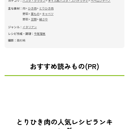
カテゴリ：
パスタ・グラタン
オイル系パスタ・スパゲッティ
ペペロンチーノ
主な食材：
肉
ひき肉
とりひき肉
野菜
葉もの
キャベツ
野菜
豆類
絹さや
ジャンル：
イタリアン
レシピ作成・調理：
牛尾理恵
撮影：
高杉純
おすすめ読みもの(PR)
とりひき肉の人気レシピランキ