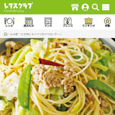
レシピ
読みもの
マンガ
フレンズ
ランキング
特集
レシピ
ひき肉とキャベツのペペロンチーノ