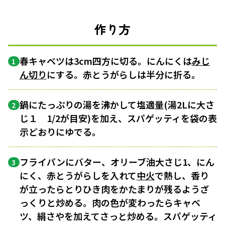
作り方
春キャベツは3cm四方に切る。にんにくは
みじ
1
ん切り
にする。赤とうがらしは半分に折る。
鍋にたっぷりの湯を沸かして塩適量(湯2Lに大さ
2
じ１ 1/2が目安)を加え、スパゲッティを袋の表
示どおりにゆでる。
フライパンにバター、オリーブ油大さじ1、にん
3
にく、赤とうがらしを入れて
中火
で熱し、香り
が立ったらとりひき肉をかたまりが残るようざ
っくりと炒める。肉の色が変わったらキャベ
ツ、絹さやを加えてさっと炒める。スパゲッティ