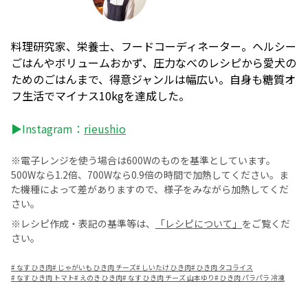
料理研究家、栄養士、フードコーディネーター。ヘルシー
ごはんやボリュームおかず、圧力なべのレシピから愛犬の
ためのごはんまで、得意ジャンルは幅広い。自身も糖質オ
フ生活でマイナス10kgを達成した。
▶Instagram：
rieushio
※電子レンジを使う場合は600Wのものを基準としています。
500Wなら1.2倍、700Wなら0.9倍の時間で加熱してください。ま
た機種によって差がありますので、様子をみながら加熱してくだ
さい。
※レシピ作成・表記の基準等は、
「レシピについて」
をご覧くだ
さい。
#
なす ひき肉
#
じゃがいも ひき肉 チーズ
#
しいたけ ひき肉
#
ひき肉 タコライス
#
なす ひき肉 トマト
#
えのき ひき肉
#
なす ひき肉 チーズ 山本ゆり
#
ひき肉 パラパラ 冷凍