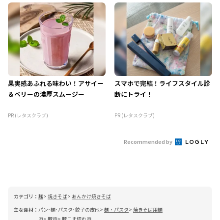
果実感あふれる味わい！アサイー
スマホで完結！ライフスタイル診
＆ベリーの濃厚スムージー
断にトライ！
PR (レタスクラブ)
PR (レタスクラブ)
Recommended by
カテゴリ：
麺
焼きそば
あんかけ焼きそば
主な食材：
パン･麺･パスタ･餃子の皮他
麺・パスタ
焼きそば用麺
肉
豚肉
豚こま切れ肉