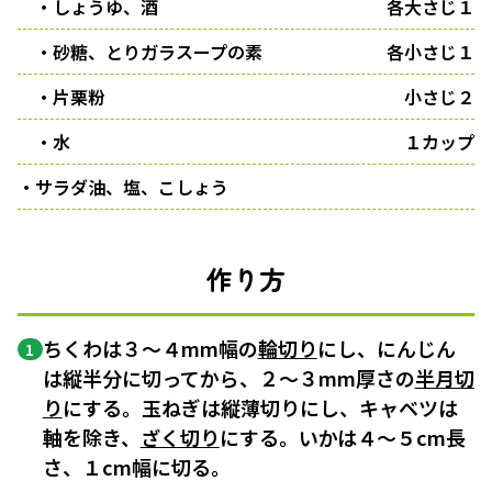
・しょうゆ、酒
各大さじ１
・砂糖、とりガラスープの素
各小さじ１
・片栗粉
小さじ２
・水
１カップ
・サラダ油、塩、こしょう
作り方
ちくわは３〜４mm幅の
輪切り
にし、にんじん
1
は縦半分に切ってから、２〜３mm厚さの
半月切
り
にする。玉ねぎは縦薄切りにし、キャベツは
軸を除き、
ざく切り
にする。いかは４〜５cm長
さ、１cm幅に切る。