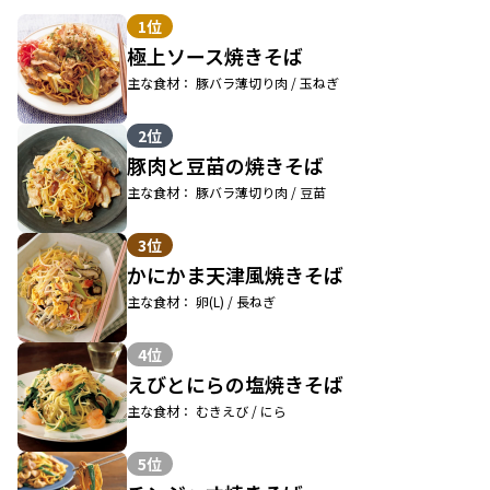
1位
極上ソース焼きそば
主な食材： 豚バラ薄切り肉 / 玉ねぎ
2位
豚肉と豆苗の焼きそば
主な食材： 豚バラ薄切り肉 / 豆苗
3位
かにかま天津風焼きそば
主な食材： 卵(L) / 長ねぎ
4位
えびとにらの塩焼きそば
主な食材： むきえび / にら
5位