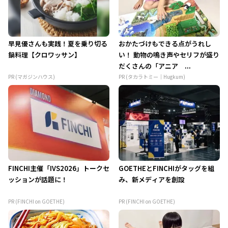
早見優さんも実践！夏を乗り切る
おかたづけもできる点がうれし
鍋料理【クロワッサン】
い！ 動物の鳴き声やセリフが盛り
だくさんの「アニア ...
PR (マガジンハウス)
PR (タカラトミー｜Hugkum)
FINCHI主催「IVS2026」トークセ
GOETHEとFINCHIがタッグを組
ッションが話題に！
み、新メディアを創設
PR (FINCHI on GOETHE)
PR (FINCHI on GOETHE)