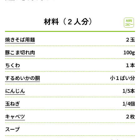
材料（２人分）
焼きそば用麺
２玉
豚こま切れ肉
100g
ちくわ
１本
するめいかの胴
小１ぱい分
にんじん
1/5本
玉ねぎ
1/4個
キャベツ
２枚
スープ