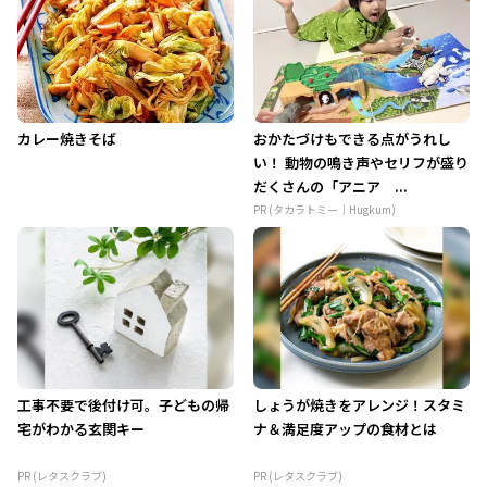
カレー焼きそば
おかたづけもできる点がうれし
い！ 動物の鳴き声やセリフが盛り
だくさんの「アニア ...
PR (タカラトミー｜Hugkum)
工事不要で後付け可。子どもの帰
しょうが焼きをアレンジ！スタミ
宅がわかる玄関キー
ナ＆満足度アップの食材とは
PR (レタスクラブ)
PR (レタスクラブ)