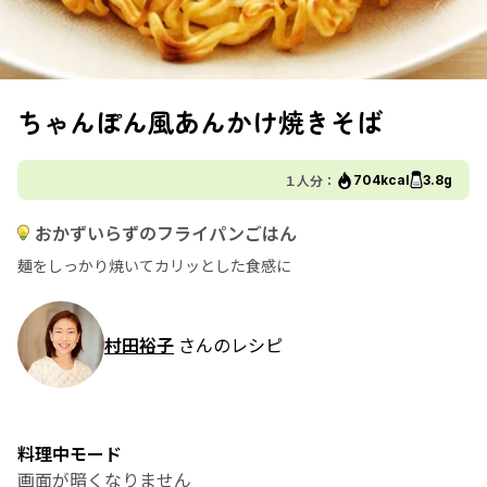
ちゃんぽん風あんかけ焼きそば
１人分：
704kcal
3.8g
おかずいらずのフライパンごはん
麺をしっかり焼いてカリッとした食感に
村田裕子
さんのレシピ
料理中モード
画面が暗くなりません