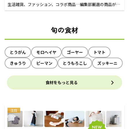
生活雑貨、ファッション、コラボ商品…編集部厳選の商品が買
えるECサイト
旬の食材
とうがん
モロヘイヤ
ゴーヤー
トマト
きゅうり
ピーマン
とうもろこし
ズッキーニ
食材をもっと見る
注目