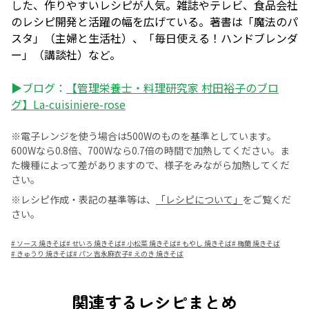
した、作りやすいレシピが人気。雑誌やテレビ、食品会社
のレシピ開発と活躍の幅を広げている。著書は「魔法のパ
スタ」（主婦と生活社）、「毎日使える！ハンドブレンダ
ー」（講談社）など。
▶ブログ：
【管理栄養士・料理研究家 村田裕子のブロ
グ】La-cuisiniere-rose
※電子レンジを使う場合は500Wのものを基準としています。
600Wなら0.8倍、700Wなら0.7倍の時間で加熱してください。ま
た機種によって差がありますので、様子をみながら加熱してくだ
さい。
※レシピ作成・表記の基準等は、
「レシピについて」
をご覧くだ
さい。
#
ソース 焼きそば
#
せいろ 焼きそば
#
小松菜 焼きそば
#
もやし 焼きそば
#
梅蘭 焼きそば
#
きゅうり 焼きそば
#
パン 吉永麻衣子
#
えのき 焼きそば
関連するレシピまとめ